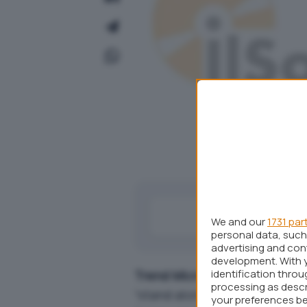
We and our
1731 par
personal data, such 
advertising and co
development. With 
identification thro
Trend Micro
ha appena rilasc
processing as descr
“stand alone” per il rilevame
your preferences be