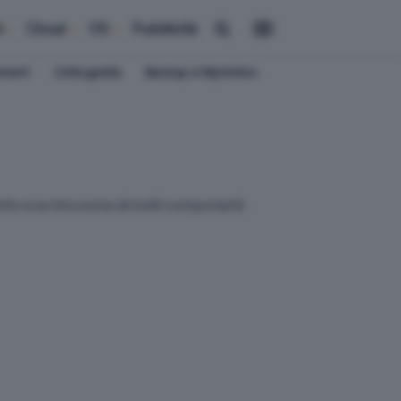
i
Cloud
OS
Pubblicità
ement
Crittografia
Backup e Ripristino
nto e la rimozione di molti componenti