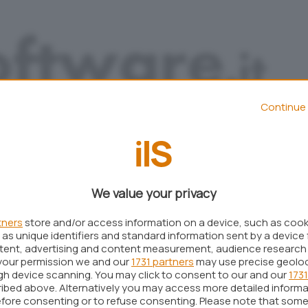
Continue 
We value your privacy
Aggiungi IlSoftware.it come
Fonte preferita su Google
tners
store and/or access information on a device, such as coo
as unique identifiers and standard information sent by a device 
ntent, advertising and content measurement, audience research
your permission we and our
1731 partners
may use precise geolo
ugh device scanning. You may click to consent to our and our
1731
iato
CWShredder 2.19
, nuova versione del tool
ibed above. Alternatively you may access more detailed inform
nto e la rimozione di molti componenti malware
fore consenting or to refuse consenting. Please note that some