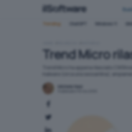
Bus
Trending:
ChatGPT
Windows 11
QN
HOME
SICUREZZA
ANTIVIRUS
Trend Micro ril
Trend Micro ha appena rilasciato CWShredd
malware (circa una sessantina), ampiamente
Michele Nasi
Pubblicato il 16 nov 2005