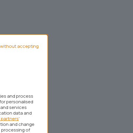
without accepting
kies and process
for personalised
 and services
cation data and
 partners
’
ation and change
 processing of