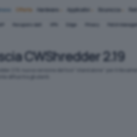
iness
Offerte
Hardware
Applicativi
Sicurezza
Ret
AP
Recupero dati
VPN
Edge
Privacy
Patch Manag
ascia CWShredder 2.19
er 2.19, nuova versione del tool "stand alone" per il rilevame
 diffusi tra gli utenti.