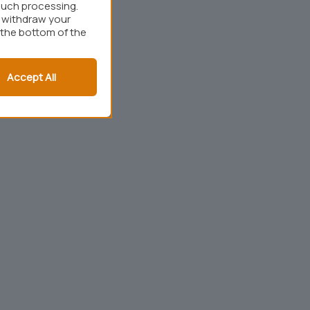
such processing.
r withdraw your
 the bottom of the
Accept All