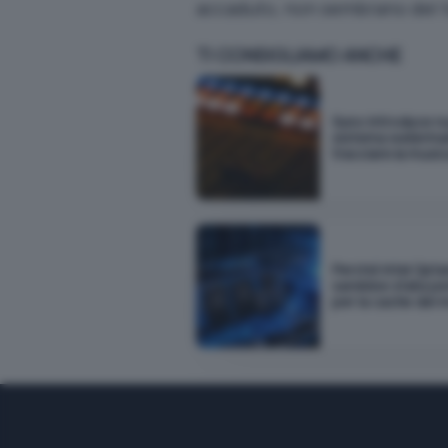
accaduto
, non sembrano del t
TI CONSIGLIAMO ANCHE
Suno introduce n
sistema waterma
tracciare la music
Perché Intel Opt
sarebbe stata pe
per la cache dei m