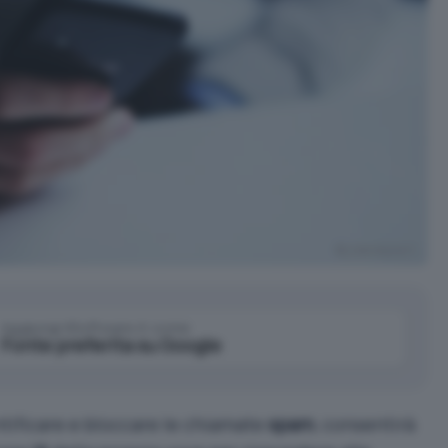
pixabay.com
Aggiungi IlSoftware.it come
Fonte preferita su Google
ntificare e bloccare le chiamate
spam
, consentirà