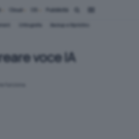
i
Cloud
OS
Pubblicità
ement
Crittografia
Backup e Ripristino
reare voce IA
me funziona.