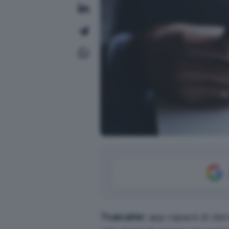
Truecaller
, app capace di ide