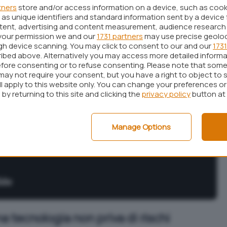
tners
store and/or access information on a device, such as coo
as unique identifiers and standard information sent by a device 
ntent, advertising and content measurement, audience research
your permission we and our
1731 partners
may use precise geolo
ugh device scanning. You may click to consent to our and our
1731
ibed above. Alternatively you may access more detailed inform
fore consenting or to refuse consenting. Please note that some
may not require your consent, but you have a right to object to 
ll apply to this website only. You can change your preferences o
by returning to this site and clicking the
privacy policy
button at
Manage Options
a tecnologia non priva di rischi