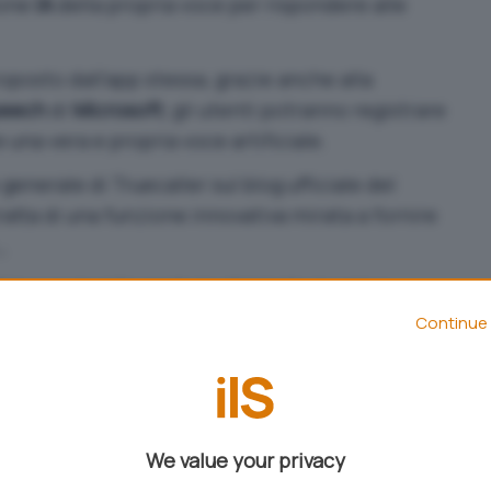
ione
IA
della propria voce per rispondere alle
oposto dall’app stessa, grazie anche alla
peech
di
Microsoft
, gli utenti potranno registrare
 una vera e propria voce artificiale.
enerale di Truecaller sul blog ufficiale del
 tratta di una funzione innovativa mirata a fornire
,
A lavora monitorando le chiamate in arrivo,
hiamando. Agli utenti viene brevemente spiegato
Continue 
i e, in base alla sua scelta, può rispondere in modo
to assistente. Al momento l’assistente IA di
n alcuni paesi, dove è attivo dal 2022.
We value your privacy