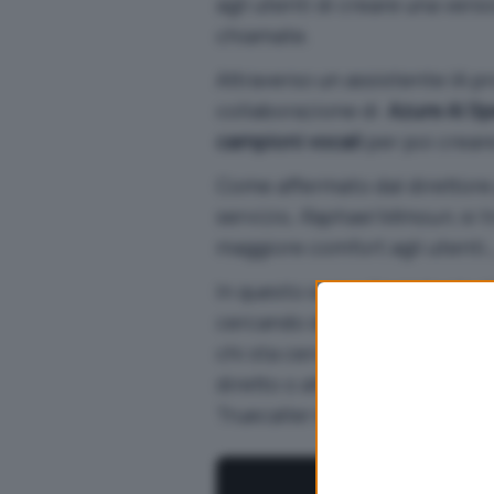
agli utenti di creare una vers
chiamate.
Attraverso un assistente IA pr
collaborazione di
Azure AI S
campioni vocali
per poi creare
Come affermato dal direttore g
servizio,
Raphael Mimoun
, si
maggiore comfort agli utenti.,
In questo senso l’assistente I
cercando di capire chi sta c
chi sta cercando di contattarl
diretto o attraverso il suddet
Truecaller è disponibile solo i