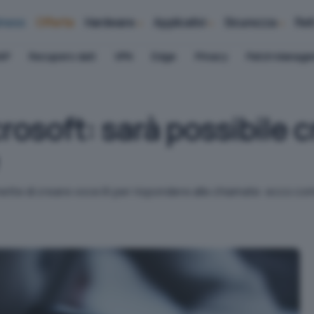
iness
Offerte
Hardware
Applicativi
Sicurezza
Ret
AP
Recupero dati
VPN
Edge
Privacy
Patch Manag
rosoft: sarà possibile c
ette di creare voce IA per rispondere alle chiamate: ecco co