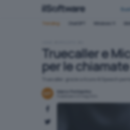
Bus
Trending:
ChatGPT
Windows 11
QN
HOME
APPLICATIVI
IA
Truecaller e Mic
per le chiamate
Truecaller, grazie a Azure AI Speech perm
Marco Ponteprino
Pubblicato il 23 mag 2024