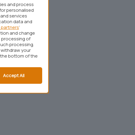
kies and process
for personalised
 and services
cation data and
 partners
’
ation and change
 processing of
such processing.
r withdraw your
 the bottom of the
Accept All