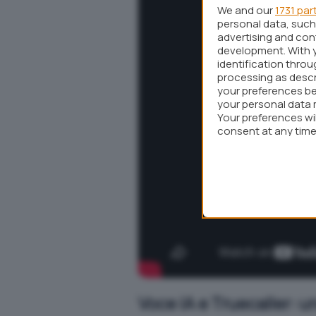
We and our
1731 par
personal data, such 
advertising and co
development. With 
identification thro
processing as descr
your preferences be
your personal data 
Your preferences wi
consent at any time 
webpage.
Voce IA e Truecaller: un