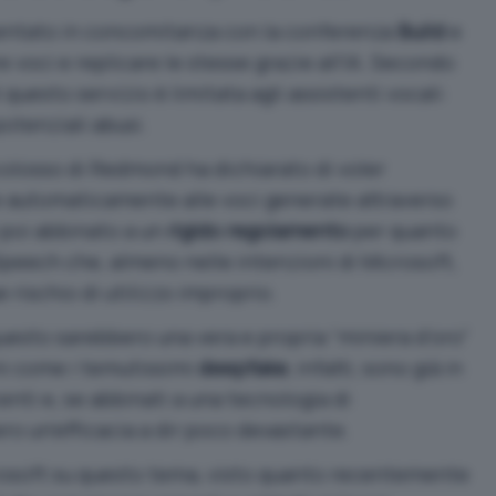
entato in concomitanza con la conferenza
Build
e
are voci e replicare le stesse grazie all’IA. Secondo
 questo servizio è limitata agli assistenti vocali:
otenziali abusi.
 colosso di Redmond ha dichiarato di voler
 automaticamente alle voci generate attraverso
 poi abbinato a un
rigido regolamento
per quanto
I Speech che, almeno nelle intenzioni di Microsoft,
rischio di utilizzo improprio.
uesto sarebbero una vera e propria “miniera d’oro”
ni come i temutissimi
deepfake
, infatti, sono già in
nti e, se abbinati a una tecnologia di
o un’efficacia a dir poco devastante.
crosoft su questo tema, visto quanto
recentemente