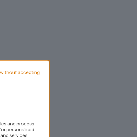
without accepting
kies and process
for personalised
 and services