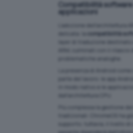
Compatibilità software e
applicazioni
L’adozione dell’architettura
delicata: la
compatibilità sof
layer di traduzione destinato 
ARM
, culminati con il rilascio 
problematiche analoghe.
La presenza di Android come
parte del lavoro: le app Andr
in modo nativo e le applicaz
dall’architettura CPU.
Più complessa la gestione de
tradizionali: ChromeOS ha già
supporto; tuttavia, il livello 
pesante dipenderà dall’ottim