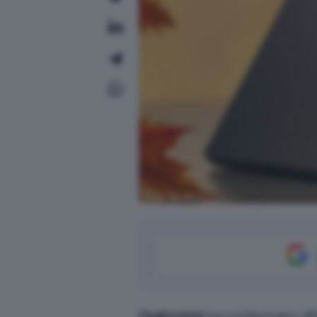
Qualcomm
ha confermato uffi