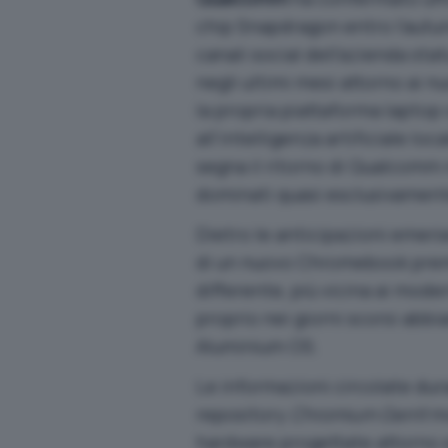
chip Snapdragon entro l’autu
canali social dell’azienda sta
negli ultimi mesi attorno ai nu
la propria piattaforma lapto
all’intelligenza artificiale l
segna il ritorno di Qualcomm
dominati quasi esclusivamente
Dietro le anticipazioni emers
di un nuovo Chromebook premi
differente, più vicina ai mode
proprio nei giorni scorsi abb
Aluminium OS
.
Le informazioni circolate dura
repository
Chromium Gerrit
mo
hardware progettate attorno 