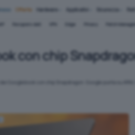
iness
Offerte
Hardware
Applicativi
Sicurezza
Ret
AP
Recupero dati
VPN
Edge
Privacy
Patch Manag
ok con chip Snapdrago
dei Googlebook con chip Snapdragon. Google punta su ARM, A