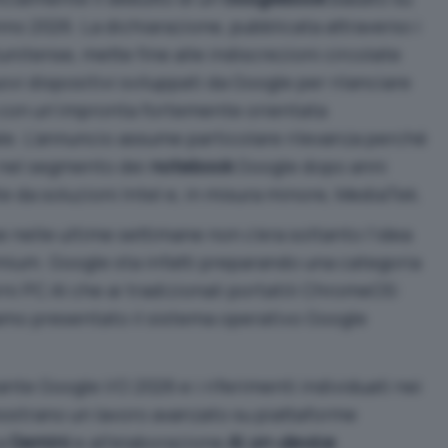
nno 2026.
La dichiarazione
, pubblicata attraverso i
tunitense, mette fine alle indiscrezioni circolate
ovi dispositivi sviluppati da Google per rilanciare
p con un’impronta fortemente orientata
ocale. L’annuncio assume particolare rilevanza perché
 nel segmento dei
notebook
Google dopo anni
 da soluzioni Intel e, in misura minore, MediaTek.
e nelle ultime settimane non c’era soltanto l’idea
um. Google sta infatti preparando una categoria
rni PC AI che ai tradizionali portatili ChromeOS:
iamo presentato il
sistema operativo Google
nte Google I/O 2026 e i riferimenti individuati nei
strano un lavoro avanzato su piattaforme
a
Gemini
e all’elaborazione
AI
on-device
.