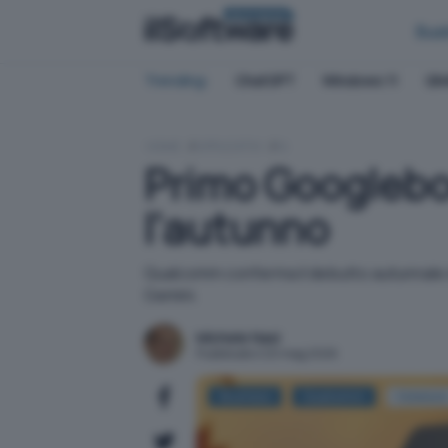
BUSINESS
Bus
Trending:
ChatGPT
Windows 11
QN
HOME
APPLICATIVI
IA
Primo Googlebo
l'autunno
Qualcomm conferma il debutto autunnale 
Gemini.
Michele Nasi
Pubblicato il 20 mag 2026
Business
Qualcomm
Notebook