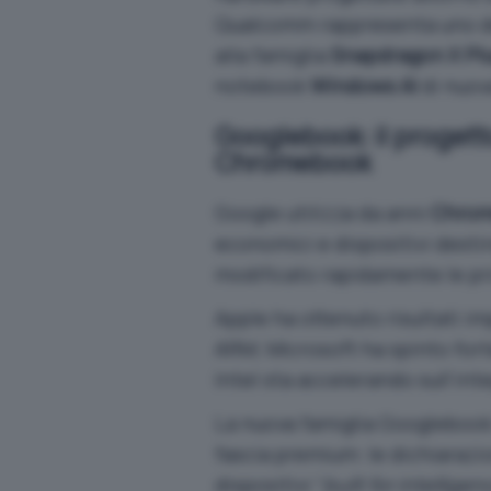
Qualcomm rappresenta uno deg
alla famiglia
Snapdragon X Pl
notebook
Windows AI
di nuov
Googlebook: il progetto
Chromebook
Google utilizza da anni
Chro
economici e dispositivi destin
modificato rapidamente le pri
Apple ha ottenuto risultati im
ARM; Microsoft ha spinto fo
Intel sta accelerando sull’in
La nuova famiglia Googlebook 
fascia premium: le dichiaraz
dispositivi “
built for intelligen