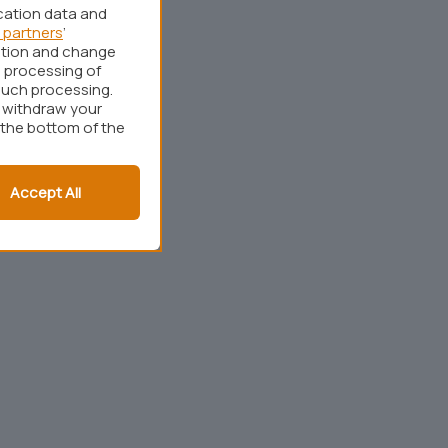
cation data and
 partners
’
ation and change
 processing of
such processing.
r withdraw your
 the bottom of the
Accept All