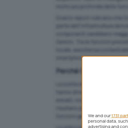
molto più profonda delle funzi
Diversi report indicano che G
parte dell’infrastruttura de
componenti sarebbero maggi
Gemini. Tra le funzioni previ
locale, assistenza contestua
smartphone Android e gestione
Perché Qualcomm torna
La scelta di Qualcomm non so
hanno dimostrato consumi es
elevati; inoltre integrano co
risultano particolarmente adat
funzioni generative.
We and our
1731 par
personal data, such 
advertising and co
Le indiscrezioni emerse dai 