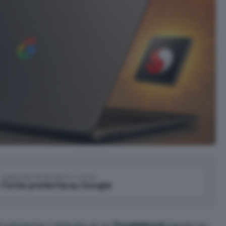
Aggiungi IlSoftware.it come
Fonte preferita su Google
cialmente il debutto di un
Googlebook
basato su