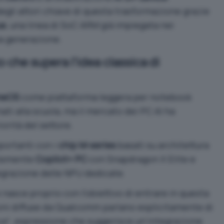
li attori chiave di questa trasformazione grazie
us
, una linea di SoC ARM già impiegata nei
a generazione.
 che supera l’idea classica di
meOS
come piattaforma leggera per notebook
ati alla scuola, ma il mercato dei PC AI ha
orità del settore.
portanti con i
chip M-series
basati su architettura
rtemente
Copilot+ PC
con Snapdragon X Elite e
tegrazione delle NPU dedicate.
nasce proprio con l’obiettivo di entrare in questa
ioni diffuse da Qualcomm parlano esplicitamente di
ce
“, espressione che suggerisce un’integrazione