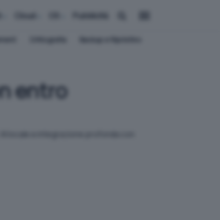
i
Cloud
OS
Pubblicità
ement
Crittografia
Backup e Ripristino
n entro
I locale e integrazione profonda con