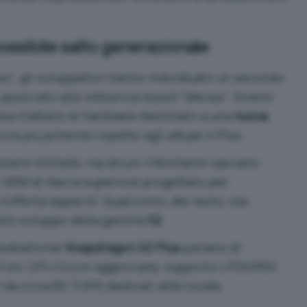
 possibile salto generazionale
ey
“, gli sviluppatori hanno individuato un secondo
, associato alla
reference board
“
Mensa
“. Diversi
sa trattarsi di hardware destinato a una
nuova
cora più potente rispetto agli attuali X Plus.
stano limitate, ma alcuni riferimenti lasciano
C ARM di fascia superiore progettato per
’offerta Apple M. Qualcomm, del resto, sta
llo sviluppo della gamma
X2
.
 piattaforme
Snapdragon X2 Plus
parlano di
3 nm, CPU Oryon aggiornate, supporto LPDDR5X
da circa 80 TOPS dedicati all’AI locale.