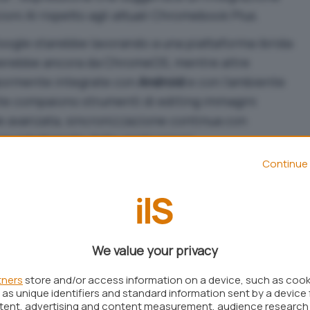
oni AI rispetto agli attuali Chromebook Plus.
oogle starebbe lavorando a una piattaforma ibrida:
riverebbe ancora da ChromeOS, mentre altre
ormente integrate con
Android
e con l’ambiente
ste compaiono strumenti di editing immagini
le avanzata, sincronizzazione continua con
 intelligente delle applicazioni.
Continue 
 centrale nei notebook Google
rprende: i
chip ARM
della serie Snapdragon X
tremamente contenuti anche sotto carichi AI
mponenti dedicate all’elaborazione neurale che
We value your privacy
te all’esecuzione locale di modelli linguistici e
tners
store and/or access information on a device, such as coo
as unique identifiers and standard information sent by a device 
ntent, advertising and content measurement, audience research
repository Chromium facevano riferimento a