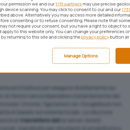
your permission we and our
1731 partners
may use precise geolo
na delle più citate è “
Bluey
“, accompagnata dalle
ugh device scanning. You may click to consent to our and our
1731
ibed above. Alternatively you may access more detailed inform
Mica
“: tutti questi progetti sembrano costruiti
fore consenting or to refuse consenting. Please note that some
dragon X Plus.
may not require your consent, but you have a right to object to 
ll apply to this website only. You can change your preferences o
za core Qualcomm Oryon sviluppati internamente
by returning to this site and clicking the
privacy policy
button at
 Nei notebook Windows più recenti, questi SoC
tti
e un’elevata
autonomia
, spesso superiore alle
Manage Options
 Un elemento particolarmente importante riguarda
aggiungere decine di TOPS dedicati
sta architettura per eseguire direttamente sul
ti di Gemini senza dipendere costantemente dal
o browser Chrome
, figuriamoci se i Googlebook non
lità AI basate sul sistema locale. La riduzione
ssità di
trasmettere dati
ai server remoti
ciali, soprattutto per strumenti di produttività e