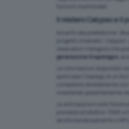
funzioni multimodali.
Il mistero Calypso e il
Accanto alla piattaforma “
Blu
progetto chiamato “
Calypso
“
osservatori ritengono che pos
generazione Snapdragon
, an
Le informazioni disponibili re
ipotizzare l’impiego di un So
competere direttamente con l
investendo pesantemente ne
Le anticipazioni sulle future
processo produttivo TSMC a 
ad alta banda passante e NPU 