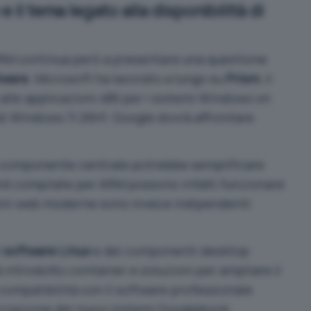
 il tema legato alla disponibilità di
 ARM continua però a presentare una questione
tware
. Microsoft ha lavorato a lungo su
Prism
, il
alle applicazioni x86 per i sistemi
Windows on
di
Windows 11 26H1
. Google dovrà affrontare
 componente centrale potrebbe semplificare
oid compilate per ARM possono infatti funzionare
ioni web moderne sono invece indipendenti
l
software Linux
e dei componenti desktop
 introdotto container e soluzioni per ampliare il
di compatibilità con il software professionale
izzazione dei nuovi sistemi Googlebook.