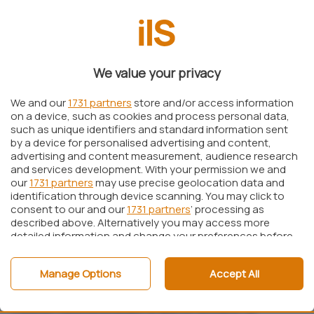
We value your privacy
We and our
1731 partners
store and/or access information
on a device, such as cookies and process personal data,
such as unique identifiers and standard information sent
by a device for personalised advertising and content,
advertising and content measurement, audience research
and services development. With your permission we and
our
1731 partners
may use precise geolocation data and
identification through device scanning. You may click to
consent to our and our
1731 partners
’ processing as
described above. Alternatively you may access more
detailed information and change your preferences before
consenting or to refuse consenting. Please note that
some processing of your personal data may not require
Manage Options
Accept All
your consent, but you have a right to object to such
processing. Your preferences will apply to this website only.
You can change your preferences or withdraw your