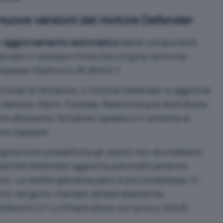
 nuove versioni del motore Defender
e
aggiornamento automatico
delle componenti
sciato il
Malware Protection Engine
versione
malware Platform
4.18.26040.7.
izionali di Windows, il motore Defender si aggiorna
 mensile
Patch Tuesday
: Redmond può distribuire
e attraverso Windows Update e il sistema di
oni malware.
igurazione predefinita gli utenti non dovrebbero
 perché Defender aggiorna automaticamente
re. La realtà operativa però è più complessa. In
nti vengono ritardati deliberatamente,
 ambienti OT o infrastrutture con policy WSUS