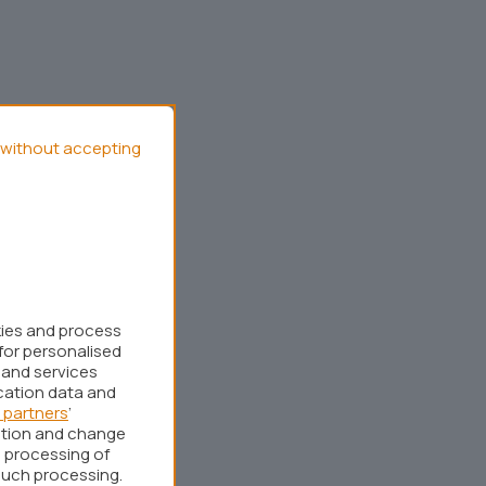
without accepting
kies and process
for personalised
 and services
cation data and
 partners
’
ation and change
 processing of
such processing.