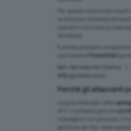
Per questo motivo Microsoft
la versione installata attrave
operativo (cliccare su
Imposta
Windows
).
È anche possibile recuperare
una finestra
PowerShell
quind
Get-MpComputerStatus |
AMEngineVersion
Perché gli attaccanti 
Colpire Defender offre
vantag
APT: il software gira con
privi
interagisce con processi criti
gestione dei file, nella valida