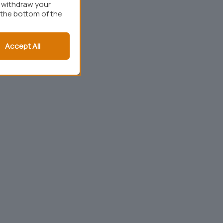
r withdraw your
 the bottom of the
Accept All