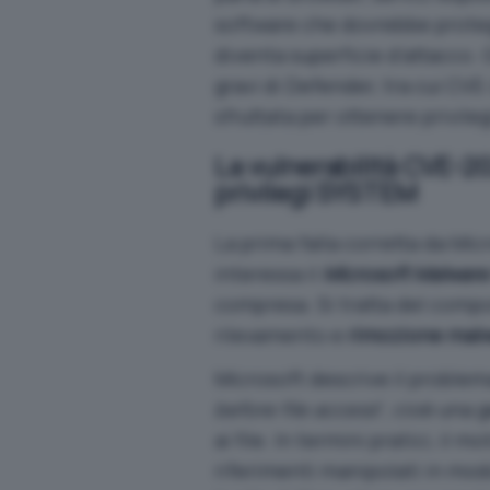
software che dovrebbe protegg
diventa superficie d’attacco.
gravi di Defender, tra cui
CVE-
sfruttata per ottenere
privile
La vulnerabilità CVE-2
privilegi SYSTEM
La prima falla corretta da Mi
interessa il
Microsoft Malware
compresa. Si tratta del compo
rilevamento e
rimozione mal
Microsoft descrive il problem
before file access
“, cioè una 
ai file. In termini pratici, il
riferimenti manipolati
in modo