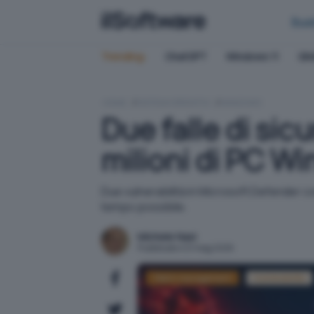
Bus
Trending:
ChatGPT
Windows 11
QN
HOME
SISTEMI OPERATIVI
WINDOWS
Due falle di sic
milioni di PC W
Due vulnerabilità in Microsoft Defender c
tempo possibile.
Michele Nasi
Pubblicato il 21 mag 2026
Patch management
Vulnerabilità