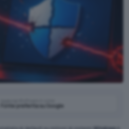
Aggiungi IlSoftware.it come
Fonte preferita su Google
llata di default su milioni di sistemi
Windows
è