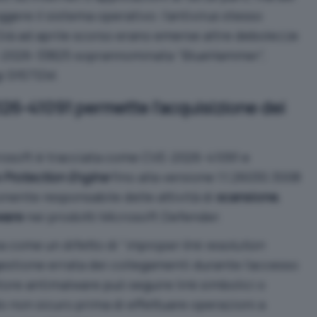
ere il sistema operativo: l’antivirus stesso
 Già ad aprile scorso erano emerse altre debolezze
2026-33825 soprannominata “BlueHammer”
,
gi SYSTEM
.
026-41091 permette l’acquisizione dei
crosoft è tracciata come
CVE-2026-41091
e
 Protection Engine
fino alla versione 1.1.26030.3008
nente responsabile delle attività di
scansione
,
ware
nei prodotti Microsoft Defender.
a come un difetto di “
improper link resolution
gestione errata dei collegamenti durante l’accesso
 motore antimalware può seguire
link simbolici o
 non sicuro prima di effettuare operazioni a