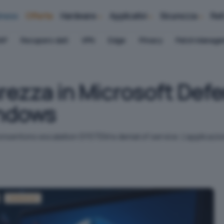
iness
Offerte
Hardware
Applicativi
Sicurezza
Ret
AP
Recupero dati
VPN
Edge
Privacy
Patch Manag
urezza in Microsoft Defe
indows
onsentono escalation SYSTEM e denial of service. L'applicazion
Antivirus