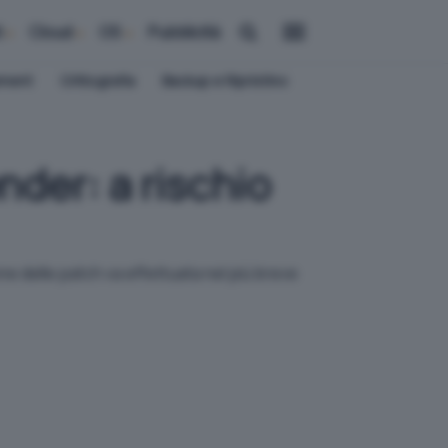
i
Cloud
OS
Pubblicità
ement
Crittografia
Backup e Ripristino
nder: a rischio
e delle patch va effettuata nel più breve