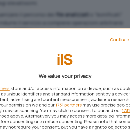
egi elevatissimi.
uenzare il percorso dei
file analizzati
o “bonificati”
ndurre il servizio a compiere operazioni arbitrarie
count SYSTEM
. Si tratta di uno schema piuttosto
u Windows: il software di sicurezza lavora con
Continue 
 sfrutta
race condition
,
symlink
o
hard link
per
so file arbitrari.
, deve comunque già possedere un
accesso iniziale
to tramite
phishing
, malware o credenziali
We value your privacy
lla per trasformare privilegi limitati in un
pieno
tners
store and/or access information on a device, such as coo
as unique identifiers and standard information sent by a device 
ntent, advertising and content measurement, audience research
 si affidano a un singolo exploit: concatenano
your permission we and our
1731 partners
may use precise geolo
ugh device scanning. You may click to consent to our and our
1731
tengono accesso iniziale, poi cercano
escalation
ibed above. Alternatively you may access more detailed inform
ifese e movimento laterale.
fore consenting or to refuse consenting. Please note that some
may not require your consent, but you have a right to object to 