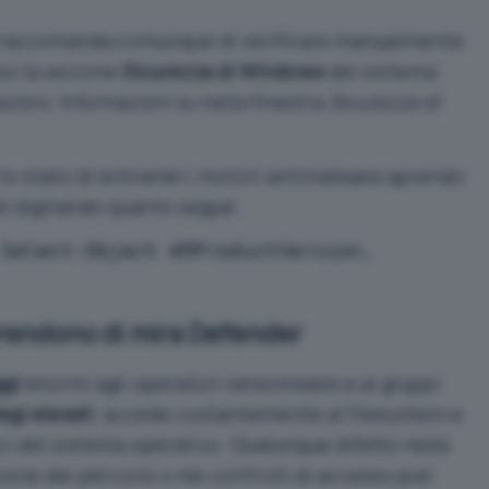
 raccomanda comunque di verificare manualmente
rso la sezione
Sicurezza di Windows
del sistema
zioni, Informazioni su
nella finestra
Sicurezza di
 lo stato di entrambi i motori antimalware aprendo
i digitando quanto segue:
 Select-Object AMProductVersion,
prendono di mira Defender
gi
enormi agli operatori ransomware e ai gruppi
legi elevati
, accede costantemente al filesystem e
ci del sistema operativo. Qualunque difetto nella
zione dei percorsi o nei controlli di accesso può