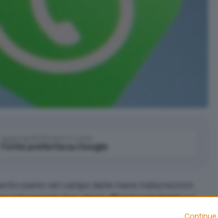
Aggiungi IlSoftware.it come
Fonte preferita su Google
mento siamo nel campo delle mere indiscrezioni.
sviluppando due client ufficiali installabili sui
 riferimenti ai due software clienti si trovano nei file
Continue 