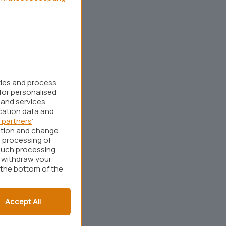
kies and process
for personalised
 and services
cation data and
 partners
’
ation and change
 processing of
such processing.
r withdraw your
 the bottom of the
Accept All