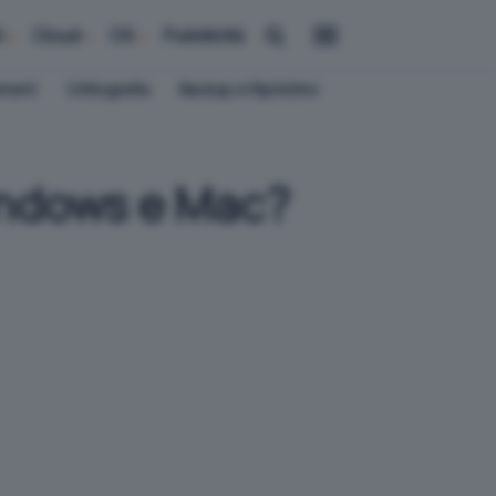
i
Cloud
OS
Pubblicità
ement
Crittografia
Backup e Ripristino
indows e Mac?