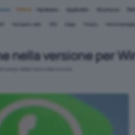
iness
Offerte
Hardware
Applicativi
Sicurezza
Ret
AP
Recupero dati
VPN
Edge
Privacy
Patch Manag
 nella versione per W
el campo delle mere indiscrezioni.