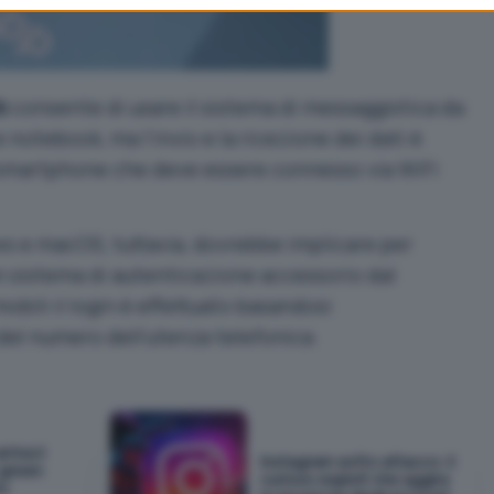
b
consente di usare il sistema di messaggistica da
 notebook, ma l’invio e la ricezione dei dati è
 smartphone che deve essere connesso via WiFi
ows e macOS, tuttavia, dovrebbe implicare per
n sistema di autenticazione accessorio dal
bili il login è effettuato basandosi
 del numero dell’utenza telefonica.
rriva il
Instagram sotto attacco: il
 green
curioso exploit che aggira
to