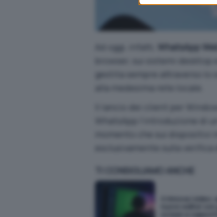
Ad oggi, infatti,
WhatsApp We
browser, sui sistemi desktop e
gestita sempre attraverso lo
alla medesima rete locale.
Il lancio dei client per Wind
WhatsApp l’introduzione di u
momento che sui dispositivi mo
esclusivamente sulla verifica
TI CONSIGLIAMO ANCHE
X rinnova i video: a
nuovo editor con
screen e suppor