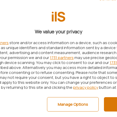
e che si occupano della traduzione dell’applicazione
e seguire le orme di Telegram (
Telegram come
iche avanzate
) e consentire ai suoi utenti l’utilizzo
We value your privacy
porre di uno smartphone.
tners
store and/or access information on a device, such as coo
as unique identifiers and standard information sent by a device 
ntent, advertising and content measurement, audience research
your permission we and our
1731 partners
may use precise geolo
ugh device scanning. You may click to consent to our and our
1731
ibed above. Alternatively you may access more detailed inform
fore consenting or to refuse consenting. Please note that some
may not require your consent, but you have a right to object to 
ll apply to this website only. You can change your preferences o
by returning to this site and clicking the
privacy policy
button at
Manage Options