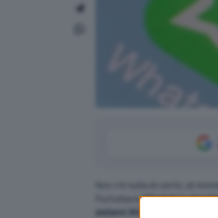
Non v’è nulla di certo; al mo
Purtuttavia
WhatsApp starebbe 
sistemi Windows e macOS
. I