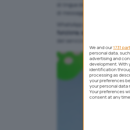
di lingua destinati alle figur
di messaggistica istantanea.
WhatsApp potrebbe così voler
funziona, quali le caratterist
del servizio anche senza dis
We and our
1731 par
personal data, such 
advertising and co
development. With 
identification thro
processing as descr
your preferences be
your personal data 
Your preferences wi
consent at any time 
webpage.