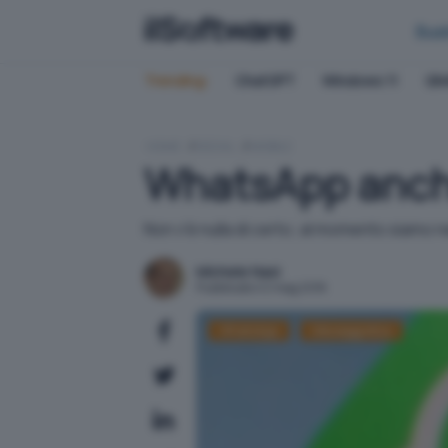
Bus
Trending:
ChatGPT
Windows 11
QN
HOME
SOCIAL
MOBILE
WhatsApp anche
Non v'è nulla di certo; al momento siamo n
Michele Nasi
Pubblicato il 2 mag 2016
WhatsApp
Messaggistica