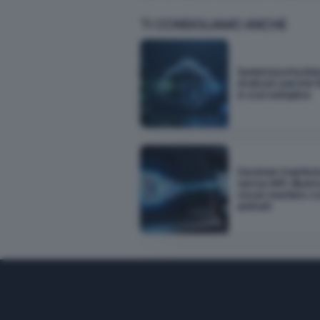
TI CONSIGLIAMO ANCHE
Sunbird porta iM
Android: perché f
è così semplice
Decimen trasferis
senza WiFi, Bluet
cloud: bastano c
animati