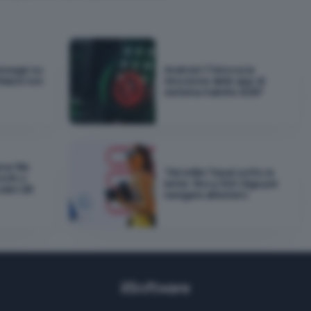
essage su
Android 17 blocca la
idarsi non
rimozione delle app di
sistema tramite ADB?
ce file
TIM eSIM Travel sotto la
ooth o
lente: fino a 300 Giga per
odici QR
navigare all'estero