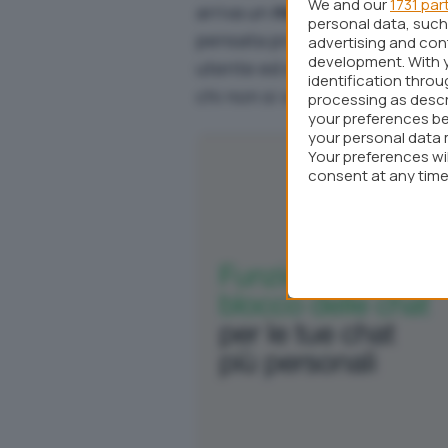
We and our
1731 par
arriva un
messaggio WhatsAp
personal data, such 
pensata proprio per queste sit
advertising and co
development. With 
utente ed evitare che comuni
identification thro
chi non si vorrebbe.
processing as descr
your preferences be
your personal data 
Your preferences wi
consent at any time 
webpage.