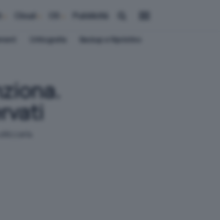
i
Cloud
OS
Pubblicità
ement
Crittografia
Backup e Ripristino
ziona.
rvati
ilizzarla.