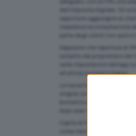
adeguato, con un PIN, una seq
dell’impronta digitale. Gli svi
opportuno aggiungere al clie
impedisce la consultazione de
parte degli utenti non autoriz
Sappiamo che l’apertura di 
soltanto dal proprietario del 
nelle impostazioni dell’app 
all’ultima opzione in basso.
La nuova funzione
WhatsApp 
singole conversazioni chied
biometrico. Per avvalersi dell
dopo aver scelto la
chat
da pr
Capita di frequente che lo sm
come membri familiari o che s