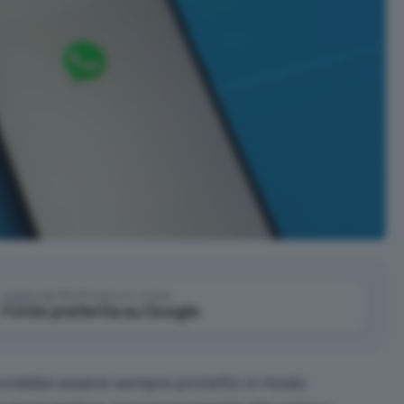
Aggiungi IlSoftware.it come
Fonte preferita su Google
vrebbe essere sempre protetto in modo