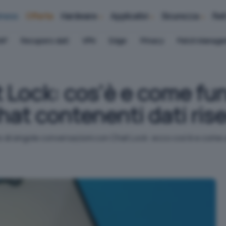
iness
Offerte
Hardware
Applicativi
Sicurezza
Ret
AP
Recupero dati
VPN
Edge
Privacy
Patch Manag
Lock: cos'è e come fun
hat contenenti dati rise
di singole conversazioni con Chat Lock: ecco cos'è e come ut