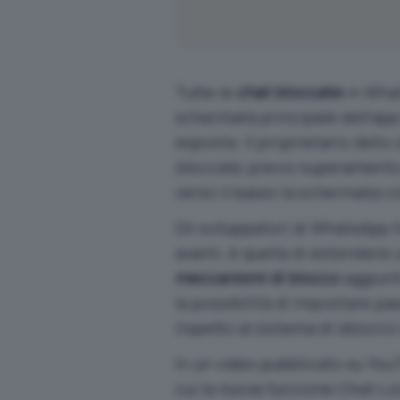
Tutte le
chat bloccate
in Wha
schermata principale dell’app 
esposta. Il proprietario del
bloccate
, previo superamento 
verso il basso la schermata co
Gli sviluppatori di WhatsApp 
avanti, è quella di estendere
meccanismi di blocco
aggiunti
la possibilità di impostare p
rispetto al sistema di sblocco
In un
video pubblicato su You
cui la nuova funzione Chat Lo