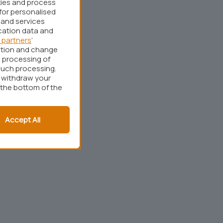
kies and process
for personalised
 and services
cation data and
 partners
’
ation and change
 processing of
such processing.
r withdraw your
 the bottom of the
Accept All