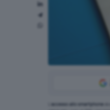
L’
accesso allo smartphone
do