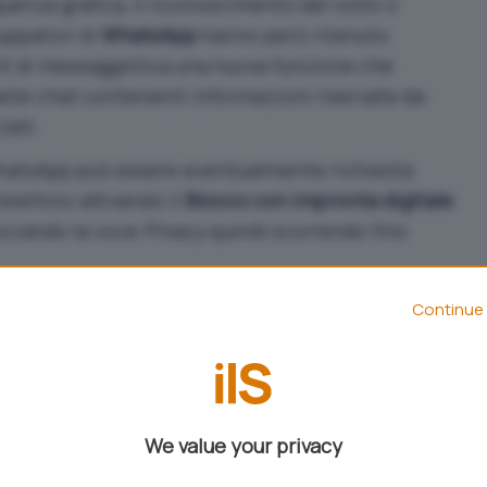
uenza grafica, il riconoscimento del volto o
luppatori di
WhatsApp
hanno però ritenuto
nt di messaggistica una nuova funzione che
lle chat contenenti informazioni riservate da
zati.
WhatsApp può essere eventualmente richiesta
telefono attivando il
Blocco con impronta digitale
toccando la voce
Privacy
quindi scorrendo fino
Chat Lock
permette invece di bloccare l’accesso a
Continue 
endo una password oppure il riconoscimento
a novità, basta selezionare l’icona del lucchetto
oteggere.
artphone venga condiviso con alcuni utenti fidati
We value your privacy
i mostri lo schermo a un’altra persona mentre