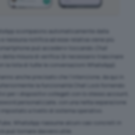
tsApp scompaiono automaticamente dalla
e nessuna notifica ad esse relativa viene più
lo smartphone può accedervi toccando
Chat
della misura di verifica (è necessario trascinare
n la lista di tutte le conversazioni WhatsApp).
hanno anche precisato che l’intenzione, da qui in
 ulteriormente la funzionalità Chat Lock fornendo
vi per i dispositivi collegati con lo stesso account,
assword personalizzate, con una netta separazione
 impostato a livello di sistema operativo.
Tube
, WhatsApp riassume alcuni casi concreti in
ck può tornare davvero utile.