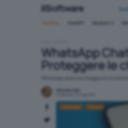
Bus
Trending:
ChatGPT
Windows 11
QN
HOME
MOBILE
WhatsApp Chat 
Proteggere le c
WhatsApp aiuta a proteggere il contenuto 
Michele Nasi
Pubblicato il 16 mag 2023
WhatsApp
Privacy