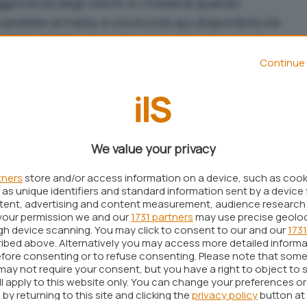
ggioranza degli utenti si chiedeva quando
 sarebbe arrivata
, e ora eccola qui disponibile sia
ealtà la distribuzione è in corso d’opera, con gli
ricevuto l’aggiornamento e che già possono
Continue 
’interno della chat più famosa al mondo.
ovo aggiornamento di WhatsApp: non
We value your privacy
te sono
due
:
tners
store and/or access information on a device, such as coo
 gli utenti possono modificare il colore dei fumetti
as unique identifiers and standard information sent by a device 
ntent, advertising and content measurement, audience research
celta che varia tra diverse opzioni preimpostate o
your permission we and our
1731 partners
may use precise geolo
zzato con i colori preferiti;
ugh device scanning. You may click to consent to our and our
1731
ha aggiunto
30 nuove immagini di sfondo
e
ibed above. Alternatively you may access more detailed inform
aricare
foto personali dalla galleria
per
fore consenting or to refuse consenting. Please note that some
may not require your consent, but you have a right to object to 
ente l’aspetto delle conversazioni.
ll apply to this website only. You can change your preferences o
by returning to this site and clicking the
privacy policy
button at
hi può cambiare il tema