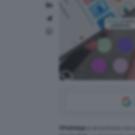
WhatsApp
si arricchisce con