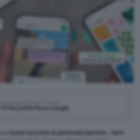
Aggiungi IlSoftware.it come
Fonte preferita su Google
 una
nuova funzione di personalizzazione
: i
temi