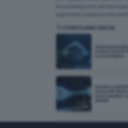
le conversazioni uniche e pers
esprimere il proprio stile anch
TI CONSIGLIAMO ANCHE
Sunbird porta iM
Android: perché f
è così semplice
Decimen trasferis
senza WiFi, Bluet
cloud: bastano c
animati