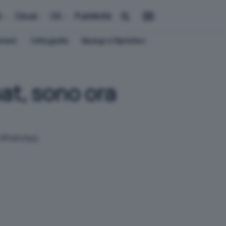
i
Cloud
OS
Pubblicità
ement
Crittografia
Backup e Ripristino
at, sono ora
su WhatsApp.