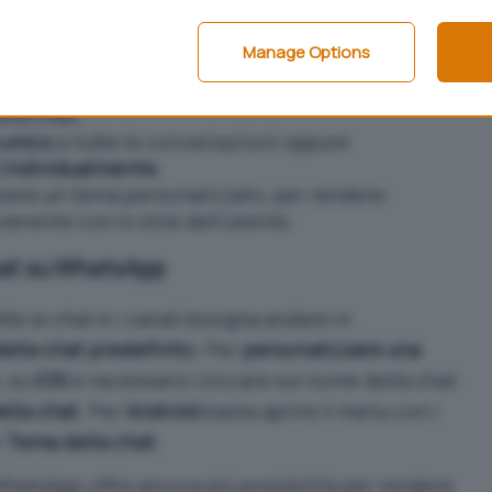
e su come funzionano i nuovi temi:
Manage Options
ll’utente che li imposta
, quindi non verranno
ella chat;
 unico
a tutte le conversazioni oppure
t individualmente
;
ere un tema personalizzato, per rendere
oerente con lo stile dell’utente.
hat su WhatsApp
te le chat e i canali bisogna andare in
ella chat predefinito
. Per
personalizzare una
, su
iOS
è necessario cliccare sul nome della chat
lla chat
. Per
Android
basta aprire il menu con i
e
Tema della chat
.
hatsApp offre ancora più possibilità per rendere