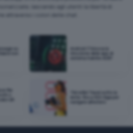
onalizzate, lasciando agli utenti la libertà di
e attraverso i colori delle chat.
essage su
Android 17 blocca la
idarsi non
rimozione delle app di
sistema tramite ADB?
ce file
TIM eSIM Travel sotto la
ooth o
lente: fino a 300 Giga per
odici QR
navigare all'estero