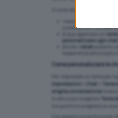
webpage.
Ci sono alcune cose da saper
I temi sono visibili
solo a
condivisi con i contatti d
Si può applicare un t
ema
personalizzare ogni cha
Anche i
canali
possono av
l’esperienza ancora più c
Come personalizzare le c
Per impostare un tema per tut
Impostazioni > Chat > Tema d
singola conversazione
invece
in alto e poi scegliere
Tema de
tre puntini e scegliere la voc
Con questa nuova funzione, W