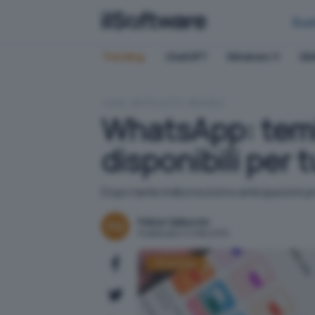
Bus
Trending:
ChatGPT
Windows 11
QN
HOME
APPLICATIVI
MOBILE
WhatsApp: temi 
disponibili per t
Dopo tante indiscrezioni e anticipazioni pr
Felice Galluccio
Pubblicato il 14 feb 2025
WhatsApp