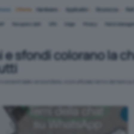
iness
Offerte
Hardware
Applicativi
Sicurezza
Ret
AP
Recupero dati
VPN
Edge
Privacy
Patch Manag
e sfondi colorano la ch
utti
ovenienti dalle versioni Beta, ora è ufficiale l'arrivo dei temi 