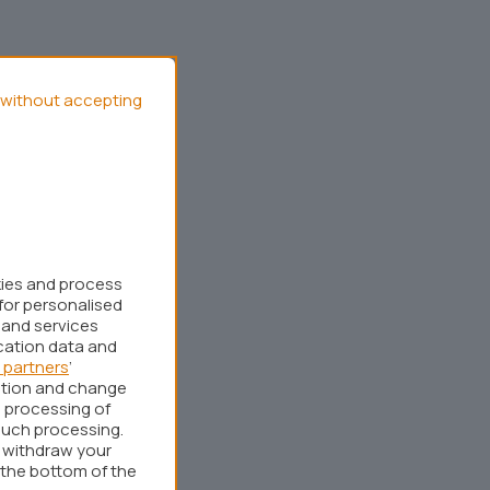
without accepting
kies and process
for personalised
 and services
cation data and
 partners
’
ation and change
 processing of
such processing.
r withdraw your
 the bottom of the