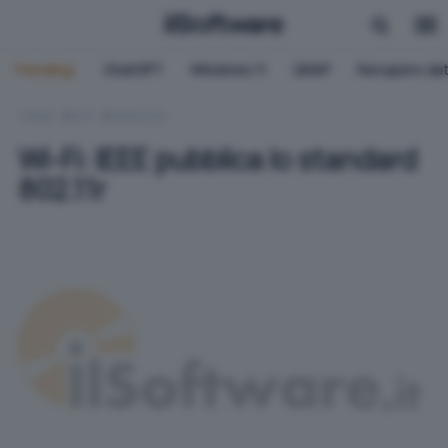
Trending:
ChatGPT
Windows 11
QNAP
Recupero dat
HOME
RETI
WIRELESS
Wi-Fi: IEEE pubblica lo standard
802.11r