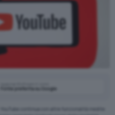
Aggiungi IlSoftware.it come
Fonte preferita su Google
r YouTube continua con altre funzionalità inedite