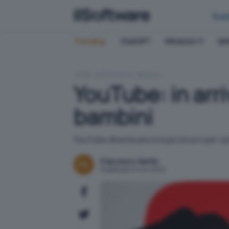
Bus
Trending:
ChatGPT
Windows 11
QN
HOME
APPLICATIVI
MEDIA
YouTube: in arr
bambini
YouTube diventa ancora più sicuro per i pi
Francesco Santin
Pubblicato il 5 nov 2023