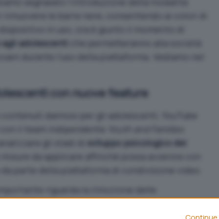
bbiamo segnalato l’introduzione della
modalità
 rimuovere le barre nere, consentendo ai colori di
 dispositivo in uso, ora è giunto il momento di
 agli adolescenti
che permetteranno alla società
iovani durante l’uso della piattaforma. Vediamo nel
olescenti con nuove feature
i contenuti dannosi per gli adolescenti, YouTube
e con il team indipendente
Youth and Families
 analizzare gli stadi di
sviluppo psicologico dei
 misure da applicare affinché possa avvenire con
e da parte della piattaforma di condivisione video.
mportante riguarda la rimozione delle
rdanti i confronti tra caratteristiche fisiche,
zione di determinati tipi rispetto ad altri. Insomma,
Continue 