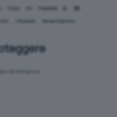
i
Cloud
OS
Pubblicità
ement
Crittografia
Backup e Ripristino
roteggere
ere gli utenti giovani.