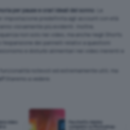
ria per pause e orari ideali del sonno
. Le
er impostazione predefinita agli account con età
ranno visivamente più evidenti. Inoltre,
quenza non solo nei video, ma anche negli Shorts.
l’espansione dei pannelli relativi a questioni
sionismo e disturbi alimentari nei video inerenti e
di funzionalità notevoli ed estremamente utili, ma
o?
Staremo a vedere.
era video
Pacchetto Adobe
i e
completo vs Photoshop: