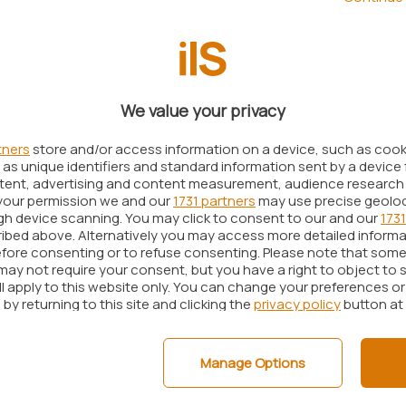
ne ai rischi di discriminazione
.
We value your privacy
tners
store and/or access information on a device, such as coo
as unique identifiers and standard information sent by a device 
ntent, advertising and content measurement, audience research
your permission we and our
1731 partners
may use precise geolo
ugh device scanning. You may click to consent to our and our
1731
ibed above. Alternatively you may access more detailed inform
fore consenting or to refuse consenting. Please note that some
may not require your consent, but you have a right to object to 
ll apply to this website only. You can change your preferences o
by returning to this site and clicking the
privacy policy
button at
Manage Options