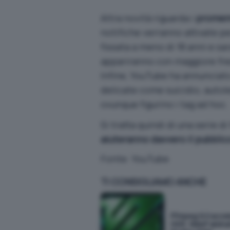
Altra novità riguarda i
promemo
notifiche verranno attivate p
fissata a meno di 18 anni e sa
appariranno con maggiore fre
Infine, YouTube ha annunciato 
delicate come suicidio, autole
ovunque figurino i tag ad hoc.
Si tratta quindi di una serie 
aiuteranno davvero il pubblic
Fonte:
YouTube
TI CONSIGLIAMO ANCHE
FFmpeg 9.0 accel
HDR, WebP animat