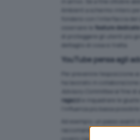
in arrivo. Se a fine ottobre a
Ambient a schermo intero
per
fondersi con l’interfaccia del
osservare le
feature dedicate
di proteggere gli utenti più g
dettaglio di cosa si tratta.
YouTube pensa agli ad
Per prevenire l’esposizione a
ha lavorato in collaborazion
Advisory Committee
al fine di
ragazzi
e inquadrare le giuste
l’influenza più bassa possibil
Ad esempio, un passo avanti i
raccomandazioni di video rigua
ovvero riguardanti l’idealizza