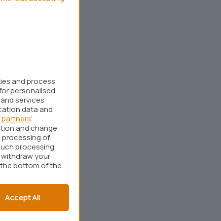
kies and process
for personalised
 and services
cation data and
 partners
’
ation and change
 processing of
such processing.
r withdraw your
 the bottom of the
Accept All