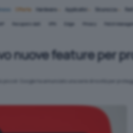
iness
Offerte
Hardware
Applicativi
Sicurezza
Ret
AP
Recupero dati
VPN
Edge
Privacy
Patch Manag
ivo nuove feature per p
ù piccoli: Google ha annunciato una serie di novità per protegg