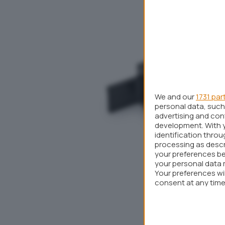
We and our
1731 par
personal data, such 
advertising and co
development. With 
identification thro
processing as descr
your preferences be
your personal data 
Your preferences wi
consent at any time 
webpage.