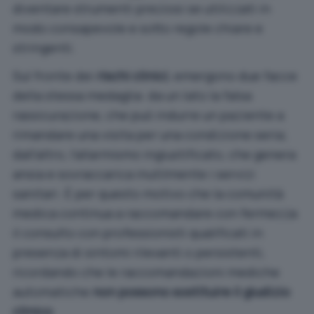
diventare strumenti preziosi se utilizzati in
modo consapevole e sotto regole chiare e
stringenti.
Sul fronte dei
rischi clinici
, emergono due facce
della stessa medaglia: da un lato la falsa
rassicurazione, che può indurre un paziente a
rimandare una visita per una condizione seria;
dall’altro, l’allarmismo ingiustificato, che genera
ansia e sovraccarica inutilmente i servizi
sanitari. È per questo motivo che la comunità
medica continua a raccomandare con fermezza
il consulto con professionisti qualificati in
presenza di sintomi rilevanti o persistenti,
ricordando che le raccomandazioni mediche
automatiche
non possono sostituire il giudizio
clinico
.