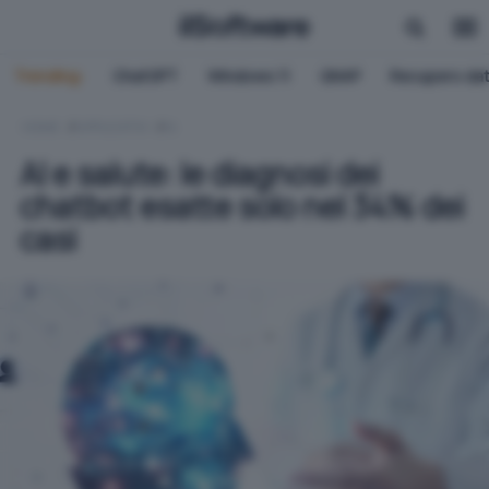
Trending:
ChatGPT
Windows 11
QNAP
Recupero dat
HOME
APPLICATIVI
IA
AI e salute: le diagnosi dei
chatbot esatte solo nel 34% dei
casi