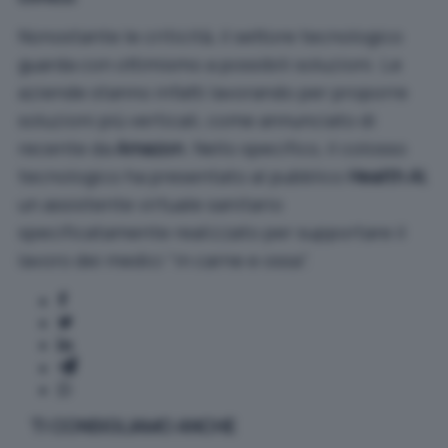
Nonostante le criticità, il settore tecnologico
guarda con ottimismo a possibili soluzioni. Le
aziende stanno infatti lavorando per proporre
soluzioni più verticali, come annunciato di
recente da
Amazon
. Nello specifico, il colosso
tecnologico ha presentato al pubblico
Health AI
,
un assistente virtuale sanitario
specificatamente realizzato per supportare il
lavoro dei medici “in carne e ossa”.
TI CONSIGLIAMO ANCHE