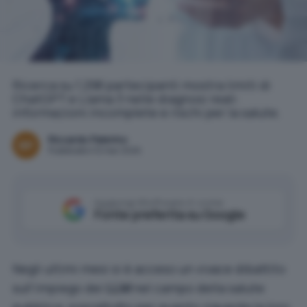
Ricerca su 1.298 partecipanti mostra limiti di
ChatGPT e Llama 3 nelle diagnosi reali:
informazioni incomplete e rischi per la salute.
Riccardo Palermo
Pubblicato il 12 mar 2026
Aggiungi IlSoftware.it come
Fonte preferita su Google
Negli ultimi mesi si è acceso un vivace dibattito
sull’impiego dei
LLM
nel campo della salute