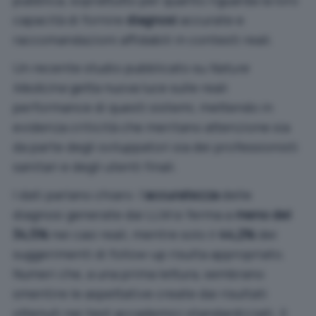
pubblica, soprattutto per quanto riguarda la loro
capacità di fornire
diagnosi
accurate e
raccomandazioni affidabili in contesti reali.
Un recente studio pubblicato su
Nature
Medicine
getta nuova luce sulle reali
performance di questi sistemi, mettendo in
evidenza criticità che meritano attenzione sia
da parte degli sviluppatori sia dei professionisti
sanitari e degli utenti finali.
I dati parlano chiaro: l’
accuratezza
delle
diagnosi generate dai LLM si ferma a
meno del
34,5%
nei casi reali, mentre solo il
44,2%
dei
suggerimenti di follow-up risulta appropriato.
Numeri che, a una prima lettura, sembrano
smentire le aspettative create dai risultati
ottenuti nei test accademici standardizzati. Il