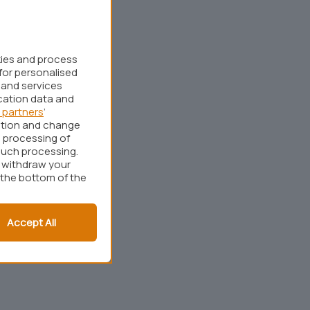
kies and process
for personalised
 and services
cation data and
 partners
’
ation and change
 processing of
such processing.
r withdraw your
 the bottom of the
Accept All