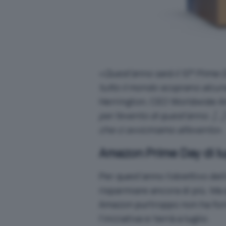
«
Quest’anno sarà il 10° Prime 
tutto il mondo scoprano alcune 
Herrington, CEO Worldwide A
per l’evento di quest’anno. […]
che ci avviciniamo all’evento
».
Amazon Prime Day di lug
Per quest’anno l’obiettivo dell
risparmiare ancora di più. Ma 
Amazon purtroppo non ha forni
l’iniziativa si terrà a luglio.