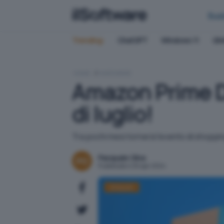
Bus
Trending:
ChatGPT
Windows 11
QN
HOME
HARDWARE
Amazon Prime D
di luglio!
Tra pochi mesi tornerà l'evento di shopping 
Pasquale Oliva
Pubblicato il 26 apr 2024
Amazon