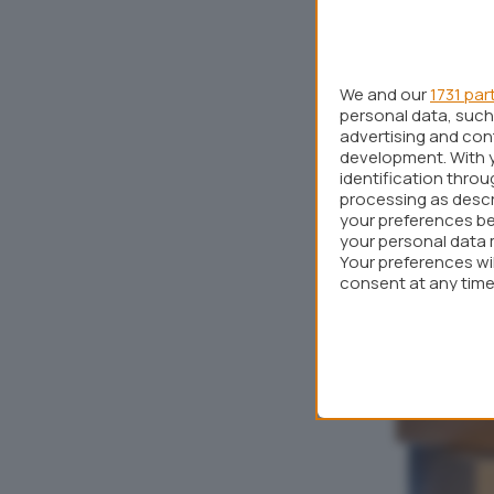
We and our
1731 par
personal data, such 
advertising and co
development. With 
identification thro
processing as descr
your preferences be
your personal data 
Your preferences wi
consent at any time 
webpage.