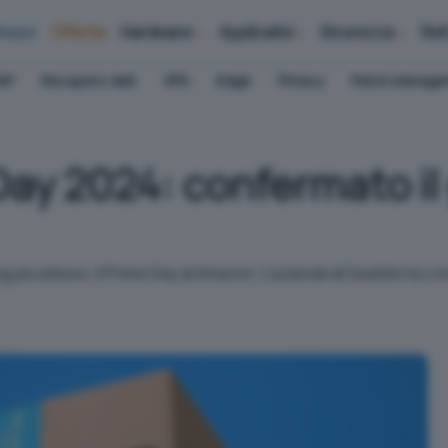
iness
Offerte
Hardware
Applicativi
Sicurezza
Ret
AP
Recupero dati
VPN
Edge
Privacy
Patch Manag
ay 2024: confermato il
più atteso, il Prime Day di Amazon. L'azienda di Seattle ha confe