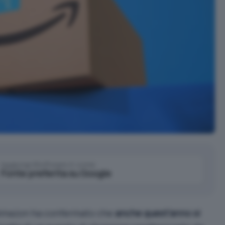
Aggiungi IlSoftware.it come
Fonte preferita su Google
 Amazon ha confermato che
anche quest’anno si