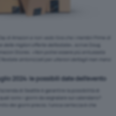
Day di Amazon e non vedo l’ora che i membri Prime di
delle migliori offerte dell’estate
», scrive Doug
mazon Stores. «
Non potrei essere più entusiasta
 Restate sintonizzati per ulteriori dettagli man mano
lio 2024: le possibili date dell’evento
’azienda di Seattle è garantire la possibilità di
quali sono i giorni da segnalare sul calendario?
to dei giorni precisi, l’unica certezza è che