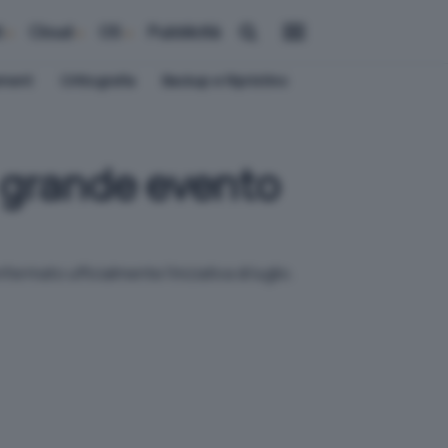
i
Cloud
OS
Pubblicità
ement
Crittografia
Backup e Ripristino
 grande evento
rmato ufficialmente l'iniziativa di luglio.