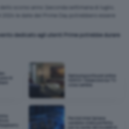
dello scorso anno (seconda settimana di luglio,
el 2024 le date del Prime Day potrebbero essere
evento dedicato agli utenti Prime potrebbe durare
as:
Samsung porta per prima
pesi AI
HDR10+ Advanced sui TV:
biare
cosa cambia
emma
Perché Intel Optane
ttore
sarebbe stata perfetta
 Raspberry
per la cache dei modelli AI