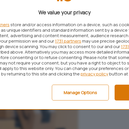
We value your privacy
tners
store and/or access information on a device, such as coo
as unique identifiers and standard information sent by a device 
ntent, advertising and content measurement, audience research
your permission we and our
1731 partners
may use precise geolo
ugh device scanning. You may click to consent to our and our
1731
ibed above. Alternatively you may access more detailed inform
fore consenting or to refuse consenting. Please note that some
may not require your consent, but you have a right to object to 
ll apply to this website only. You can change your preferences o
by returning to this site and clicking the
privacy policy
button at
Manage Options