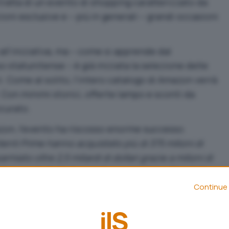
 tratta di un evento di shopping caratterizzato da
oni esclusive e – più in generali – grandi occasioni
ll’iniziativa, ma – come si apprende dal
 statunitense – è già iniziata la selezione delle
i. Come al solito, l’intero catalogo di Amazon verrà
. Con minimi storici, offerte lampo e sconti da
icurato.
azon
, l’evento ha riscosso enorme successo.
lienti Prime hanno acquistato più di 375 milioni di
rmiato oltre 2,5 miliardi di dollari grazie a milioni di
do a renderlo il più grande evento Prime Day della
azon ha inoltre raggiunto un altro importante
Continue 
ti Prime le consegne più veloci di sempre nel corso