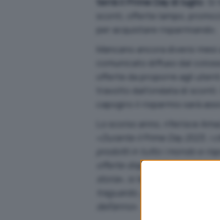
terrà il Prime Day di luglio
. Si
sconti, offerte lampo, promozi
per acquistare risparmiando.
Mancano ancora diversi mesi a
comunicato diffuso dal colosso
offerte da proporre agli utent
travolto dall’ondata di sconti
capogiro il risparmio sarà ass
Lo scorso anno,
riferisce Am
«
Durante il Prime Day 2023, i c
prodotti in tutto i mondo e rispa
offerte disponibili, contribuen
storia
», si legge. «
Nel 2023, Am
traguardo, garantendo ai clien
dell’anno
».