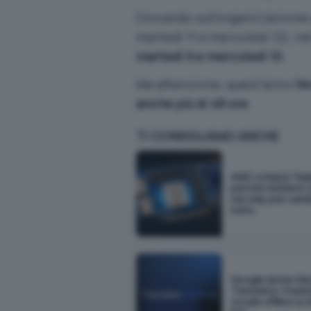
Giocando sull’organizzazione 
martedì 11 e mercoledì 12), n
martedì 9 e mercoledì 10
.
Ma attenzione, quest’anno
l’
anche più di 48 ore
.
TI CONSIGLIAMO ANCHE
AMD compra Taal
perché mettere i 
nel chip può cam
tutto
Google lancia G
Translator: tradu
vocale offline su