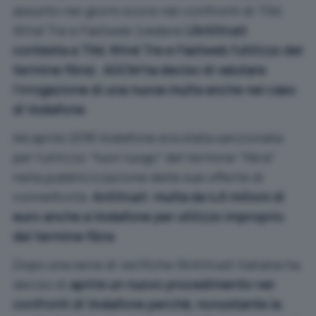
assunto nei giorni scorsi nei confronti di TIM,
Wind Tre e Fastweb (vedere
L’Antitrust
contesta a TIM, Wind Tre e Fastweb l’utilizzo del
termine fibra
),
AGCM ha deciso di valutare
l’irrogazione di una nuova multa anche nel caso
di Vodafone
.
Ad aprile 2018 Vodafone era stata sanzionata
per l’utilizzo “fuori luogo” del termine “fibra”
nella pubblicizzazione delle sue offerte di
connettività:
Antitrust: multa da 4,6 milioni di
euro anche a Vodafone per utilizzo improprio
del termine fibra
.
Dopo una serie di verifiche l’Antitrust italiana ha
deciso di
aprire un nuovo procedimento nei
confronti di Vodafone perché, nonostante la