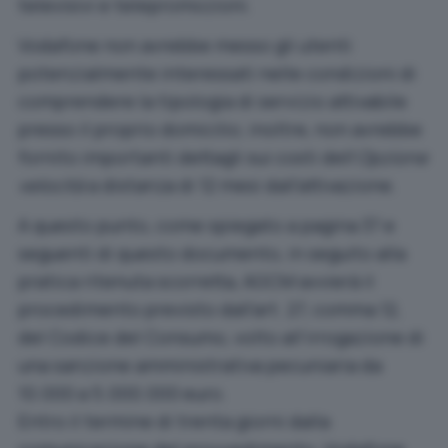
televisivi e telepromozioni.
Vodafone non avrebbe messo gli utenti
potenzialmente interessati nelle condizioni di
comprendere la tipologia di servizio attivabile
presso il proprio domicilio; inoltre, non avrebbe
fornito importanti dettagli sui costi dell’
Opzione
velocità
a distanza di 12 mesi dall’attivazione.
A questo punto, come spiegato a pagina 37 e
seguenti
di questo documento
, in seguito alla
pratica ritenuta scorretta, AGCM avvierà il
procedimento previsto dall’art. 27, comma 12,
del Codice del Consumo, volto all’irrogazione di
una sanzione amministrativa pecuniaria da
10.000 a 5.000.000 euro.
Entro il termine di trenta giorni dalla