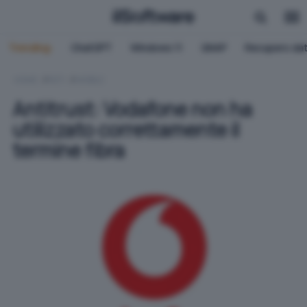
Trending:
ChatGPT
Windows 11
QNAP
Recupero dat
HOME
RETI
MOBILE
Antitrust: Vodafone non ha
utilizzato correttamente il
termine fibra