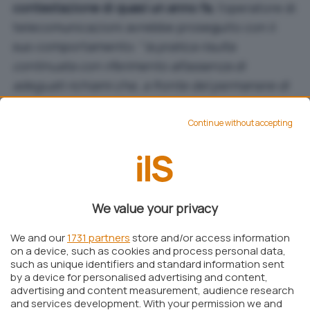
contestazione di quasi un anno fa
, l’operatore di
telecomunicazioni avrebbe proseguito con il
suo comportamento: “
la pratica risulta
continuata con riferimento all’assenza di
adeguati richiami che, a fronte del permanere di
“claim” enfatici sulle prestazioni dei servizi di
connettività basati sulla “fibra”, informino il
Continue without accepting
consumatore di possibili limitazioni tecnologiche
o geografiche
“, si legge.
We value your privacy
We and our
1731 partners
store and/or access information
on a device, such as cookies and process personal data,
such as unique identifiers and standard information sent
by a device for personalised advertising and content,
advertising and content measurement, audience research
and services development. With your permission we and