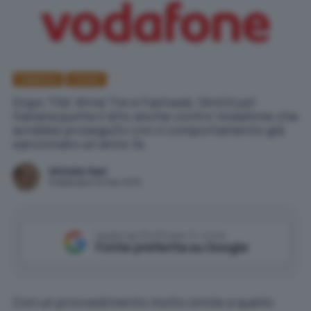
Vodafone
Diritto
Dopo TIM, Wind Tre e Fastweb, l'Antitrust
italiana punta il dito anche contro Vodafone che
avrebbe proseguito con il comportamento già
sanzionato un anno fa.
Michele Nasi
Pubblicato il 12 mar 2019
Aggiungi IlSoftware.it come
Fonte preferita su Google
Con un provvedimento molto simile a quello