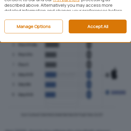
described above. Alternatively you may access more
detailed information and change your preferences before
consenting or to refuse consenting. Please note that
some processing of your personal data may not require
Manage Options
Accept All
your consent, but you have a right to object to such
processing. Your preferences will apply to this website only.
You can change your preferences or withdraw your
consent at any time by returning to this site and clicking
the
privacy policy
button at the bottom of the webpage.