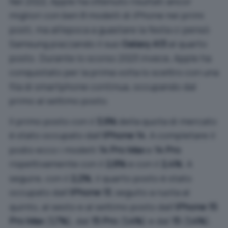
Nel 2022, Apple ha ottenuto risultati ancor
migliori con ben 8 modelli di iPhone nei primi
posti, ma all’epoca a guastare la festa ci pensò
Samsung piazzando il suo
Galaxy A13
al quarto
posto. Durante lo scorso 2023 invece, Apple ha
conquistato per la prima volta lo scettro con una
fila di smartphone continua, occupando dal
primo al settimo posto.
Il primo posto con il
3,9%
della quota di mercato
è stato occupato dall’
iPhone 14
. A completare il
podio ecco i modelli
14 Pro Max
e
14 Pro
rispettivamente con il
2,8%
e con il
2,4%
. A
seguire, con il
2,2%
, il quarto posto è stato
occupato dall’
iPhone 13
, seguito a ruota al
quinto, al sesto e al settimo posto dall’
iPhone 15
Pro Max
(
1,7%
), dal
15 Pro
(
1,4%
) e dal
15
(
1,4%
).