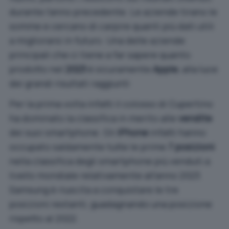
durante l’anno precedente. Le aziende tirano le
somme e cercano di carpire quanti più dati utili
a migliorarsi in futuro. Una delle aziende
principali che ci tiene a far sapere quanto
prodotto nel
2023
è sicuramente
Apple
, alla luce
dei
grandi risultati
raggiunti
Per la prima volta infatti il colosso di Cupertino
ha dominato la classifica in merito alle
vendite
dei suoi smartphone. Gli
iPhone
infatti hanno
occupato saldamente tutte le prime
7 posizioni
nella classifica degli smartphone più venduti a
livello mondiale relativamente all’anno 2023.
Samsung è riuscita a conquistare le tre
posizioni restanti, guadagnando una posizione
rispetto al 2022.