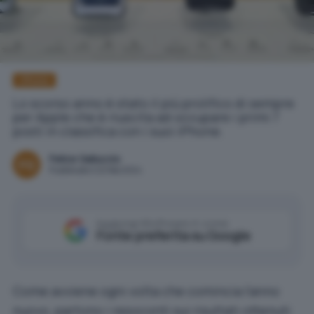
iPhone
Lo scorso anno è stato il più prolifico di sempre
per Apple che è riuscita ad occupare i primi 7
posti in classifica con i suoi iPhone.
Felice Galluccio
Pubblicato il 22 feb 2024
Aggiungi IlSoftware.it come
Fonte preferita su Google
Come avviene ogni volta che comincia l’anno
nuovo, partono i resoconti sui risultati ottenuti