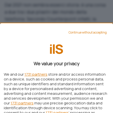
Dal 2021 non sembra esserci storia: è una corsa
a due tra i due pilastri del mondo della
telefonia. Secondo Counterpoint infatti, la
quota di mercato combinata di Apple e Samsung
ha raggiunto il massimo storico nel 2023.
Continue without accepting
Insieme, questi due giganti hanno conquistato il
20%
della quota di mercato, in leggero aumento
rispetto al
19%
registrato nel 2022.
We value your privacy
Apple domina e piazza ben 7 iPhone
nei primi 7 posti nella classifica delle
We and our
1731 partners
store and/or access information
vendite 2023
on a device, such as cookies and process personal data,
such as unique identifiers and standard information sent
by a device for personalised advertising and content,
advertising and content measurement, audience research
and services development. With your permission we and
our
1731 partners
may use precise geolocation data and
identification through device scanning. You may click to
consent to our and our
1731 partners
’ processing as