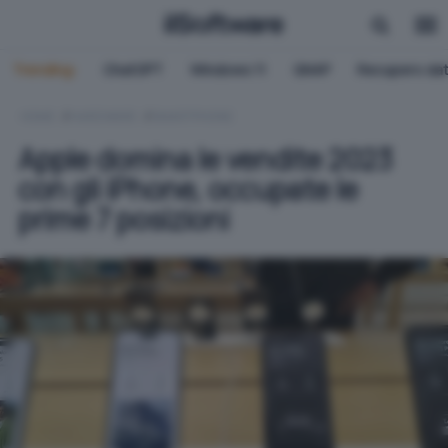
Trending:
ChatGPT
Windows 11
QNAP
Recupero dat
HOME
HARDWARE
SMARTPHONE
Apple domina le vendite 2023
con gli iPhone, occupate le
prime 7 posizioni