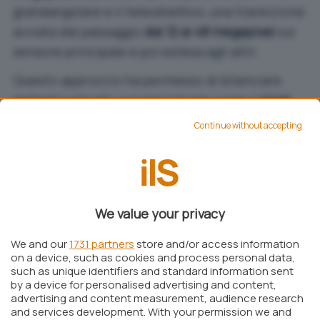
grandangolare e il teleobiettivo, una transizione
avviata dal passaggio
dai 12 ai 48 megapixel
sul
sensore principale e poi estesa agli altri.
Questo approccio ha permesso di bilanciare
dettaglio elevato con tecnologie come il
pixel
binning
, che combina pixel per migliorare
Continue without accepting
prestazioni in condizioni di scarsa
illuminazione. Tuttavia, stando alla relazione di
Morgan Stanley, Apple manterrà invariato il
conteggio megapixel per le generazioni
We value your privacy
intermedie, inclusa la serie
iPhone 18
attesa per
il 2026 e i modelli del 2027.
We and our
1731 partners
store and/or access information
on a device, such as cookies and process personal data,
Apple si prepara a rivoluzionare il
such as unique identifiers and standard information sent
by a device for personalised advertising and content,
comparto fotografico di iPhone (e
advertising and content measurement, audience research
non solo)
and services development. With your permission we and