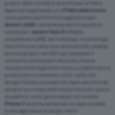
proprio dalla volontà di diversificare la filiera:
Apple sta negoziando con
STMicroelectronics
come potenziale fornitore aggiuntivo per i
sensori LiDAR
, mantenendo però invariata la
catena per i
sensori Face ID
affidata
unicamente a
LITE
. Nel frattempo, la tecnologia
Face ID evolve verso una versione sotto-display,
prevista proprio nel 2027 per celebrare il
ventesimo anniversario del primo iPhone.
Queste scelte logistiche mirano a stabilizzare la
produzione e contenere i costi, tanto che
Morgan Stanley prevede che Apple assorbirà gli
aumenti sui componenti senza ritoccare i prezzi
al pubblico, come già accaduto con la serie
iPhone 17
dove ha aumentato la capacità base
di storage invece di alzare i listini.