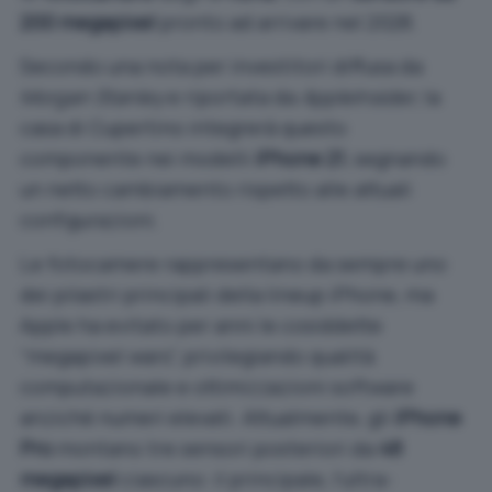
200 megapixel
pronto ad arrivare nel 2028.
Secondo una nota per investitori diffusa da
Morgan Stanley
e riportata da
AppleInsider
, la
casa di Cupertino integrerà questo
componente nei modelli
iPhone 21
, segnando
un netto cambiamento rispetto alle attuali
configurazioni.
Le fotocamere rappresentano da sempre uno
dei pilastri principali della lineup iPhone, ma
Apple ha evitato per anni le cosiddette
“megapixel wars”, privilegiando qualità
computazionale e ottimizzazioni software
anziché numeri elevati. Attualmente, gli
iPhone
Pro
montano tre sensori posteriori da
48
megapixel
ciascuno: il principale, l’ultra-