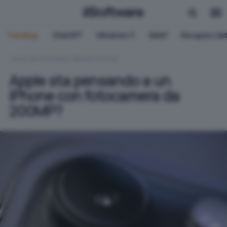
Trending:
ChatGPT
Windows 11
QNAP
Recupero dat
HOME
HARDWARE
SMARTPHONE
Apple sta pensando a un
iPhone con fotocamera da
200MP?