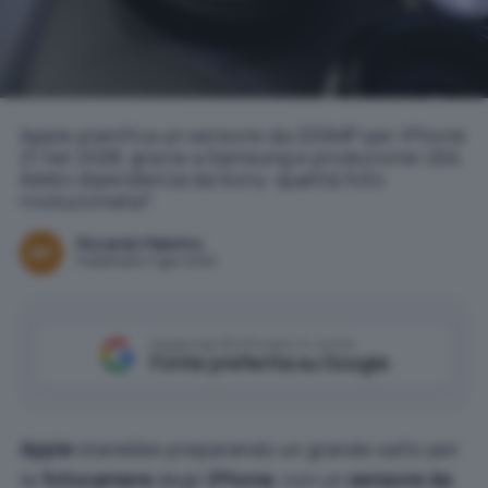
Apple pianifica un sensore da 200MP per iPhone
21 nel 2028, grazie a Samsung e produzione USA.
Addio dipendenza da Sony: qualità foto
rivoluzionata?
Riccardo Palermo
Pubblicato il 7 gen 2026
Aggiungi IlSoftware.it come
Fonte preferita su Google
Apple
starebbe preparando un grande salto per
le
fotocamere
degli
iPhone
, con un
sensore da