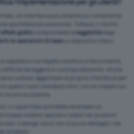
ifica l’implementazione per gli utenti?
 finale, un’interfaccia più dinamica e visivamente
ne quotidiana più piacevole. Tuttavia, il rischio
ffetti grafici
comprometta la
leggibilità
degli
lenti le operazioni di base
su dispositivi meno
un equilibrio tra impatto estetico e funzionalità:
 o difficile da leggere è controproducente. Anche
ranno a dover aggiornare le proprie interfacce per
on questi nuovi standard visivi, con un impatto sui
iti minimi di sistema.
si, il Liquid Glass potrebbe diventare un
principali sistemi operativi mobili nei prossimi
ciata: il design visivo non è più un dettaglio, ma
el prodotto.