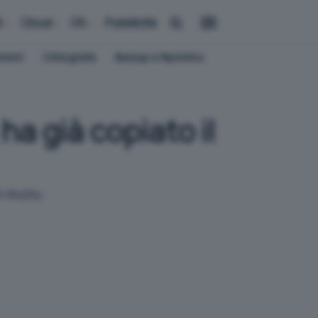
i
Cloud
OS
Pubblicità
ement
Crittografia
Backup e Ripristino
ha già copiato il
 display.