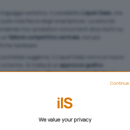
linguaggio estetico, il cosiddetto
Liquid Glass
, che
e sulle interfacce degli smartphone. La velocità
fondendo tra i produttori concorrenti dice molto su
o un
fattore competitivo centrale
, non più
ifiche hardware.
 potrebbe suggerire, il Liquid Glass non è un nuovo
o schermo. Si tratta di un
approccio grafico
renze
dinamiche
,
riflessi
e
animazioni fluide
per
a di un vetro in movimento.
Continue 
endering in tempo reale
, con un carico significativo
sto significa che non tutti gli smartphone sono in
 ottimale, e che hardware e software devono
We value your privacy