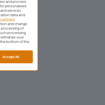
kies and process
for personalised
 and services
cation data and
 partners
’
ation and change
 processing of
such processing.
r withdraw your
 the bottom of the
Accept All