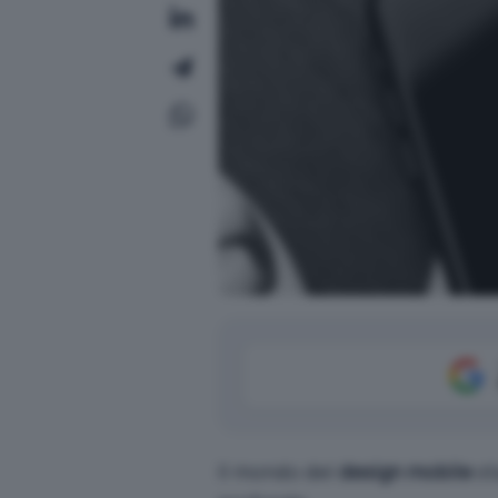
Il mondo del
design mobile
st