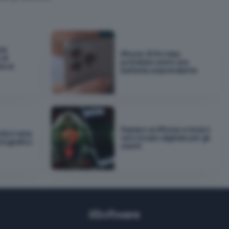
ole
iPhone 18 Pro Max
 di
potrebbe avere una
ta al
batteria sorprendente
Rubano un iPhone e inizia il
tà il vista
vero incubo digitale per gli
otografico
utenti