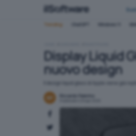
Bus
Trending:
ChatGPT
Windows 11
QN
HOME
HARDWARE
SMARTPHONE
Display Liquid G
nuovo design
Il design liquid glass di Apple viene già re
Riccardo Palermo
Pubblicato il 29 apr 2026