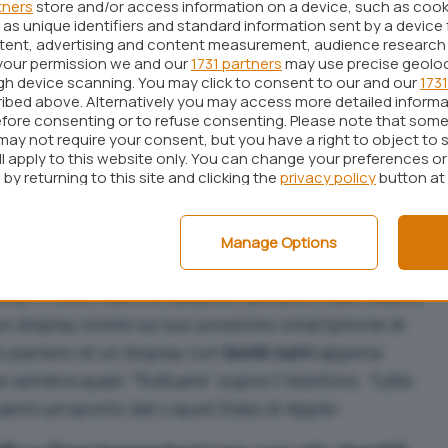
Android l’ha già replicato
tners
store and/or access information on a device, such as coo
as unique identifiers and standard information sent by a device 
ntent, advertising and content measurement, audience research
Android
abbia già presentato
una soluzione
your permission we and our
1731 partners
may use precise geolo
 Glass non sorprende chi segue da vicino
ugh device scanning. You may click to consent to our and our
1731
ibed above. Alternatively you may access more detailed inform
fore consenting or to refuse consenting. Please note that some
may not require your consent, but you have a right to object to 
accorciati enormemente negli ultimi anni:
ll apply to this website only. You can change your preferences o
Apple viene osservata, analizzata e reinterpretata
by returning to this site and clicking the
privacy policy
button at
. Questo non è necessariamente un segnale
celera il miglioramento e porta queste tecnologie
Manage Options
spositivi di diverse fasce di prezzo.
PPO
: il noto marchio asiatico sembra infatti essere
n display simile sul suo prossimo smartphone di
o parlano di un display con
bordi curvi
appena
 sembra quasi “fluttuare” sopra il telefono. Tutte
uanto proposto dal Liquid Glass di Apple-