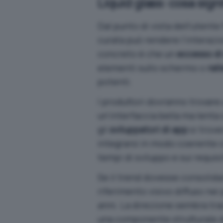
Liquid glass: cosa sign
Dal punto di vista dell’utente
curata può rendere l’interazio
concreto è che un
eccesso di e
elementi sullo schermo o
ral
potenti.
I produttori dovranno trovare 
un’interfaccia bella ma lenta
gli
sviluppatori di app
si trove
integrarsi in modo coerente c
tempi di sviluppo e sui requis
Se il trend dovesse consolidar
riferimento visivo diffuso nei 
anni. La direzione sembra trac
una componente strutturale d