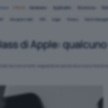
iness
Offerte
Hardware
Applicativi
Sicurezza
Ret
AP
Recupero dati
VPN
Edge
Privacy
Patch Manag
lass di Apple: qualcuno 
plicato da concorrenti, segnando la nascita di un nuovo trend nei