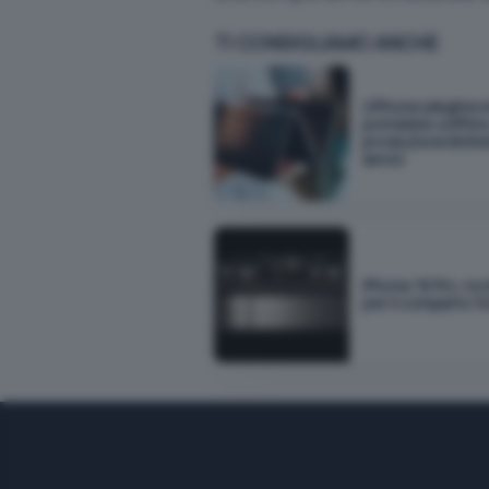
TI CONSIGLIAMO ANCHE
L'iPhone pieghev
potrebbe soffrire
produzione limita
lancio
iPhone 18 Pro: novi
per il comparto f