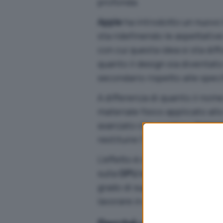
profonda.
Apple
ha introdotto un nuovo 
sta ridefinendo le aspettativ
con cui questa idea si sta dif
quanto il design sia diventat
secondario rispetto alle spec
A differenza di quanto il nome
materiale fisico applicato all
avanzato che combina
traspa
restituire l’impressione visiv
L’effetto è ottenuto tramite
r
sulla
GPU
del dispositivo: que
grado di supportarlo in modo
lavorare in stretta sinergia.