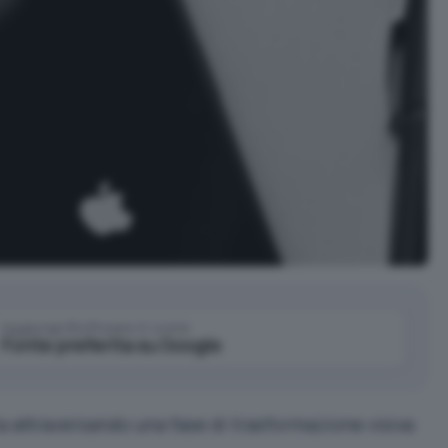
Aggiungi IlSoftware.it come
Fonte preferita su Google
a attraversando una fase di trasformazione visiva