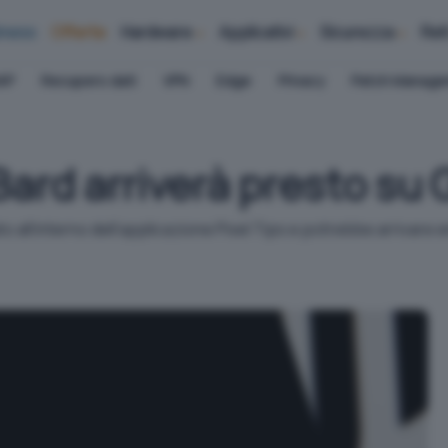
iness
Offerte
Hardware
Applicativi
Sicurezza
Ret
AP
Recupero dati
VPN
Edge
Privacy
Patch Manag
Bard arriverà presto su 
o all’interno dell’applicazione Pixel Tips e potrebbe arrivare 