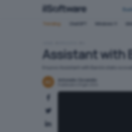
Bus
Trending:
ChatGPT
Windows 11
QN
HOME
APPLICATIVI
IA
Assistant with 
Il nuovo Assistant with Bard è stato scovat
Antonello Ciccarello
Pubblicato il 29 gen 2024