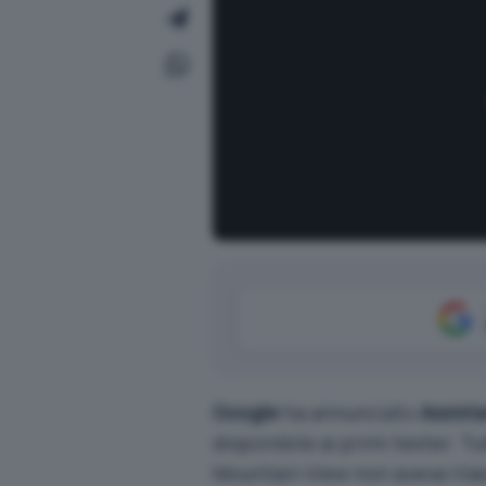
Google
ha annunciato
Assist
disponibile ai primi tester. Tu
Mountain View non aveva rilasci