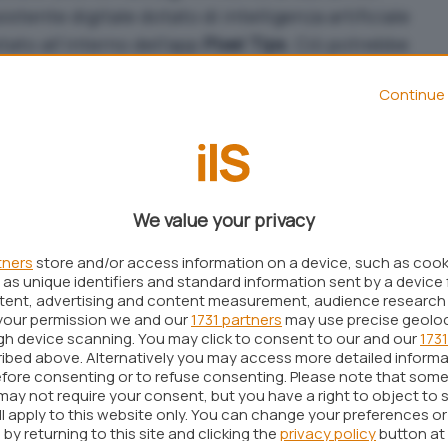
ssistente digitale dotato di intelligenza artificiale
tato all’interno dell’app
Pixel Tips
. Ciò potrebbe
ua possibile data di uscita e sui dispositivi in cui
Continue 
tato. A rivelarlo è stato il leaker
Nail_Sadykov
,
nt X. Sadykov mostra infatti una
demo
di Assistant
lità del nuovo assistente. La demo ufficiale
l dettaglio come funzionerà Assistant with Bard,
pubblicate da altri leaker a inizio mese.
We value your privacy
s demo-video of Assistant with Bard for Pixel
tners
store and/or access information on a device, such as coo
as unique identifiers and standard information sent by a device 
ntent, advertising and content measurement, audience research
your permission we and our
1731 partners
may use precise geolo
 in the next Pixel Feature Drop ?
ugh device scanning. You may click to consent to our and our
1731
ibed above. Alternatively you may access more detailed inform
R
pic.twitter.com/XsDYIDROHV
fore consenting or to refuse consenting. Please note that some
may not require your consent, but you have a right to object to 
il_Sadykov)
January 28, 2024
ll apply to this website only. You can change your preferences o
by returning to this site and clicking the
privacy policy
button at