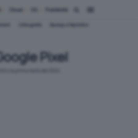
i
Cloud
OS
Pubblicità
ement
Crittografia
Backup e Ripristino
Google Pixel
entro la prima metà del 2024.