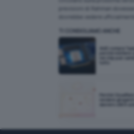
previsioni di Rahman dovessero
dovrebbe vedere ufficialmente
TI CONSIGLIAMO ANCHE
AMD compra Taal
perché mettere i 
nel chip può cam
tutto
Perché Cloudflar
rendere gli agenti
davvero utili in a