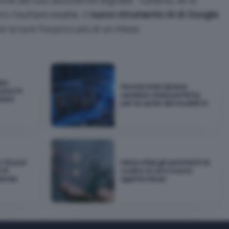
 risultare esatte, il
nuovo strumento AI di Google
 la luce fra poco più di un mese.
as:
Perché Intel Optane
pesi AI
sarebbe stata perfetta
biare
per la cache dei modelli AI
e OS può
Meta sfida gli assistenti di
 AI
codice AI con il nuovo
zienda
agente Muse