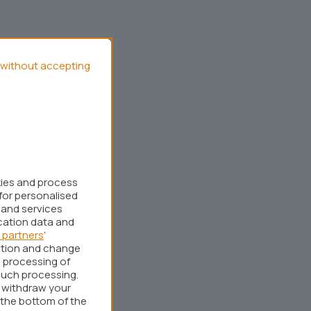
without accepting
kies and process
for personalised
 and services
cation data and
 partners
’
ation and change
 processing of
such processing.
r withdraw your
 the bottom of the