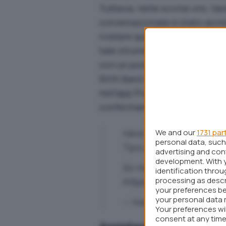
Tuttavia, nelle scorse ore, l’a
conversazionale è stato avvis
rivelare qualcosa in più sulla s
tale strumento verrà implemen
con un post sul proprio accou
With Bard con alcune funziona
nell’app Pixel Tips mostra ne
confermando le indiscrezioni 
Here is official Google'
We and our
1731 par
personal data, such 
Tips app
advertising and co
development. With 
So maybe we will see it
identification thro
processing as descr
https://t.co/oPr7uEzx8
your preferences be
your personal data 
— Наиль Садыков (@Na
Your preferences wi
consent at any time 