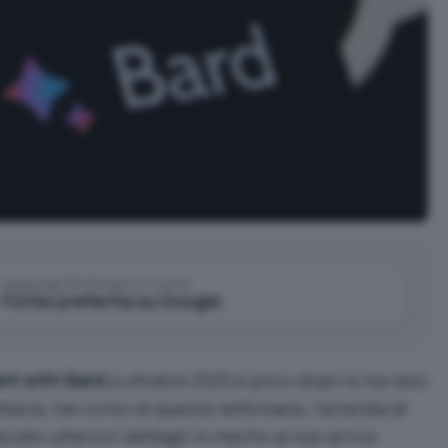
Aggiungi IlSoftware.it come
Fonte preferita su Google
ant with Bard
a
ottobre 2023
e poco dopo lo ha reso
ttavia, nel corso di queste settimane, l’azienda di
ato ulteriori dettagli in merito al suo arrivo.