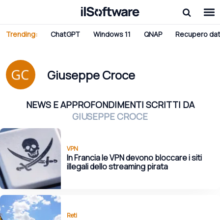
Trending:
ChatGPT
Windows 11
QNAP
Recupero dat
Giuseppe Croce
NEWS E APPROFONDIMENTI SCRITTI DA
GIUSEPPE CROCE
VPN
In Francia le VPN devono bloccare i siti
illegali dello streaming pirata
Reti