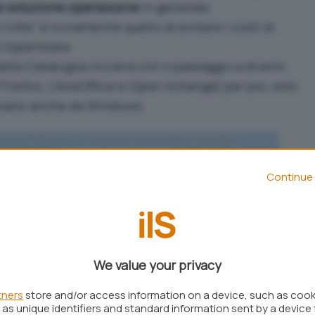
 le soluzione opensource
in generale.
 rotta” è ovviamente quello di evitare i costi di
a risparmiare.
ella Catalogna inizierà con il passaggio a diversi
Firefox, LibreOffice e Open Xchange) per poi, solo
narsi anche da Windows.
Continue 
We value your privacy
tners
store and/or access information on a device, such as coo
as unique identifiers and standard information sent by a device 