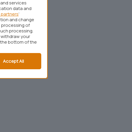
 and services
cation data and
 partners
’
ation and change
 processing of
such processing.
r withdraw your
 the bottom of the
Accept All