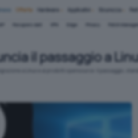
iness
Offerte
Hardware
Applicativi
Sicurezza
Ret
AP
Recupero dati
VPN
Edge
Privacy
Patch Manag
ncia il passaggio a Linu
migrazione a Linux e ai prodotti opensource: il passaggio, sta