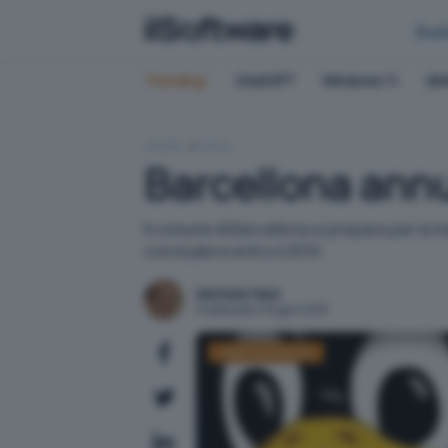
Bus
Trending:
ChatGPT
Windows 11
QN
HOME
LINUX
Barcellona annu
Il comune di Barcellona si prepara per la 
concludersi entro il 2019.
Michele Nasi
Pubblicato il 16 gen 2018
Sfide scientifiche