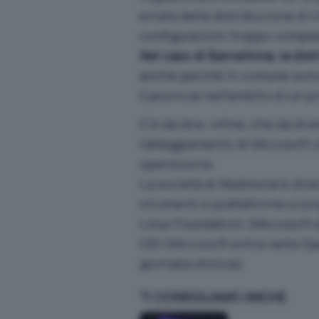
errata della distribuzione di 
configurazioni troppo comple
Nel caso di Barcellona, la di
anche perché in comune sono g
Canonical nell’ambito di un pr
C’è da dire, infine, che da di
l’atteggiamento di Microsoft s
opensource.
La società di Redmond è divenu
strumenti e piattaforme a so
Linux Foundation (
Microsoft 
OSI (
Microsoft entra nella Op
giornata storica
).
TI CONSIGLIAMO ANCHE