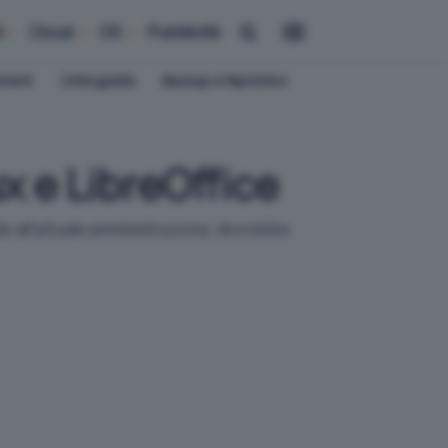
i
Cloud
OS
Pubblicità
ement
Crittografia
Backup e Ripristino
x e LibreOffice
ndo all'attuale amministrazione, dovrebbe