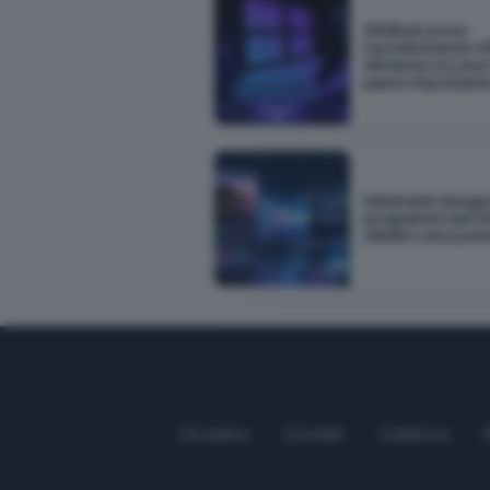
WinBoat prova
l'accelerazione G
Windows su Linux 
passo important
Kakehashi esegu
programmi macOS
ARM64 senza em
Chi siamo
Contatti
Collabora