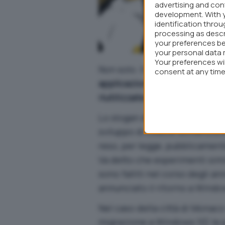
advertising and co
development. With 
identification thro
processing as descr
your preferences be
your personal data 
Your preferences wi
Non solo. Il comune ha deciso
consent at any time 
webpage.
applicazioni “aperte” che po
riutilizzate in altre città spag
Lo slogan di riferimento è “
pu
sviluppo di codice sovvenzion
reso, per legge, pubblicament
Va detto che esperimenti simil
sono falliti nel corso degli 
annunciato il ritorno a Windo
Nel caso della città di Monaco
migrazione a Windows 10
) le