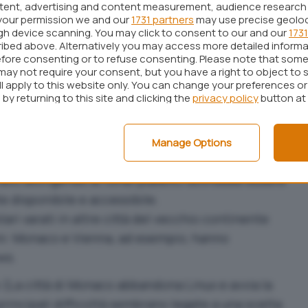
ntent, advertising and content measurement, audience research
your permission we and our
1731 partners
may use precise geolo
ugh device scanning. You may click to consent to our and our
1731
ibed above. Alternatively you may access more detailed inform
fore consenting or to refuse consenting. Please note that some
may not require your consent, but you have a right to object to 
ll apply to this website only. You can change your preferences o
 di
assumere sviluppatori per realizzare
by returning to this site and clicking the
privacy policy
button at
tranno essere successivamente distribuite e
nole
.
Manage Options
blic money, public code
” per sottolineare che lo
ato attingendo ai fondi pubblici dovrebbe essere
e disponibile e accessibile.
ari varati in altre città del vecchio continente
anni: Monaco e Vienna, ad esempio, hanno
ws.
 (
La città di Monaco abbandona Linux e avvia la
 principali difficoltà sembrano legate a una scelta