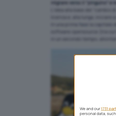
migrare verso il “pinguino” e
L’idea alla base del “cambio di
licenza e, alla lunga, iniziare 
In una prima fase la capitale d
software opensource (tra cui 
in un secondo tempo, allonta
We and our
1731 par
personal data, such 