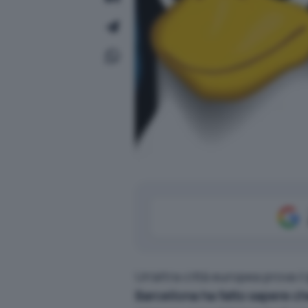
Un’altra città europea prova il
Barcellona ha fatto sapere 