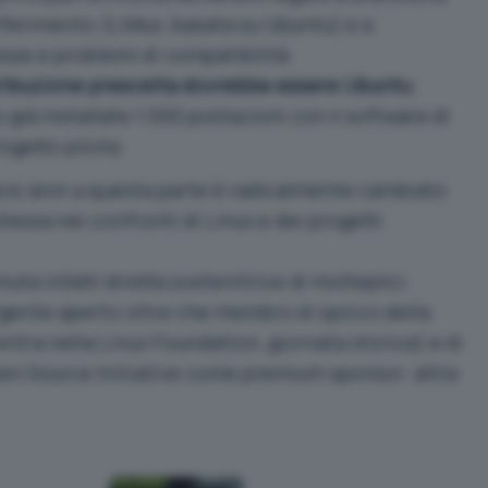
riferimento (LiMux, basata su Ubuntu) e a
sse e problemi di compatibilità.
stribuzione prescelta dovrebbe essere Ubuntu
ià installate 1.000 postazioni con il software di
ogetto pilota.
versi anni a questa parte è radicalmente cambiato
tessa nei confronti di Linux e dei progetti
ta infatti diretta sostenitrice di molteplici
rgente aperto oltre che membro di spicco della
entra nella Linux Foundation, giornata storica
) e di
en Source Initiative come premium sponsor: altra