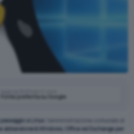
Aggiungi IlSoftware.it come
Fonte preferita su Google
passaggio a Linux
: l’amministrazione comunale di
che abbandonerà Windows, Office ed Exchange per