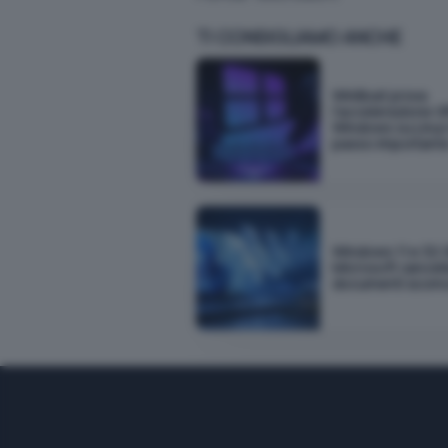
TI CONSIGLIAMO ANCHE
WinBoat prova
l'accelerazione G
Windows su Linux 
passo important
Windows 11 e 32 
Microsoft cancella
documenti scom