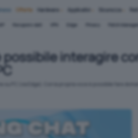
iness
Offerte
Hardware
Applicativi
Sicurezza
Ret
AP
Recupero dati
VPN
Edge
Privacy
Patch Manag
 possibile interagire co
PC
he su PC (via Edge). Con la propria voce è possibile fare doman