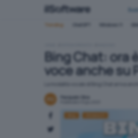
Bus
Trending:
ChatGPT
Windows 11
QN
HOME
SISTEMI OPERATIVI
WINDOWS
Bing Chat: ora è
voce anche su 
La modalità vocale di Bing Chat arriva anc
Pasquale Oliva
Pubblicato il 12 giu 2023
Bing
Windows 11