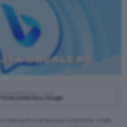
Aggiungi IlSoftware.it come
Fonte preferita su Google
izi Microsoft è sempre più consistente. Infatti,