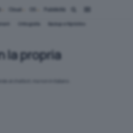
i
Cloud
OS
Pubblicità
ement
Crittografia
Backup e Ripristino
n la propria
de al chatbot, ma non in italiano.