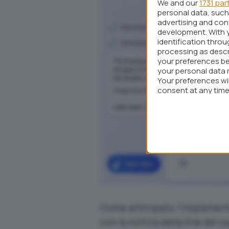
We and our
1731 par
personal data, such 
advertising and co
development. With 
identification thro
processing as descr
your preferences be
your personal data 
Your preferences wi
consent at any time 
webpage.
Come anticipato, l’implement
con la
notizia della fine del 