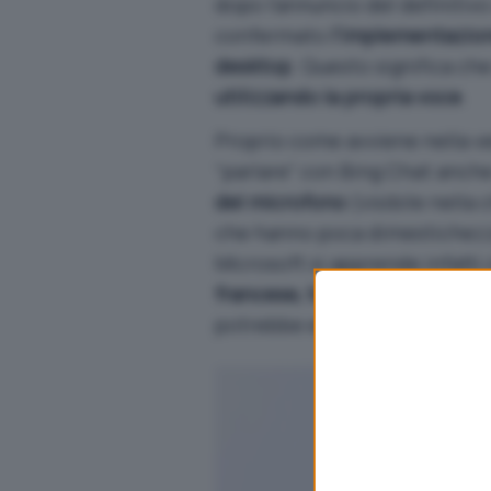
dopo l’annuncio del definitiv
confermato
l’implementazion
desktop
. Questo significa ch
utilizzando la propria voce
.
Proprio come avviene nella ve
“parlare” con Bing Chat anch
del microfono
(visibile nella 
che hanno poca dimestichezza
Microsoft si apprende infatti 
francese, tedesco e mandari
potrebbe esserci anche l’itali