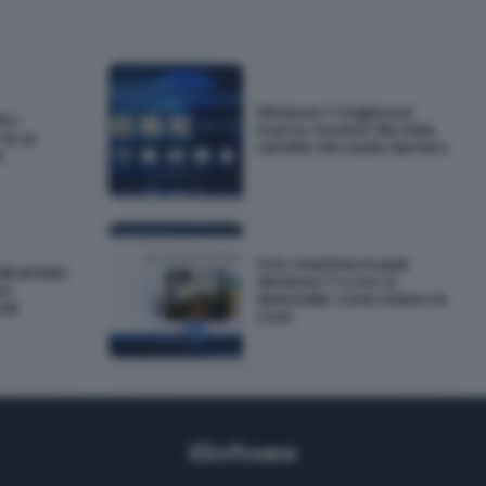
Windows 11 migliora la
PU:
ricerca: troverà i file nelle
fa un
cartelle che usate davvero
e
Foto OneDrive invade
GB di RAM:
Windows 11 e non si
 i
disinstalla: come stanno le
odi
cose