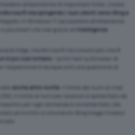
chiedere all’assistente di impostare timer, creare
 Microsoft sta spingendo i suoi utenti verso Bing e
integrato in Windows 11 (accessibile direttamente
 e più smart che mai grazie all’
intelligenza
usiva di Edge, ma Microsoft ha comunicato che
il
n è poi così lontano
. I primi test su browser di
 per l’espansione è dunque solo una questione di
ciate
anche altre novità
: il limite dei turni di chat
300, il limite di turni per sessioni è aumentato da
eri massimo per ogni domanda è incrementato (da
è stato arricchito lo strumento Bing Image Creator
nciato
.