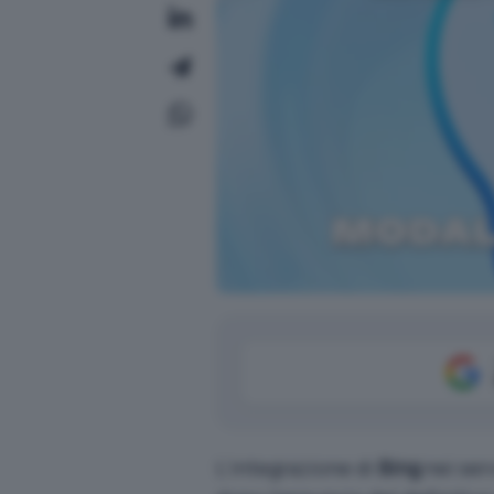
L’integrazione di
Bing
nei serv