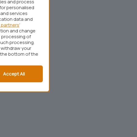
kies and process
for personalised
 and services
cation data and
 partners
’
ation and change
 processing of
such processing.
r withdraw your
 the bottom of the
Accept All