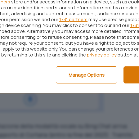
tners
store and/or access information on a device, such as coo
as unique identifiers and standard information sent by a device 
ntent, advertising and content measurement, audience research
your permission we and our
1731 partners
may use precise geolo
ugh device scanning. You may click to consent to our and our
1731
ibed above. Alternatively you may access more detailed inform
fore consenting or to refuse consenting. Please note that some
may not require your consent, but you have a right to object to 
ll apply to this website only. You can change your preferences o
by returning to this site and clicking the
privacy policy
button at
Manage Options
azione della modalità vocale su Bing Chat arriva
supporto di Cortana
(entro la fine del 2023). Tramite