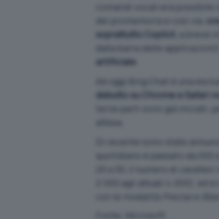
comandi vocali era possibile 
dei promemoria e così via,
ora
soprattutto Copilot
, a breve 
dalla barra delle applicazioni)
artificiale
.
Ad oggi Bing Chat è una escl
debutto su Chrome e Safari no
terze parti sono già iniziati,
attesa.
Di recente sono state annun
quotidiano è passato da 200 a 
20 a 30, il numero di caratt
2.000 agli attuali 4.000), ed 
con le modalità
Preciso
e
Bila
Fonte:
Microsoft