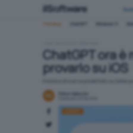
Bus
Trending:
ChatGPT
Windows 11
QN
HOME
APPLICATIVI
BROWSER
ChatGPT ora è m
provarlo su iOS
Il motore di ricerca predefinito su Safar
Felice Galluccio
Pubblicato il 26 feb 2025
ChatGPT