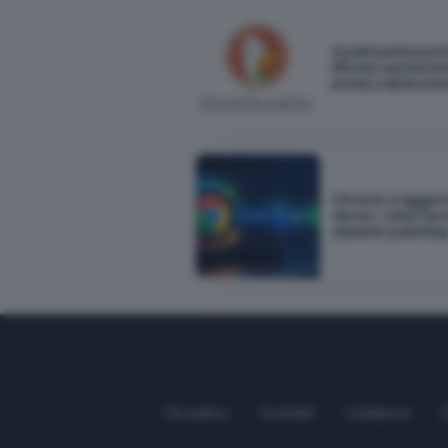
DuckDuckGo port
iPhone una funzio
privacy del brows
Chrome si aggior
riavvio: come funz
dynamic patchin
Chi siamo
Contatti
Collabora