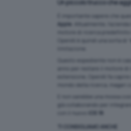
Un piccolo trucco che aggir
È importante sapere che ques
Apple
. Attualmente, l’azien
motore di ricerca predefinito 
OpenAI è quindi una sorta di “
limitazione.
Questo espediente non è cas
anno per restare il motore di 
estensione, OpenAI fa capire 
mondo della ricerca, magari c
E non sarebbe una mossa così
già collaborando per integra
con il nuovo
iOS 18
.
TI CONSIGLIAMO ANCHE