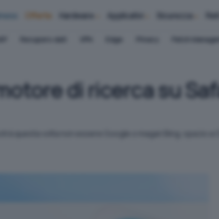
iness
Offerte
Hardware
Applicativi
Sicurezza
Ret
AP
Recupero dati
VPN
Edge
Privacy
Patch Manag
otore di ricerca su Saf
i potrà questa volta non essere Google o magari Bing, spazio a