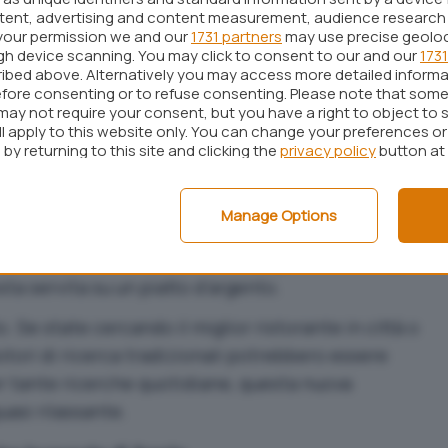
me Google o Bing ad esempio.
ntent, advertising and content measurement, audience research
your permission we and our
1731 partners
may use precise geolo
ugh device scanning. You may click to consent to our and our
1731
 la scelta è vostra
ibed above. Alternatively you may access more detailed inform
fore consenting or to refuse consenting. Please note that some
motore di ricerca classico è un’esperienza
may not require your consent, but you have a right to object to 
ll apply to this website only. You can change your preferences o
ne di link tra cui scegliere. ChatGPT prende la
by returning to this site and clicking the
privacy policy
button at
ito una risposta chiara, contestuale e, se serve,
Manage Options
GPT la scrive subito. Cercate il significato di un
 definizione immediata. Volete sapere che tempo
ta servita su un piatto d’argento.
. Se state cercando il miglior ristorante in città o
otori di ricerca tradizionali potrebbero essere
er tante ricerche quotidiane, questa nuova
uasi rilassante.