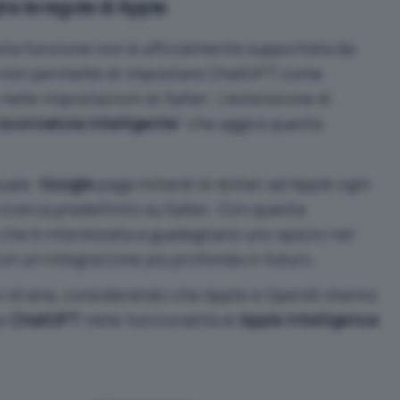
a le regole di Apple
ta funzione non è ufficialmente supportata da
da non permette di impostare ChatGPT come
nelle impostazioni di Safari. L’estensione di
scorciatoia intelligente
” che aggira questa
uale.
Google
paga miliardi di dollari ad Apple ogni
ricerca predefinito su Safari. Con questa
che è interessata a guadagnarsi uno spazio nel
on un’integrazione più profonda in futuro.
 strana, considerando che Apple e OpenAI stanno
re
ChatGPT
nelle funzionalità di
Apple Intelligence