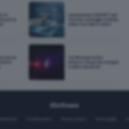
a su
L'estensione ChatGPT per
ne per la
Chrome ora legge schede,
er
video YouTube e testo
na senza
Tor Browser sotto
iona il
attacco: il bug che esegue
g
codice senza clic
Pubblicità
Cookie policy
Privacy policy
Note legali
C