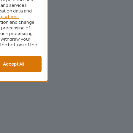
 and services
cation data and
 partners
’
ation and change
 processing of
such processing.
r withdraw your
 the bottom of the
Accept All