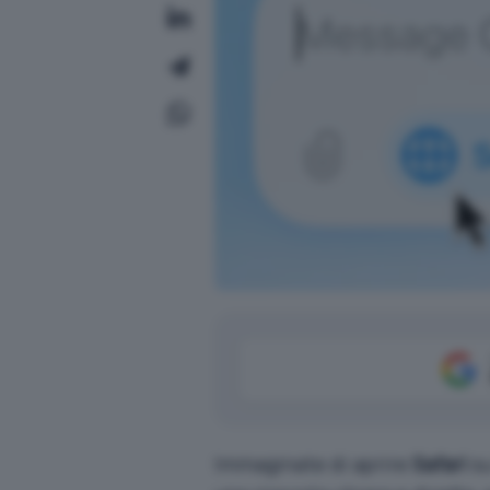
Immaginate di aprire
Safari
s