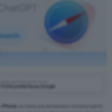
Aggiungi IlSoftware.it come
Fonte preferita su Google
u
iPhone
, scrivere una domanda e ricevere subito