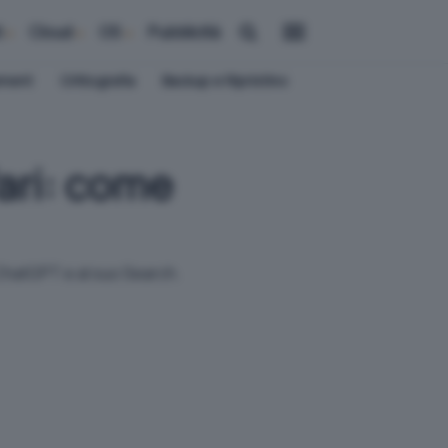
i
Cloud
OS
Pubblicità
ement
Crittografia
Backup e Ripristino
ari: come
 ChatGPT e al suo Search.