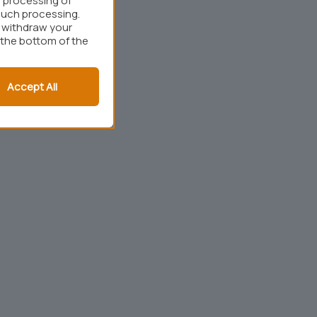
 processing of
such processing.
r withdraw your
 the bottom of the
Accept All