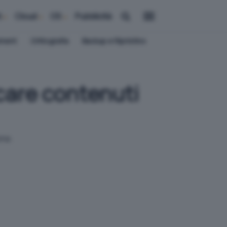
i
Cloud
OS
Pubblicità
ement
Crittografia
Backup e Ripristino
care contenuti
ona.