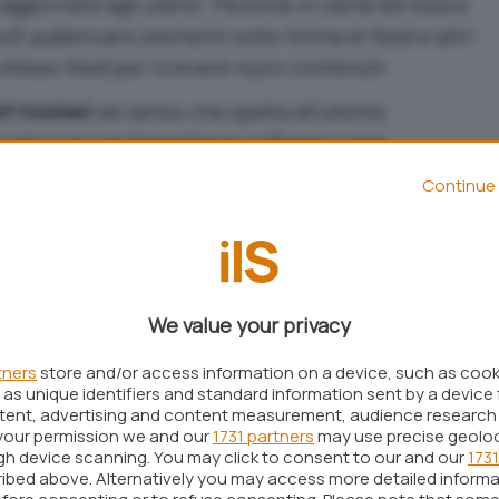
aggiornare agli utenti. Persone in carne ed ossa e
ot
) pubblicano elementi sotto forma di feed e altri
 stesso feed per ricevere nuovi contenuti.
lf-hosted
nel senso che spetta all’utente
del sito e le sue dipendenze software come
 così via. Non c’è alcuna “pappa pronta” come
Continue 
acchetti già pronti e preconfigurati messi a
nitori.
 che questa piattaforma per la gestione di
nagement system
) poggia interamente
We value your privacy
non ha però alcuna relazione con l’azienda)
i e un’ottima versatilità.
tners
store and/or access information on a device, such as coo
as unique identifiers and standard information sent by a device 
ntent, advertising and content measurement, audience research
 di svincolare gli utenti dai vari fornitori e
your permission we and our
1731 partners
may use precise geolo
 pagine Web con le migliori
prestazioni
possibili.
ugh device scanning. You may click to consent to our and our
1731
ibed above. Alternatively you may access more detailed inform
bblicare e distribuire i contenuti tramite un sito