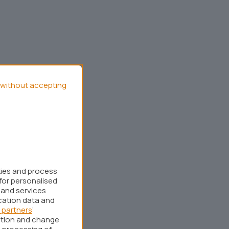
without accepting
kies and process
for personalised
 and services
cation data and
 partners
’
ation and change