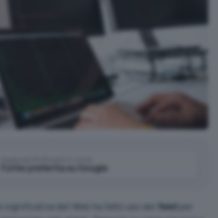
Aggiungi IlSoftware.it come
Fonte preferita su Google
e significativa del Web ha fatto uso dei
feed
per