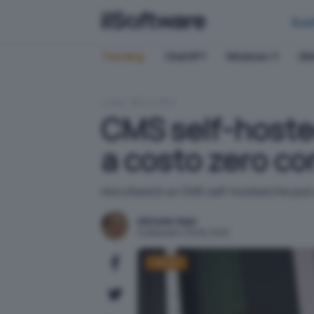
Bus
Trending:
ChatGPT
Windows 11
QN
HOME
SVILUPPO
CMS self-hosted
a costo zero co
microfeed è un CMS self-hosted che può 
Michele Nasi
Pubblicato il 28 dic 2022
Server