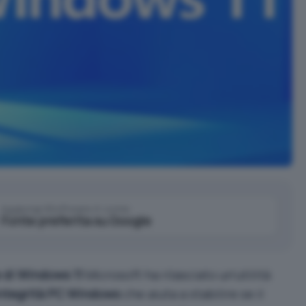
Aggiungi IlSoftware.it come
Fonte preferita su Google
 di Windows 11
Microsoft ha rilasciato un’utilità
integrità PC Windows
che aiuta a
stabilire se il