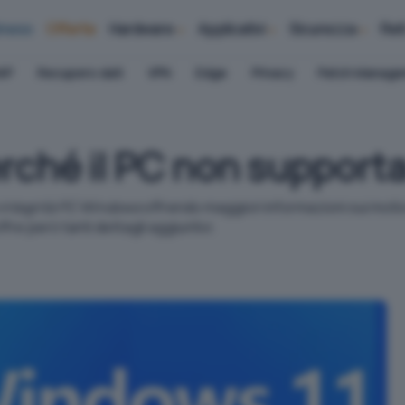
iness
Offerte
Hardware
Applicativi
Sicurezza
Ret
AP
Recupero dati
VPN
Edge
Privacy
Patch Manag
rché il PC non support
 integrità PC Windows
offrendo maggiori informazioni sui motivi
ffre però tanti dettagli aggiuntivi.