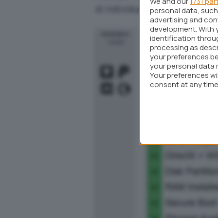
We and our
1731 par
di individuare ciò che rappres
personal data, such 
advertising and co
development. With 
identification thro
processing as descr
your preferences be
your personal data 
Your preferences wi
consent at any time 
webpage.