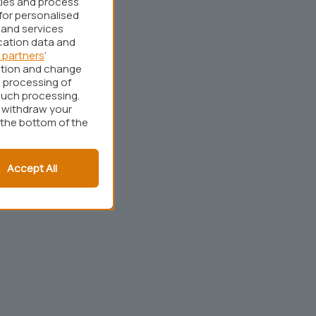
kies and process
for personalised
 and services
cation data and
 partners
’
ation and change
 processing of
such processing.
r withdraw your
 the bottom of the
Accept All