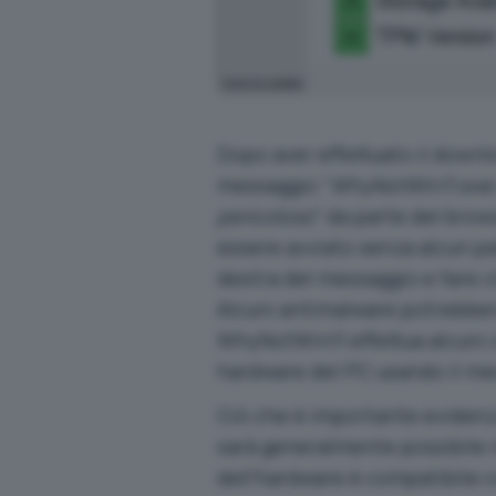
Dopo aver effettuato il downl
messaggio “
WhyNotWin11.exe 
pericoloso
” da parte del bro
essere avviato senza alcun pa
destra del messaggio e fare c
Alcuni antimalware potrebbe
WhyNotWin11 effettua alcuni co
hardware del PC usando il me
Ciò che è importante evidenz
sarà generalmente possibile i
dell’hardware è compatibile c