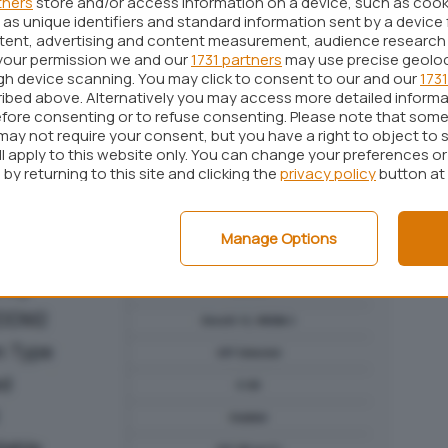
tners
store and/or access information on a device, such as coo
enta un ostacolo per l’installazione di Windows 11.
as unique identifiers and standard information sent by a device 
ntent, advertising and content measurement, audience research
your permission we and our
1731 partners
may use precise geolo
ugh device scanning. You may click to consent to our and our
1731
ibed above. Alternatively you may access more detailed inform
fore consenting or to refuse consenting. Please note that some
may not require your consent, but you have a right to object to 
ll apply to this website only. You can change your preferences o
by returning to this site and clicking the
privacy policy
button at
Manage Options