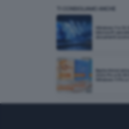
TI CONSIGLIAMO ANCHE
Windows 11 e 32 
Microsoft cancella
documenti scom
Basta rinnovi annu
2024 Pro a 16,99 
Windows 11 Pro a 