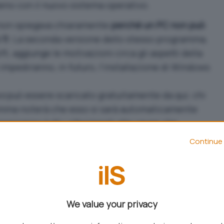
eno con il nuovo sistema operativo
.
à non spiegava chiaramente
perché un PC non può
11
. La seconda versione dello stesso programma,
t, aggiunge le motivazioni circa gli aspetti della
mpediranno, in futuro, l’installazione di Windows
ws
può essere
scaricato gratuitamente da qui
; chi
ramma noterà che esso si sarà automaticamente
ariranno tutti i riferimenti alle cause che
i Windows 11).
Continue 
are l’applicazione opensource
WhyNotWin11
che
ivo molto più dettagliato specificando
perché il
ows 11
.
We value your privacy
enerico come fa l’utilità Microsoft, WhyNotWin11
na serie di informazioni aggiuntive che permettono