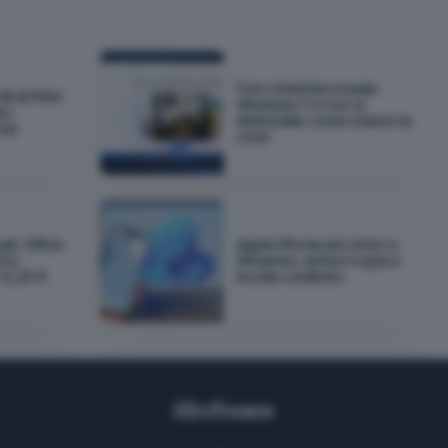
Foto OneDrive invade
GB di RAM:
Windows 11 e non si
 i
disinstalla: come stanno le
odi
cose
ali: Office
Apple iPhone più vicino a
€ e
Windows: arriva il copia e
12,25 €
incolla condiviso