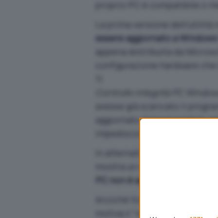
proprio PC è compatibile o m
La prima versione dell’utilit
essere aggiornato a Windows 
appena distribuita da Microsof
configurazione hardware che i
11.
Controllo integrità PC Windo
avesse già scaricato il prog
aggiornato (rieseguendolo app
impediscono l’installazione d
In alternativa è possibile us
mostra un resoconto compless
PC non è aggiornabile a Wind
Anziché fornire un responso g
motiva il “no” ricevuto con u