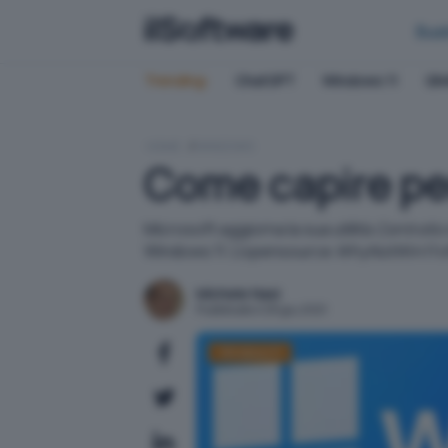
Bus
Trending:
ChatGPT
Windows 11
QN
HOME
WINDOWS
Come capire pe
Microsoft aggiorna la sua utilità
Controllo
Windows 11. L'opensource
WhyNotWin11
o
Michele Nasi
Pubblicato il 28 giu 2021
Windows 11