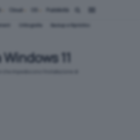
i
Cloud
OS
Pubblicità
ement
Crittografia
Backup e Ripristino
a Windows 11
 che impediscono l'installazione di