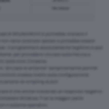
oad di WhyNotWin11 si potrebbe ricevere il
non viene scaricato spesso e potrebbe essere
wser. Il programma è assolutamente legittimo e può
tema: per procedere cliccare sulla freccia a
lic sulla voce
Conserva
.
ro “drizzare le antenne” semplicemente perché
ntrolli a basso livello sulla configurazione
ccanismo di scripting
AutoIt
.
iare è che anche ricevendo un responso negativo
nstallare Windows 11 se la maggior parte
on il sistema operativo.