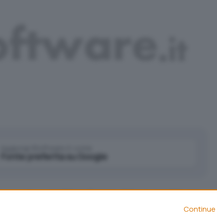
Aggiungi IlSoftware.it come
Fonte preferita su Google
i recente, a
cambiare il nome del suo servizio per
da SkyDrive a OneDrive
(
Murdoch la spunta su
Continue 