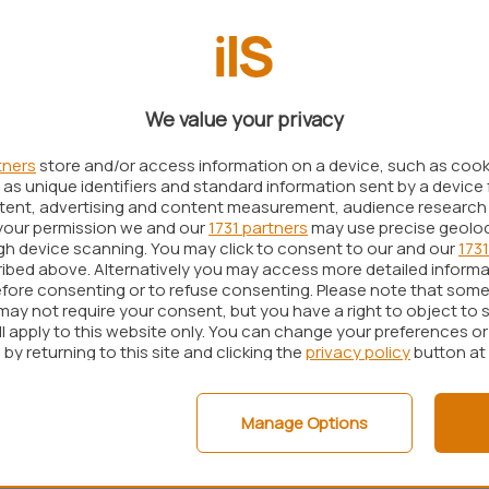
OneDrive
). L’intervento è stato necessario dopo la
ali di “
BSkyB
“, pay-TV inglese che fa parte del
nate australiano Rupert Murdoch.
 a circolare in Rete alcune immagini del nuovo
We value your privacy
reannunciato dagli stessi tecnici di Microsoft,
tners
store and/or access information on a device, such as coo
ità.
as unique identifiers and standard information sent by a device 
rso,
OneDrive dovrebbe permettere la
ntent, advertising and content measurement, audience research
your permission we and our
1731 partners
may use precise geolo
ontenuto di una stessa cartella
. Chi crea una
ugh device scanning. You may click to consent to our and our
1731
io profilo può decidere di nominare dei
ibed above. Alternatively you may access more detailed inform
fore consenting or to refuse consenting. Please note that some
o l’upload, l’eliminazione e la visualizzazione dei
may not require your consent, but you have a right to object to 
ll apply to this website only. You can change your preferences o
by returning to this site and clicking the
privacy policy
button at
i una novità: Dropbox offre da tempo la medesima
 prima del rilascio della versione finale di
Manage Options
re di una funzionalità similare. Con il lancio di
uppo di una stessa cartella era misteriosamente