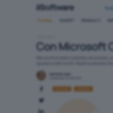
Bus
Trending:
ChatGPT
Windows 11
QN
HOME
RETI
Con Microsoft O
Microsoft è stata costretta, di recente, a 
spunta su Microsoft: SkyDrive diventa On
Michele Nasi
Pubblicato il 10 feb 2014
Microsoft
OneDrive