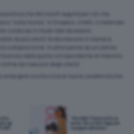
a politica che Microsoft seguirà per ciò che
io “sulla nuvola”. In Dropbox, infatti, il materiale
elle condivise in modo tale da essere
ile da più utenti fa decrescere in maniera
zio a disposizione. In altre parole se un utente
verrà eroso dalla quota corrispondente al massimo
e online da ciascuno degli utenti.
o emergere novità circa le nuove caratteristiche
sotto
TIM eSIM Travel sotto la
ano gli
lente: fino a 300 Giga per
t 365
navigare all'estero