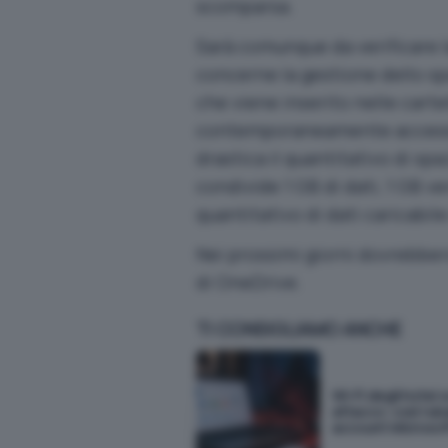
scomparsa.
Sarà comunque da verificare l
concerne la gestione dello spaz
che viene inserito nelle cart
contemporaneamente accessib
drastica il quantitativo di spa
condivide 1 GB di dati, 1 GB 
quantitativo di dati caricabil
Nei prossimi giorni dovrebber
di OneDrive.
TI CONSIGLIAMO ANCHE
Wi-Fi degli hotel 
attacco: così rub
account Microsof