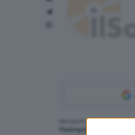
Microsoft è stata costretta, d
l’hosting di file “
in the cloud
” 