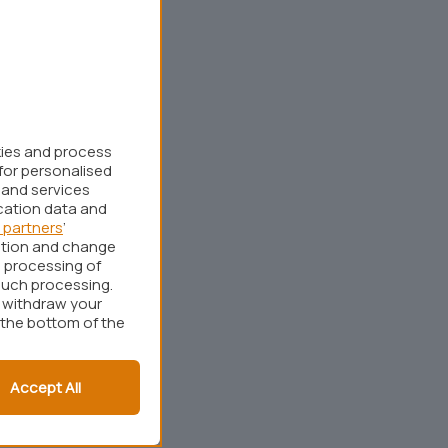
kies and process
for personalised
 and services
cation data and
 partners
’
ation and change
 processing of
such processing.
r withdraw your
 the bottom of the
Accept All