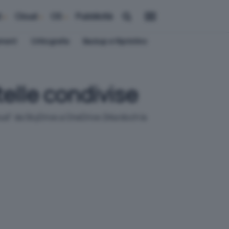
i
Cloud
OS
Pubblicità
ement
Crittografia
Backup e Ripristino
elle condivise
cloud" da SkyDrive a OneDrive (Murdoch la