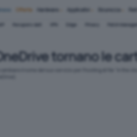
iness
Offerte
Hardware
Applicativi
Sicurezza
Ret
AP
Recupero dati
VPN
Edge
Privacy
Patch Manag
neDrive tornano le cart
cambiare il nome del suo servizio per l'hosting di file "in the 
eDrive).