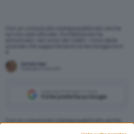
Con un comunicato stampa pubblicato anche
sul sito web ufficiale, DivXNetworks ha
annunciato, nel corso del CeBit, i nomi delle
aziende che supporteranno la tecnologia DivX
6.
Michele Nasi
Pubblicato il 11 mar 2005
Aggiungi IlSoftware.it come
Fonte preferita su Google
Con un comunicato stampa pubblicato anche
sul sito web ufficiale,
DivXNetworks
ha