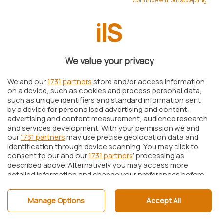
Continue without accepting
annunciato, nel corso del CeBit, i nomi delle
aziende che supporteranno la tecnologia
DivX
6.
DivX è un formato divenuto ormai
enormemente popolare ed ampiamente
We value your privacy
apprezzato in tutto il mondo. Il codec DivX è
We and our
1731 partners
store and/or access information
stato sinora scaricato più di 160 milioni di volte
on a device, such as cookies and process personal data,
such as unique identifiers and standard information sent
e sono stati acquistati più di 20 milioni di
by a device for personalised advertising and content,
dispositivi portatili certificati in grado di
advertising and content measurement, audience research
riprodurre filmati memorizzati in questo
and services development. With your permission we and
our
1731 partners
may use precise geolocation data and
formato.
identification through device scanning. You may click to
Con DivX 6 verrà lanciato il nuovo
DivX Media
consent to our and our
1731 partners
’ processing as
described above. Alternatively you may access more
Format
: un sistema che consentirà di creare
detailed information and change your preferences before
video interattivi, menù introduttivi, capitoli
consenting or to refuse consenting. Please note that
some processing of your personal data may not require
all’interno di un titolo multimediale in formato
Manage Options
Accept All
your consent, but you have a right to object to such
DivX nonché l’inserimento di sottotitoli multipli
processing. Your preferences will apply to this website only.