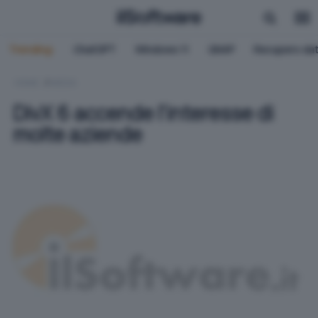
Trending:
ChatGPT
Windows 11
QNAP
Recupero dat
HOME
MEDIA
DivX 6 accende l'interesse di
molte aziende