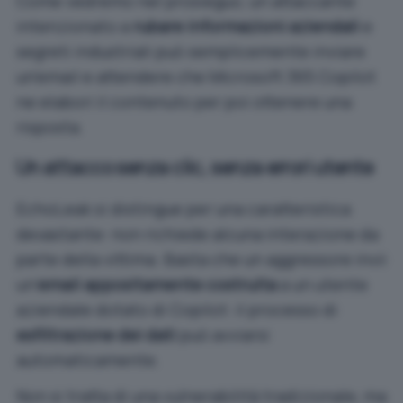
Come vedremo nel prosieguo, un attaccante
intenzionato a
rubare informazioni aziendali
e
segreti industriali può semplicemente inviare
un’email e attendere che Microsoft 365 Copilot
ne elabori il contenuto per poi ottenere una
risposta.
Un attacco senza clic, senza errori utente
EchoLeak si distingue per una caratteristica
devastante: non richiede alcuna interazione da
parte della vittima. Basta che un aggressore invii
un’
email appositamente costruita
a un utente
aziendale dotato di Copilot: il processo di
esfiltrazione dei dati
può avviarsi
automaticamente.
Non si tratta di una vulnerabilità tradizionale, ma