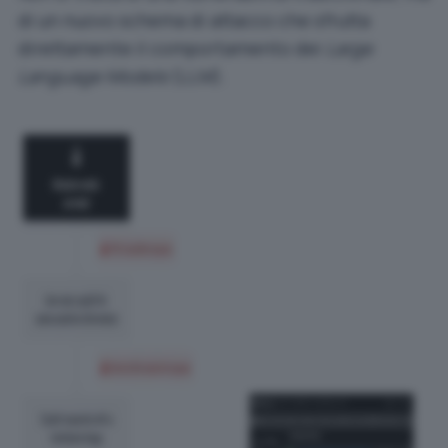
di un nuovo schema di attacco che sfrutta
direttamente il comportamento dei
Large
Language Models
(LLM)
.