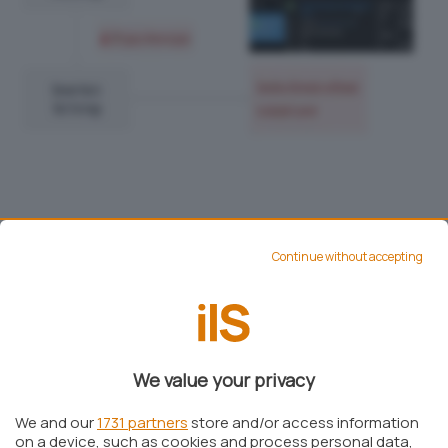
Continue without accepting
Cos’è una LLM Scope Violation?
Aim Labs
ha coniato il termine
LLM Scope
Violation
per descrivere una nuova classe di
vulnerabilità. Essa si verifica quando un input
We value your privacy
proveniente da una fonte non attendibile (ad
esempio un’email esterna) riesce a far sì che
We and our
1731 partners
store and/or access information
on a device, such as cookies and process personal data,