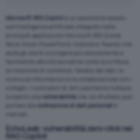
Microsoft 365 Copilot
è un assistente basato
sull’intelligenza artificiale integrato nelle
principali applicazioni Microsoft 365 (come
Word, Excel, PowerPoint, Outlook e Teams) che
aiuta gli utenti a svolgere più velocemente e
facilmente attività lavorative come la scrittura,
la creazione di contenuti, l’analisi dei dati, la
ricerca di informazioni e la collaborazione con i
colleghi. I ricercatori di
Aim Labs
hanno tuttavia
scoperto una
vulnerabilità
che, se sfruttata, può
portare alla
sottrazione di dati personali
e
riservati.
EchoLeak: vulnerabilità zero-click nei
RAG Copilot