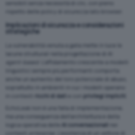
sensibili senza necessità di clic, con pieno
rispetto delle policy di sicurezza lato browser.
Implicazioni di sicurezza e considerazioni
strategiche
La vulnerabilità venuta a galla mette in luce le
lacune strutturali nella progettazione di AI
agent-based
. L’affidamento crescente a modelli
linguistici sempre più performanti comporta
anche un aumento del loro potenziale di abuso,
soprattutto in ambienti in cui i modelli operano
in contesti
ricchi di dati
e con
privilegi impliciti
.
EchoLeak non è una falla di implementazione,
ma una conseguenza dell’architettura e della
logica operativa delle
AI conversazionali
nei
contesti
enterprise
. L’esistenza di un vettore di