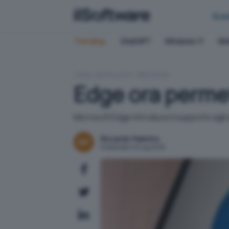
Bus
Trending:
ChatGPT
Windows 11
QN
HOME
APPLICATIVI
BROWSER
Edge ora permet
Microsoft Edge introduce il supporto agli
Riccardo Palermo
Pubblicato il 6 lug 2026