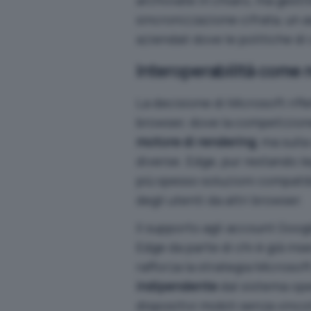
sincronizzazione cifrata, un 
aziendali dove le politiche d
Interoperabilità come 
La decisione di Microsoft rif
browser, dove la competizione
motore di rendering
, ma sulla
diverse. Edge, pur restando le
più spesso soluzioni compatibi
degli utenti da altri browser.
Il supporto agli account Googl
Edge da parte di chi è già ins
rafforza la strategia Microso
indipendente
dal sistema ope
dispositivi mobili senza vinco