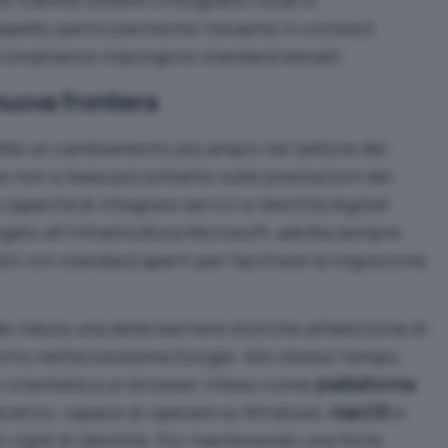
aspetto particolarmente rilevante in contesti
i compliance impongono standard elevati.
nuova frontiera
lette un cambiamento più ampio nel settore dei
 non si basa più soltanto sulle prestazioni del
 capacità di integrare servizi e identità digitali
gato all’infrastruttura Microsoft, adotta sempre
li con standard aperti per facilitare la migrazione
e riduce una delle barriere storiche all’adozione di
erito nell’ecosistema Google. Allo stesso tempo,
ft orientata a un browser inteso come
piattaforma
rativo, capace di operare su Windows,
macOS
e
li rigidi di identità. Pur mantenendo una forte