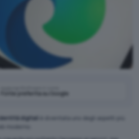
Aggiungi IlSoftware.it come
Fonte preferita su Google
identità digitali
è diventata uno degli aspetti più
web moderno.