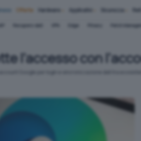
iness
Offerte
Hardware
Applicativi
Sicurezza
Ret
AP
Recupero dati
VPN
Edge
Privacy
Patch Manag
te l’accesso con l'acc
 account Google per login e sincronizzazione dati tra ecosiste