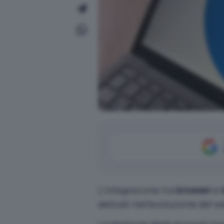
L’integrazione tra
browser
e
delicati nell’evoluzione del 