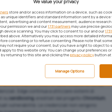
We value your privacy
sigenza concreta: molti utenti utilizzano servizi
tners
store and/or access information on a device, such as coo
alendar
anche su sistemi Windows, e la possibilità
as unique identifiers and standard information sent by a device 
li direttamente nel browser semplifica la gestione
ntent, advertising and content measurement, audience research
your permission we and our
1731 partners
may use precise geolo
duplicare account o configurazioni separate.
ugh device scanning. You may click to consent to our and our
1731
ibed above. Alternatively you may access more detailed inform
namento riguarda la
sincronizzazione cross-
fore consenting or to refuse consenting. Please note that some
may not require your consent, but you have a right to object to 
stema di profilazione che permette di associare
ll apply to this website only. You can change your preferences o
t specifico. L’apertura verso Google non modifica
by returning to this site and clicking the
privacy policy
button at
wser, ma introduce un livello aggiuntivo di
di
autenticazione OAuth
utilizzato da Google,
Manage Options
i sicurezza tra i due provider.
i avviene tramite token di autenticazione, senza
enziali. Edge continua a utilizzare sistemi di
ti su
sandboxing
, ereditati dal progetto
Chromium
,
tuali vulnerabilità. Le credenziali non vengono
e tramite sistemi crittografici locali e