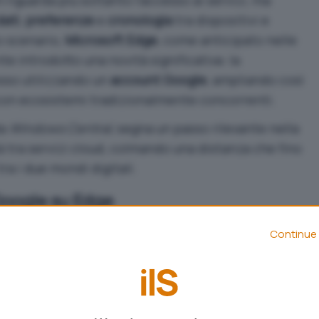
riguarda più soltanto l’accesso ai servizi, ma
dati
,
preferenze
e
cronologia
tra dispositivi e
o scenario,
Microsoft Edge
,
come anticipato nelle
te introdotto una novità significativa: la
cesso utilizzando un
account Google
, ampliando così
 con ecosistemi tradizionalmente concorrenti.
da
Windows Central
, segna un passo rilevante nella
à tra servizi cloud, colmando una distanza che fino
tra i due mondi digitali.
Google su Edge
li utenti possono utilizzare un account Google
Continue 
 e attivare la sincronizzazione di dati come
gia
e
impostazioni
. Questa opzione si affianca
icrosoft
, che rimane il metodo predefinito per la
o Edge.