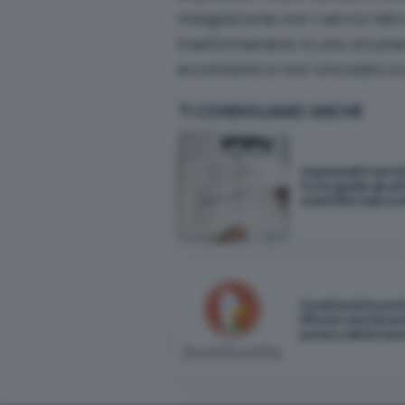
integrazione con i servizi Mic
trasformandosi in uno strumen
ecosistemi e non vincolato a 
TI CONSIGLIAMO ANCHE
Unpaywall il servi
trova gratis gli art
scientifici nascos
DuckDuckGo port
iPhone una funzio
privacy del brows