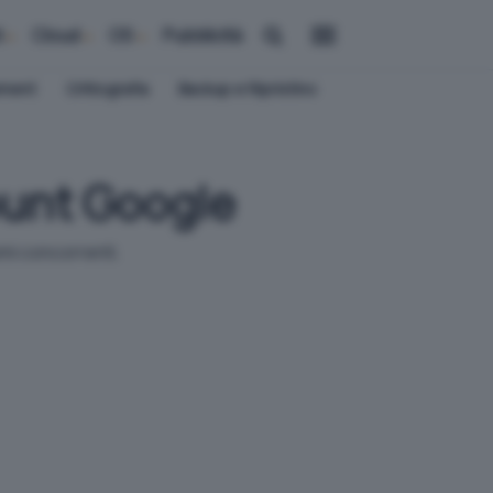
i
Cloud
OS
Pubblicità
ement
Crittografia
Backup e Ripristino
ount Google
mi concorrenti.