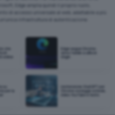
rosoft, Edge amplia quindi il proprio ruolo,
to di accesso universale al web, adattabile a più
un’unica infrastruttura di autenticazione.
zio che
Edge segue Chrome:
icoli
verso l'addio a uBlock
ti online
Origin
a su
L'estensione ChatGPT per
ne per la
Chrome ora legge schede,
er
video YouTube e testo