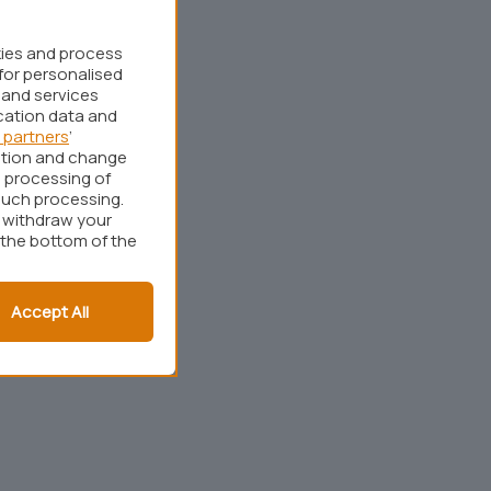
kies and process
for personalised
 and services
cation data and
 partners
’
ation and change
 processing of
such processing.
r withdraw your
 the bottom of the
Accept All