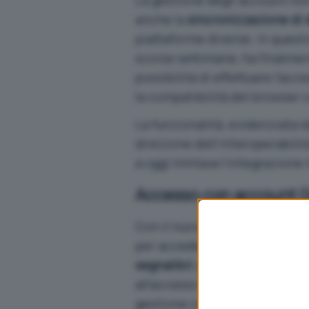
La gestione degli account non 
anche la
sincronizzazione di 
piattaforme diverse. In quest
scorse settimane
, ha finalmen
possibilità di effettuare l’ac
la compatibilità del browser
La funzionalità, evidenziata 
direzione dell’interoperabilit
a oggi limitava l’integrazione 
Accesso con account 
Con il nuovo aggiornamento, g
per accedere a Microsoft Edge
segnalibri
,
password
,
cronolo
all’accesso tramite account
M
gestione completa del profil