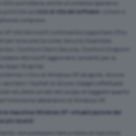
e 2014 purtuttavia, anche un sistema operativo
e politiche sul
ciclo di vita del software
, comuni a
 Redmond compreso.
s XP che Microsoft continuerà a supportare (fino
otti per la sicurezza come
Security Essentials,
tion, Forefront Client Security, Forefront Endpoint
(vedere
Microsoft aggiornerà i prodotti per la
 dopo l’8 aprile
).
conferma il ritiro di Windows XP ad aprile. Ancora
iportato i risultati di alcune indagini effettuate
onali ed utenti privati allo scopo di saggiare quanto
 dell’imminente abbandono di Windows XP.
e le macchine Windows XP: virtualizzazione del
e più recenti
mento, non potessero fare a meno di macchine