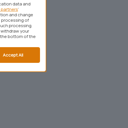
cation data and
 partners
’
ation and change
 processing of
such processing.
r withdraw your
 the bottom of the
Accept All