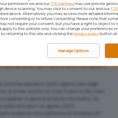
me conseguenza la sottrazione di dati sensibili,
your permission we and our
1731 partners
may use precise geolo
ugh device scanning. You may click to consent to our and our
1731
i importanti ed ingenti perdite economiche
.
ibed above. Alternatively you may access more detailed inform
fore consenting or to refuse consenting. Please note that some
nitensi hanno ad esempio già avvisato gli istituti
may not require your consent, but you have a right to object to 
dati, ad esempio le informazioni relative alle carte
ll apply to this website only. You can change your preferences o
by returning to this site and clicking the
privacy policy
button at
ute alla
presenza di sistemi Windows XP
, le banche saranno chiamate a risponderne in sede
’attenzione è al momento concentrata su decine di
Manage Options
siano state assunte misure similari. L’ufficio del
nque dei poteri per imporre delle linee guida a
n sistema operativo molto apprezzato dagli
imo, è ormai vecchio di circa 12 anni e otto mesi.
ica quando si parla di prodotti informatici (la
stata lanciata il 24 agosto 2001).
pato la data di ritiro definitivo di Windows XP