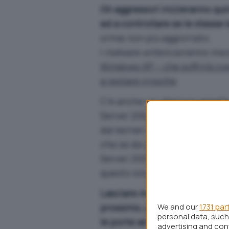
Gli aggressori inizieranno qui
ed a controllare se le stesse
ormai non più aggiornato.
I
malware writers
avranno ins
Windows XP – che soffrirà cos
a restare irrisolte
.
C’è anche un ulteriore aspet
Server 2003, il sistema opera
dal kernel di Windows XP, sarà
che se da un lato Microsoft 
Server 2003, è altamente proba
questo sistema siano egualm
Lasciare macchine Windows XP l
prossimo, almeno senza prend
We and our
1731 par
personal data, such 
le porte ad una vasta schiera d
advertising and co