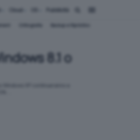
i
Cloud
OS
Pubblicità
ement
Crittografia
Backup e Ripristino
indows 8.1 o
zzano Windows XP continueranno a
% ...