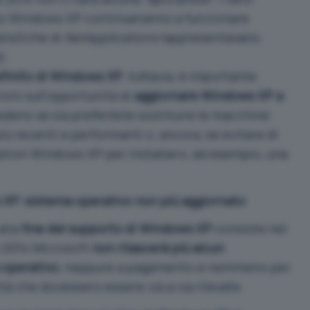
zano Windows XP continueranno a funzionare
tistiche di
NetApplications
rappresentavano
).
definito di Windows XP
, tuttavia, è importante
ioni sull’opportunità di
aggiornare Windows XP a
iedersi se sia preferibile sostituire le macchine
ù recenti e performanti o, ancora, se evitare di
tion Windows XP per installarvi, ad esempio, una
 XP: sistema operativo non più aggiornato
alla
fine del supporto di Windows XP
consiste nel
le 2014 Microsoft
non rilascerà più alcun
 operativo
, neppure a pagamento e nemmeno per
ità che dovessero essere via a via rilevate.