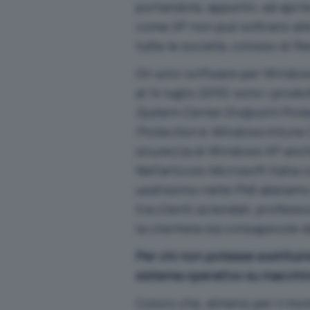
portandola, appunto, ad april
come XP non può sottrarsi all
tutte le società, colosso di
Gli unici software per Window
al 14 luglio 2015) sono i prod
System Center Endpoint Protec
Protection
e
Windows Intune
sicurezza di Windows XP anche
Nell’articolo
Microsoft Italia 
usatissimo nelle PMI
abbiamo r
tra clienti aziendali, professi
la clientela sia consapevole
Per chi non potesse sostituir
sistema operativo su macchin
Coloro che, almeno per il mo