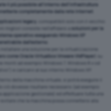
rle il più possibile all’interno dell’infrastruttura
netterle completamente dalla rete Internet
.
pplicazioni legacy
, comopatibili solo con il vecchio
i migliori consiste nell’affidarsi a
soluzioni per la
 sistema operativo eseguendo Windows XP
penetrabile dall’esterno
.
installare una soluzione per la virtualizzazione
ero come Oracle Virtualbox Vmware VMPlayer
) su
he monti ad esempio Windows 7, Windows 8.x od
tivo”) e caricarvi al suo interno Windows XP.
erno della macchina virtuale, si potrà eseguire il
o ciò dovesse risultare necessario (ad esempio
a applicazione gestionale) ed effettuare tutta una
r evitare che la macchina possa connettersi alla