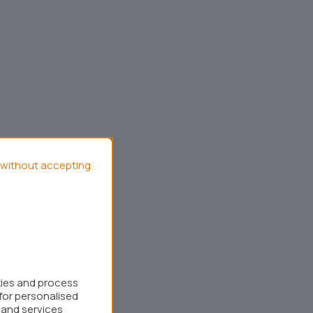
without accepting
kies and process
for personalised
 and services