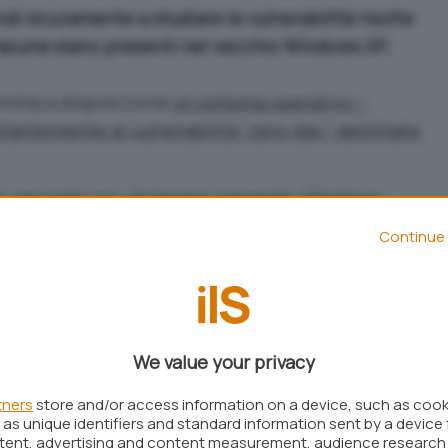
ndi sicuramente a studiare le vulnerabilità risolte
 lacune siano presenti nel vecchio Windows XP
,
omma a disposizione
un sistema operativo –
tantemente di vulnerabilità “zero-day”, destinate
to, secondo noi, da tenere presente: Windows
tivo per macchine server che è stato fatto derivare
Continue 
 supportato fino a metà luglio 2015. Ciò significa
continuerà a rilasciare aggiornamenti per Windows
bile che le vulnerabilità via a via sanate in
ente presenti in Windows XP.
We value your privacy
ibere di collegarsi alla rete, dopo l’8 aprile
ere opportune precauzioni, può significare aprire
tners
store and/or access information on a device, such as coo
as unique identifiers and standard information sent by a device 
i attacchi. Si parla di rischi concreti che in ambito
ntent, advertising and content measurement, audience research