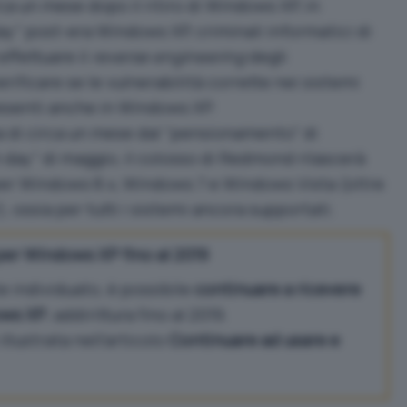
rca un mese dopo il ritiro di Windows XP, in
y” post-era Windows XP, criminali informatici di
effettuare il
reverse engineering
degli
rificare se le vulnerabilità corrette nei sistemi
resenti anche in Windows XP.
a di circa un mese dal “pensionamento” di
 day” di maggio, il colosso di Redmond rilascerà
er Windows 8.x, Windows 7 e Windows Vista (oltre
, ossia per tutti i sistemi ancora supportati.
per Windows XP fino al 2019
 individuato, è possibile
continuare a ricevere
ows XP
, addirittura fino al 2019.
llustrata nell’articolo
Continuare ad usare e