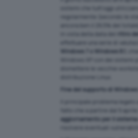
sistemi che tutt’oggi utiliz
regolarmente (secondo le sta
ancora ben il 29,5% del totale
In vista della data del
ritiro 
effettuare una serie di valutaz
Windows 7 o Windows 8.1
, ch
Windows XP con dei sistemi pi
dismettere le vecchie worksta
distribuzione Linux.
Fine del supporto di Windows
Il principale problema legato 
fatto che a partire dal 9 apri
aggiornamento per il sistema
risolvere eventuali vulnerabil