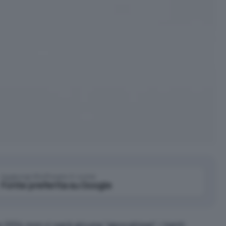
Aggiungi IlSoftware.it come
Fonte preferita su Google
e 2014 non ci sarà alcuna “apocalisse”: i tanti