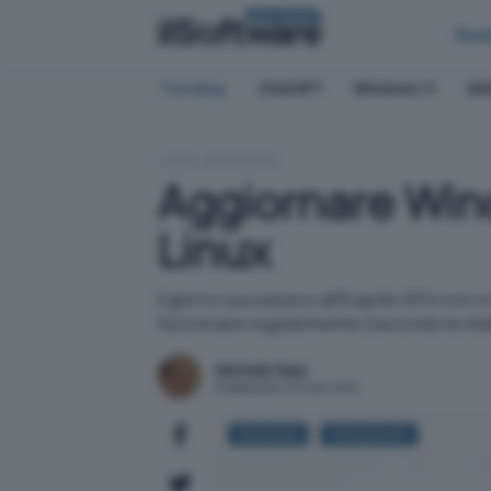
BUSINESS
Bus
Trending:
ChatGPT
Windows 11
QN
HOME
WINDOWS
Aggiornare Win
Linux
Il giorno successivo all'8 aprile 2014 non 
funzionare regolarmente (secondo le stat
Michele Nasi
Pubblicato il 13 mar 2014
Business
Windows XP