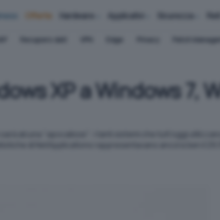
iness
Offerte
Hardware
Applicativi
Sicurezza
Ret
AP
Recupero dati
VPN
Edge
Privacy
Patch Manag
dows XP a Windows 7, W
ci sarà alcuna "apocalisse": i tanti sistemi che tutt'oggi utili
istiche di NetApplications rappresentavano ancora ben il 29,5