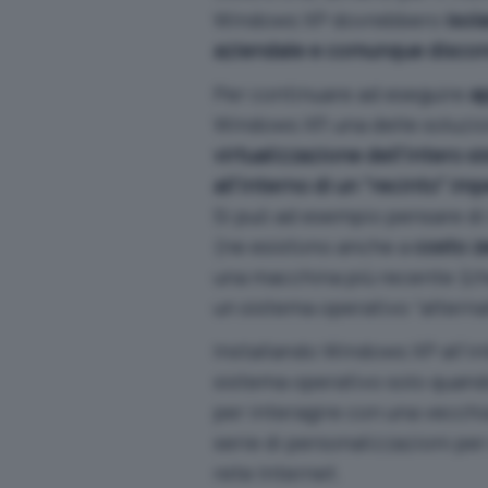
Windows XP dovrebbero
isola
aziendale e comunque discon
Per continuare ad eseguire
a
Windows XP, una delle soluzion
virtualizzazione dell’intero
all’interno di un “recinto” im
Si può ad esempio pensare di 
(ne esistono anche a
costo z
una macchina più recente (c
un sistema operativo “alterna
Installando Windows XP all’int
sistema operativo solo quand
per interagire con una vecchi
serie di personalizzazioni pe
rete Internet.