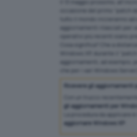
Il 13 maggio prossimo, all’inci
occasione del primo “patch da
tutto il mondo inizieranno ad 
aggiornamenti rilasciati per ve
operativi più recenti siano p
Cosa significa? Che a distanz
Windows XP, durante il “patch
aggiornamenti, ad esempio, p
che per i vari Windows Server)
Ricevere gli aggiornamenti 
Con un trucco recentemente
gli aggiornamenti per Wind
La procedura da applicare è i
aggiornare Windows XP
.