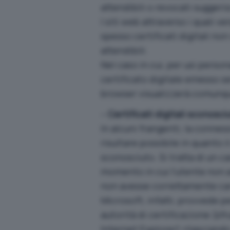
attendibili o revocati suggeri
I siti web attraverso i quali v
spesso certificati digitali non
attendibili.
Nel caso in cui, per usi person
certificato digitale emesso se
browser visualizzerà comunque
–
Certificati digitali sconosci
In alcuni frangenti, la conne
risultare possibile in quanto 
sconosciuto. Si tratta di un c
momento in cui l’utente non a
non avesse correttamente car
Microsoft, infatti, provvede 
autorità di certificazione (sf
Internet Explorer) rilasciand