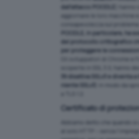
dall’attacco POODLE
) hanno c
aggiornare le loro macchine e
consapevolezza sul problema
POODLE, in particolare, ha s
del protocollo crittografico ch
per proteggere le connessio
Gli sviluppatori di Chrome e F
scoperte in SSL 3.0, hanno dec
39 disattiva SSLv3 e diventa a
niente SSLv3
) in modo da spr
a TLS 1.2.
Certificato di protezio
Abbiamo detto che quando si 
al solo HTTP – senza l’impiego