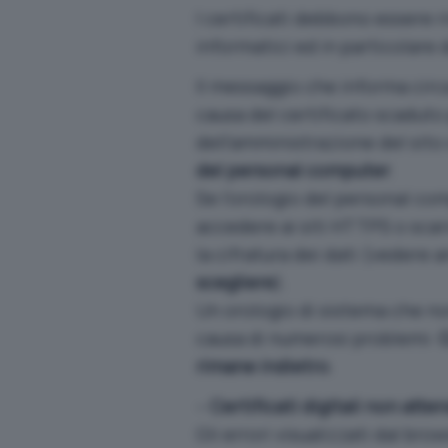
I certificati debbono essere r
informatici ed in particolare 
Il messaggio che informa circ
causa del certificato scaduto
dell’amministrazione del sito
del personal computer
.
Se l’orologio del personal co
accedere ai siti HTTPS o scari
la cifratura dei dati (vedere
scegliere
).
Un orologio di sistema che no
causa di numerosi problemi:
C
rimane indietro
.
–
Certificati digitali non atten
Gli errori visualizzati dal br