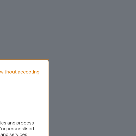
without accepting
kies and process
for personalised
 and services