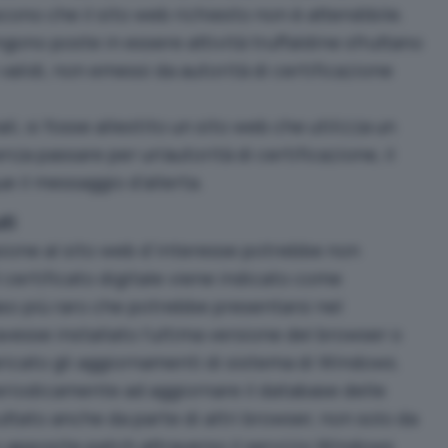
scono che il sito web richiesto non è attendibile.
engono poste in essere attività truffaldine sfruttano
 validi, non emessi da autorità di certificazione
ali, si fosse allestito un sito web che utilizza un
nza passare per un’autorità di certificazione, il
 il messaggio d’allerta.
uti
ssione al sito web d’interesse potrebbe non
il certificato digitale viene indicato come
aso più raro che potrebbe presentarsi nel
vesse installato l’ultima versione del browser o
icato gli aggiornamenti di sistema di Windows.
periodicamente ad aggiornare il database delle
ruttato anche da parte di altri browser, non solo da
o apposite patch attraverso il servizio Windows