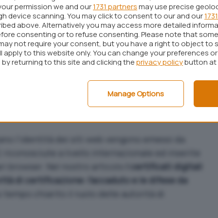
your permission we and our
1731 partners
may use precise geolo
ugh device scanning. You may click to consent to our and our
1731
ibed above. Alternatively you may access more detailed inform
ali SSL gratuiti: a cosa servono e come ottenerne
fore consenting or to refuse consenting. Please note that some
may not require your consent, but you have a right to object to 
esso in evidenza le
differenze tra le varie
ll apply to this website only. You can change your preferences o
.
by returning to this site and clicking the
privacy policy
button at
i protezione del sito web
esposti dal browser
si problemi. Il consiglio è quello di fare clic sul
Manage Options
ere ai dettagli tecnici dell’errore.
stano l’identità dei siti web vengono emessi da
) riconosciute a livello internazionale ed inserite
ri browser. Nel nostro articolo
I certificati digitali
rità di certificazione: l’accaduto e le difese da
tempo chiarito il ruolo delle autorità di