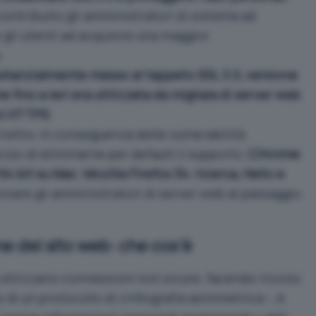
ontribuito gli amministratori di sistema ad
 gli utenti ad acquisire una maggior
.
ostanzialmente messo al tappeto SSL 3.0, versione
e fino a ieri era utilizzata da migliaia di server web
ni HTTPS
.
irefox, in conseguenza delle vulnerabilità
iso di eliminarne per default il supporto (
Chrome
 64 bit su Mac
;
Mozilla Firefox 34: ricerca, Hello e
onare gli amministratori di server web al passaggio
ne del sito web: che cos’è
utilizzano connessioni non sicure, facendo ricorso
 di un protocollo di crittografia asimmetrica -, è