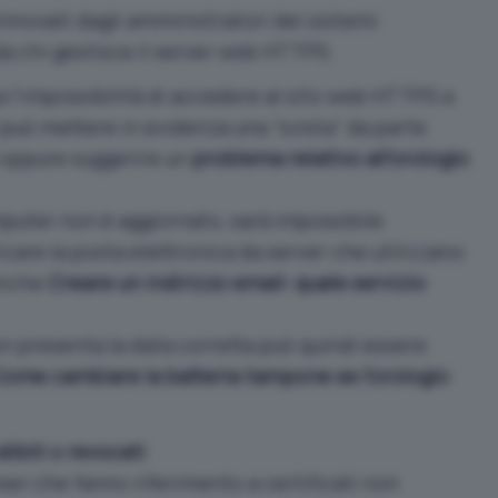
innovati dagli amministratori dei sistemi
da chi gestisce il server web HTTPS.
a l’impossibilità di accedere al sito web HTTPS a
 può mettere in evidenza una “svista” da parte
 oppure suggerire un
problema relativo all’orologio
mputer non è aggiornato, sarà impossibile
care la posta elettronica da server che utilizzano
 anche
Creare un indirizzo email: quale servizio
n presenta la data corretta può quindi essere
ome cambiare la batteria tampone se l’orologio
dibili o revocati
owser che fanno riferimento a certificati non