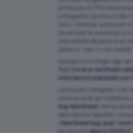
protocollo HTTPS che prevede
crittografico (protocolli SSL/T
Con il “normale” protocollo HT
server web (e viceversa) in c
intercettate da parte di un ma
(attacco “
man-in-the-middle
”
Quando ci si collega, oggi, ad
TLS 1.2 e di un certificato val
informazioni scambiate con il
I protocolli crittografici che
continui studi per metterne a 
bug Heartbleed
, riferito ad 
della libreria OpenSSL, comun
(
Heartbleed bug, quali i rischi
più recente
attacco POODLE