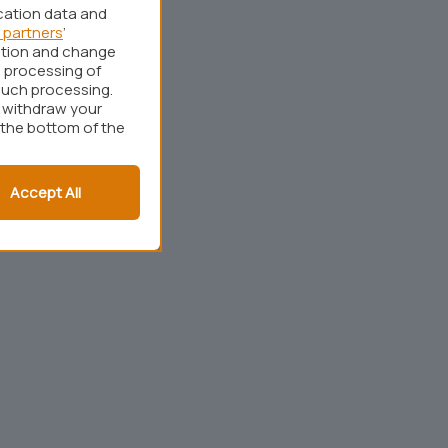
cation data and
 partners
’
ation and change
 processing of
such processing.
r withdraw your
 the bottom of the
Accept All