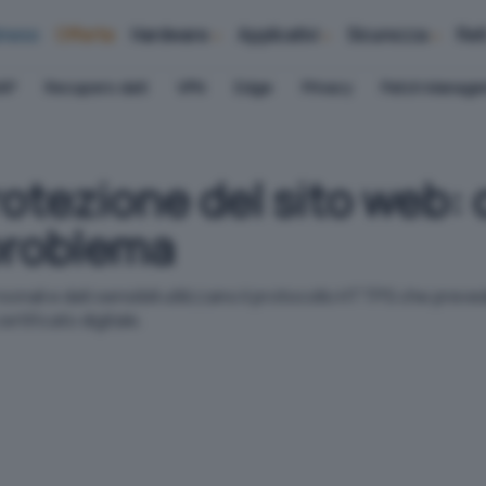
iness
Offerte
Hardware
Applicativi
Sicurezza
Ret
AP
Recupero dati
VPN
Edge
Privacy
Patch Manag
rotezione del sito web: 
problema
sonali e dati sensibili utilizzano il protocollo HTTPS che prev
ertificato digitale.