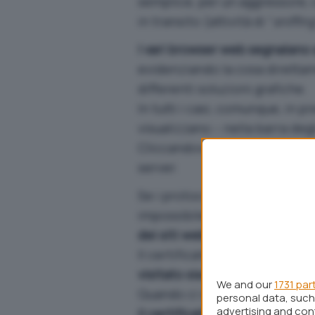
semplice, per un aggressore, 
in transito (attività di “
sniffin
I vari browser web segnalano
evidenziando la cosa direttame
differenti soluzioni grafiche.
In tutti i casi, comunque, in
visualizzano – nella barra degl
Cliccandovi sopra, si può acce
server.
Se i protocolli SSL/TLS venego
impossibile la lettura da part
dei siti web consente di attest
Il certificato digitale perme
visitato sia effettivamente qu
We and our
1731 par
Quando ci si connette ad un s
personal data, such 
advertising and co
il certificato digitale sia val