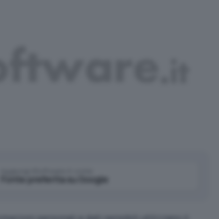
Aggiungi IlSoftware.it come
Fonte preferita su Google
mazioni personali e dati sensibili utilizzano il