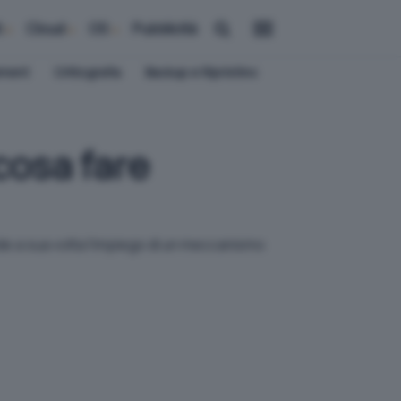
i
Cloud
OS
Pubblicità
ement
Crittografia
Backup e Ripristino
cosa fare
ede a sua volta l'impiego di un meccanismo