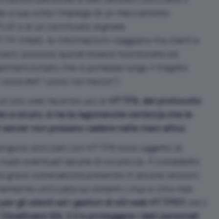
 a sua volta l’impiego di un meccanismo
LS) e di un certificato digitale.
TP, infatti, le informazioni viaggiano tra client e
hiaro; possono quindi essere monitorate ed
lintenzionato che si ponesse lungo il tragitto
 ossia dell'”
uomo nel mezzo
“).
 un sito web facente uso di
HTTPS, del protocollo
ido e sicuro, si ha la ragionevole certezza che le
 server non possano cadere nelle mani altrui
.
 vengono utilizzati con HTTPS sono oggetto di
nudo eventuali lacune di sicurezza. Il cosiddetto
una grave vulnerabilità presente in alcune versioni
emente utilizzata sui sistemi Linux e Unix-like
 per gli utenti ed i gestori di siti web HTTPS?
) ed il
(
Disattivare SSL 3.0 e proteggere i dati personali