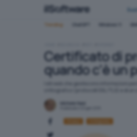
Bus
Trending:
ChatGPT
Windows 11
QN
HOME
SICUREZZA
RETI
INTERNET
Certificato di p
quando c'è un 
I siti web che gestiscono informazioni per
crittografico (protocolli SSL/TLS) e di un c
Michele Nasi
Pubblicato il 20 gen 2015
Privacy
Crittografia