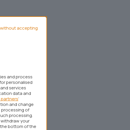
without accepting
kies and process
for personalised
 and services
cation data and
 partners
’
ation and change
 processing of
such processing.
r withdraw your
 the bottom of the