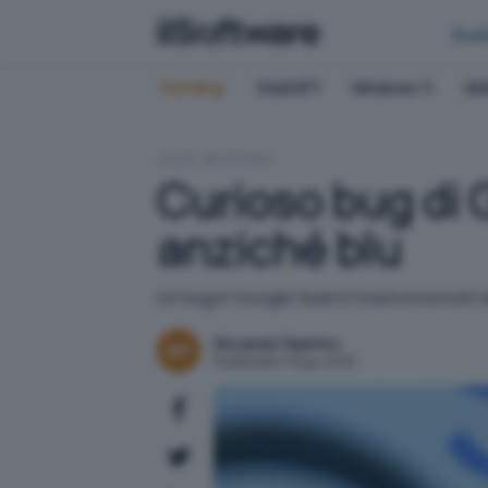
Bus
Trending:
ChatGPT
Windows 11
QN
HOME
INTERNET
Curioso bug di Go
anziché blu
Un bug in Google Search trasforma tutti i l
Riccardo Palermo
Pubblicato il 18 giu 2025