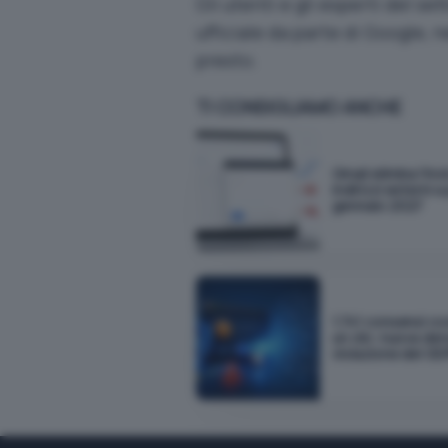
Gli utenti e gli esperti del 
ufficiale da parte di Google, 
presto.
TI CONSIGLIAMO ANCHE
Gmail elimina l'inv
indirizzi esterni a
gennaio 2027
1.741 consensi co
un clic: nuova de
violazione del G