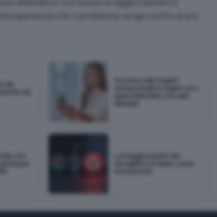
settore attendono con ansia un aggiornamento
nella speranza che il problema venga risolto al più
Accesso alle lunghe
io da
aeroportuali in regalo con i
 partire da
piani eSIM Saily con dati
illimitati
okie con
La maggior parte dei
nuncia per
Googlebot è falsa: come
DPR
riconoscerli