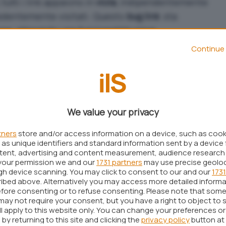
, tutti i link appaiono in
viola
, indipendentemente
cedentemente visitati. Questo
bug link
sta
e, alterando una funzionalità visiva
one online.
Continue 
cialmente da
Google
, non sembra risolversi
ivi di
pulizia della cache
,
eliminazione dei cookie
. La consueta distinzione cromatica, che prevede
e viola per quelli già cliccati, risulta di fatto
We value your privacy
tners
store and/or access information on a device, such as coo
ma con i risultati ricerca risiede nella sua
as unique identifiers and standard information sent by a device 
ntent, advertising and content measurement, audience research
 browser e configurazioni differenti,
your permission we and our
1731 partners
may use precise geolo
enti connessi al proprio
account Google
sia in
ugh device scanning. You may click to consent to our and our
1731
ibed above. Alternatively you may access more detailed inform
nima
. Numerosi utenti su piattaforme come
Reddit
fore consenting or to refuse consenting. Please note that some
mili, evidenziando come i link alterati non
may not require your consent, but you have a right to object to 
ll apply to this website only. You can change your preferences o
 impostazioni.
by returning to this site and clicking the
privacy policy
button at