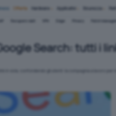
iness
Offerte
Hardware
Applicativi
Sicurezza
Ret
AP
Recupero dati
VPN
Edge
Privacy
Patch Manag
ogle Search: tutti i link
ink in viola, confondendo gli utenti: la compagnia a lavoro per r