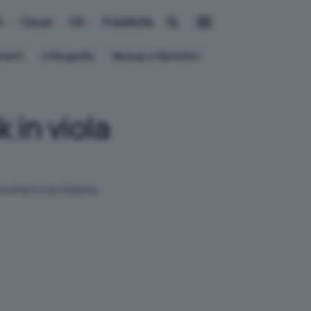
i
Cloud
OS
Pubblicità
ement
Crittografia
Backup e Ripristino
 in viola
isolvere il problema.