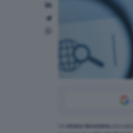
Un
strano fenomeno
sta cattu