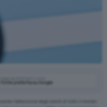
Aggiungi IlSoftware.it come
Fonte preferita su Google
rando l’attenzione degli utenti di tutto il mondo: