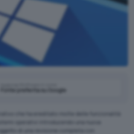
Aggiungi IlSoftware.it come
Fonte preferita su Google
ativo che ha ereditato molte delle funzionalità
istemi operativi introducendo una nuova
oggetto di una revisione completa con