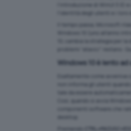
l’introduzione di
WinUI 3.0
) e
l’identità degli utenti e i lor
Il tempo passa, Microsoft ril
Windows 10 (uno all’anno int
10, cambia la strategia per la
problemi “atavici” restano. Qua
Windows 10 è lento ad 
Esattamente come avveniva c
non informa gli utenti quando 
tale da essere automaticamen
Così, quando si avvia Windows
componenti software che rall
desktop.
Premendo
CTRL+MAIUSC+ES