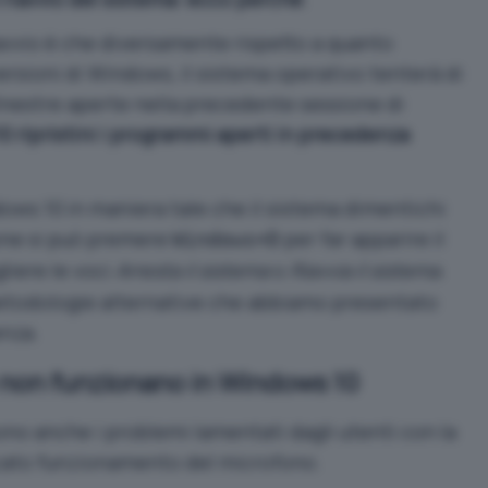
avvio è che diversamente rispetto a quanto
rsioni di Windows, il sistema operativo tenterà di
 finestre aperte nella precedente sessione di
 ripristini i programmi aperti in precedenza
dows 10 in maniera tale che il sistema dimentichi
one si può premere
per far apparire il
Windows+D
liere le voci
Arresta il sistema
o
Riavvia il sistema
.
todologie alternative che abbiamo presentato
enza.
 non funzionano in Windows 10
ono anche i problemi lamentati dagli utenti con la
cato funzionamento del microfono.