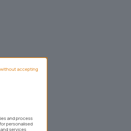
without accepting
kies and process
for personalised
 and services