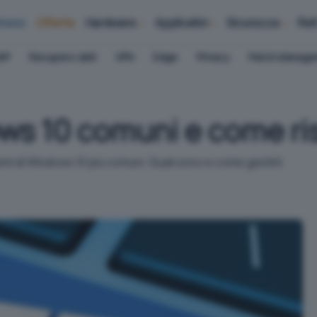
iness
Offerte
Hardware
Applicativi
Sicurezza
Ret
AP
Recupero dati
VPN
Edge
Privacy
Patch Manag
s 10 comuni e come ris
emi di Windows 10 più comuni. Quali sono e come gestirli.