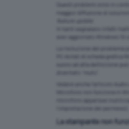
Questi problemi sono in conti
maggior diffusione di soluzion
feature update
.
In tanti segnalano infatti ma
aver aggiornato Windows 10 co
La risoluzione del problema pa
PC dotati di scheda grafica N
suono ad alta definizione può 
diventato “muto”.
Vedere anche l’articolo
Audio
Microfono non funziona in Wi
microfono apparisse inutilizz
l’impostazione dei permessi)
La stampante non funz