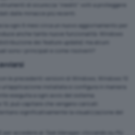
 strumenti di sicurezza “inediti” volti a proteggere
o dati dalle minacce più recenti.
ascia ogni 6 mesi circa un nuovo aggiornamento per
roduce anche tante nuove funzionalità:
Windows
 distribuzione dei feature update
) ma alcuni
li sono i principali e come risolverli?
avviarsi
on le precedenti versioni di Windows, Windows 10
un’applicazione installata si configura in maniera
te eseguita a ogni avvio del sistema.
 10, può capitare che vengano caricati
entano significativamente la visualizzazione del
per accedere al
Task Manager
, cliccando su
Più
C