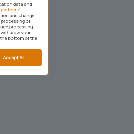
cation data and
 partners
’
ation and change
 processing of
such processing.
r withdraw your
 the bottom of the
Accept All