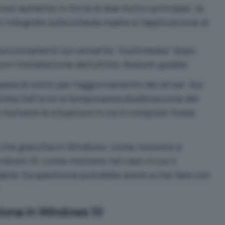
nuo aumento in forza di due motivi principali: la
i integrate sulla scheda madre e l’applicazione di
lfunzionamenti sul versante “multimedia” dopo
n l’installazione dell’ultimo
feature update
.
ssa di solito per l’aggiornamento dei driver. Sui
Vidia GeForce la temporanea disattivazione del
risolvere le situazioni in cui il computer fosse
 che gracchia in Windows: come risolvere
e
ndows 10: come risolvere
nel caso in cui il
abile (la questione potrebbe avere a che fare con
.
iona in Windows 10