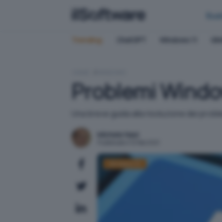
Bus
Trending:
ChatGPT
Windows 11
QN
HOME
WINDOWS
Problemi Window
Una breve guida alla risoluzione dei probl
Michele Nasi
Pubblicato il 12 feb 2021
Windows 10