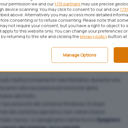
your permission we and our
1731 partners
may use precise geolo
sistema operativo è di solito dovuta proprio alla
ugh device scanning. You may click to consent to our and our
1731
e servizi di terze parti in esecuzione automatica:
ibed above. Alternatively you may access more detailed inform
fore consenting or to refuse consenting. Please note that some
sa serve e quando è utile
.
may not require your consent, but you have a right to object to 
ll apply to this website only. You can change your preferences o
pido di Windows 10
by returning to this site and clicking the
privacy policy
button at
, Windows 10 attiva per default la funzione
Avvio
Manage Options
o del kernel su disco e al successivo avvio della
amente ripristinato con l’obiettivo di ridurre i
uali malfunzionamenti manifestatisi durante una
nteranno alla successiva accensione della
tasse abilitato.
r l’accensione del sistema Windows 10 dopo
ernel del sistema operativo non viene invece
rmale riavvio: lo spieghiamo nell’articolo
Spegnere
riavvio del sistema: ecco perché
.