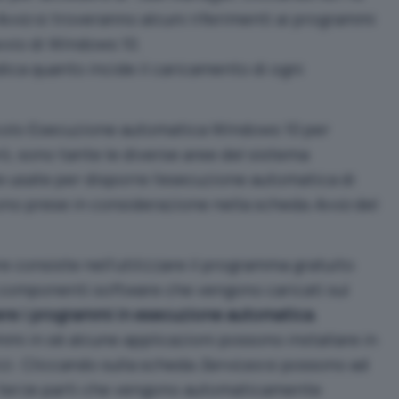
Avvio
si troveranno alcuni riferimenti ai programmi
vvio di Windows 10.
dica quanto incide il caricamento di ogni
colo
Esecuzione automatica Windows 10 per
rò, sono tante le diverse aree del sistema
 usate per disporre l’esecuzione automatica di
sono prese in considerazione nella scheda
Avvio
del
e consiste nell’utilizzare il programma gratuito
i componenti software che vengono caricati sul
e i programmi in esecuzione automatica
.
mi in sé alcune applicazioni possono installare in
izi. Cliccando sulla scheda
Services
si possono ad
i terze parti che vengono automaticamente