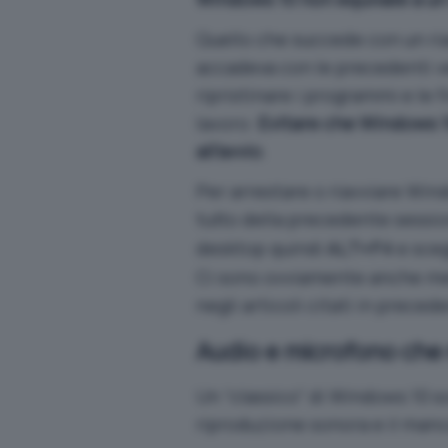
Quello che succede con un ri
accadeva con le precedenti ve
ripristinare i programmi e le
lavoro:
Evitare che Windows 10
all’avvio
.
Per arrestare o riavviare Win
tutto della precedente sessi
desktop quindi
e sceg
ALT+F4
Ci sono ovviamente anche me
negli articoli citati in preced
Audio e microfono che
Un “classico” di Windows 10 s
riproduzione sonora e il man