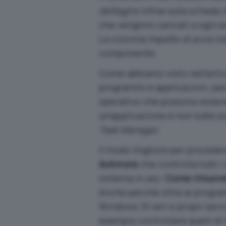
dettagli
e infine sulla scheda
che vengono caricati a ogni a
La colonna
Impatto di avvio
in
componente.
Come abbiamo visto nell’arti
programmi e applicazioni
, pe
operativo che possono essere
un’applicazione e non tutte 
Task Manager
.
Il modo migliore per proceder
Autoruns
che controlla tutti 
sistema in uso:
Come rimuover
Anche perché oltre ai program
Windows 10 veri e propri serv
esempio controllare quelli d