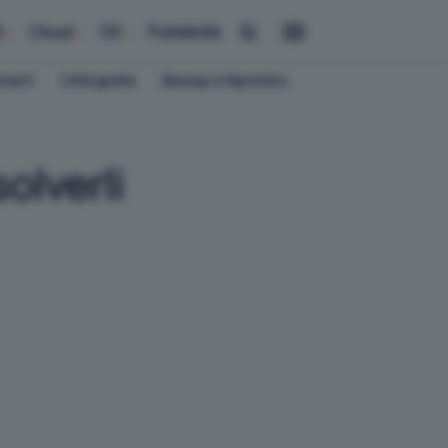
i
Cloud
OS
Pubblicità
ement
Crittografia
Backup e Ripristino
olverli