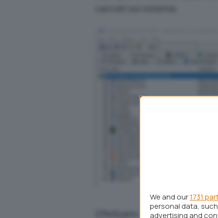
caricati sul sistema.
We and our
1731 par
personal data, such 
Effettuare un avvio pulito con
advertising and co