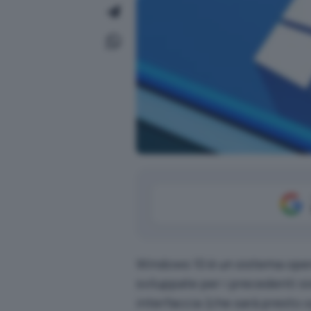
Windows 10 è un sistema oper
sviluppate per i precedenti s
interfaccia (che sarà presto 