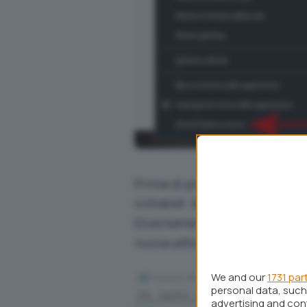
Prima di procedere suggeriam
comandi: digitando
explore
Diversamente si dovrà prem
nuova attività
e digitare
expl
We and our
1731 par
personal data, such 
advertising and co