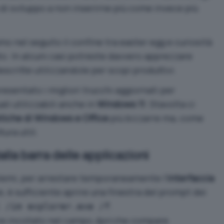
 di sviluppo a non inserirne più come invece più
 nel seguito il confine tra easter egg e curiosità
o. In alcuni casi potreste davvero apprezzare
escritte utilizzandole per scopi produttivi.
presentato i
migliori trucchi aggiornati per
ali utilizzabili anche in
Windows 11
. Stavolta ci
stiche di Windows e Office
più bizzarre ma, come
tura utili.
lla barra delle applicazioni
lemi, per arrestare temporaneamente l’
interfaccia
e
, è sufficiente aprire una finestra del prompt dei
.
 /im explorer.exe /f
e incollato nel campo
Apri
che compare