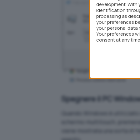
development. With 
identification thro
processing as descr
your preferences be
your personal data 
Your preferences wi
consent at any time 
webpage.
Spegnere il PC Windows
Quando Windows è utilizzato
schermo multitouch, premend
viene mostrata una sorta di te
spento.