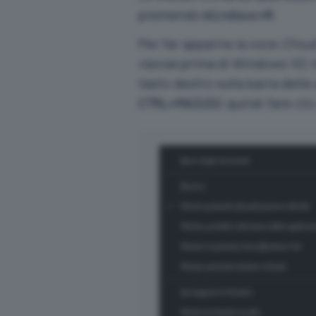
premendo
.
Windows+R
Per far apparire la voce
Chiudi
risorse
prima di Windows 10) n
tasto destro sulla barra delle
quindi fare clic
CTRL+MAIUSC