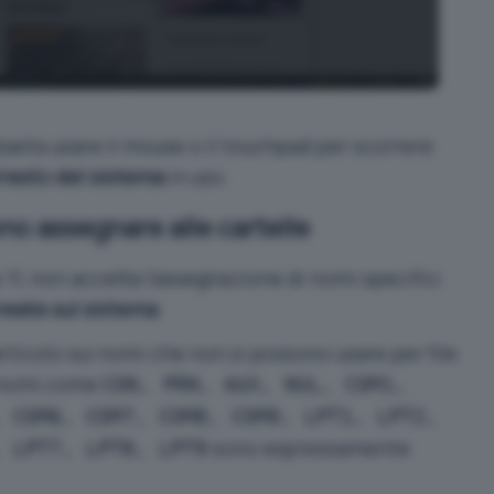
asta usare il mouse o il touchpad per scorrere
rresto del sistema
in uso.
no assegnare alle cartelle
, non accetta l’assegnazione di nomi specifici
reate sul sistema
.
rticolo sui
nomi che non si possono usare per file
 nomi come
CON, PRN, AUX, NUL, COM1,
, COM6, COM7, COM8, COM9, LPT1, LPT2,
sono espressamente
, LPT7, LPT8, LPT9