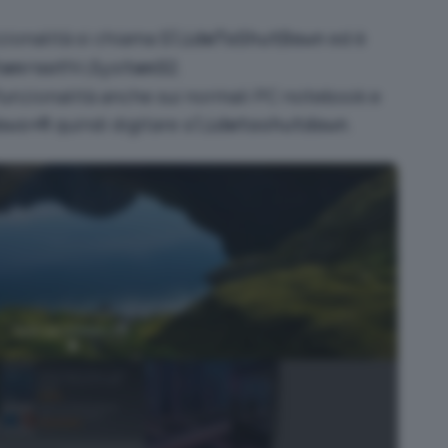
nzionalità si chiama
ed è
SlideToShutDown
.
temroot%\System32
funzionalità anche sui normali PC notebook e
quindi digitare
.
ows+R
slidetoshutdown