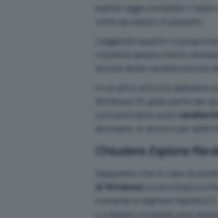
easter eggs invitando il team
volte accaduto in passato.
Leggendo quanto vi proponiamo
risulterà spesso molto sfumat
alcune delle caratteristiche d
In un altro articolo abbiamo 
Windows 10
, gran parte dei qu
concentriamo sulle
caratteri
dicevano, in alcuni casi addirit
Chiudere
Esplora file
da
Sappiamo che in caso di prob
di Windows
ovvero
Esplora fil
comandi e digitare
taskkill
Lo stesso comando può esser