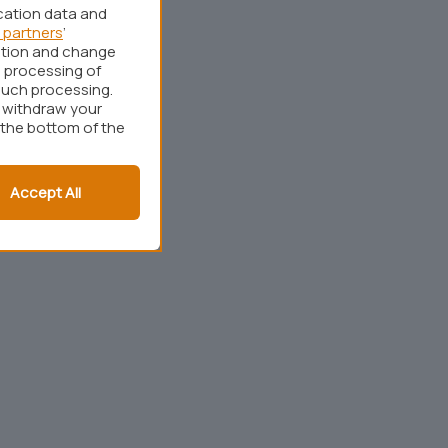
cation data and
 partners
’
ation and change
 processing of
such processing.
r withdraw your
 the bottom of the
Accept All