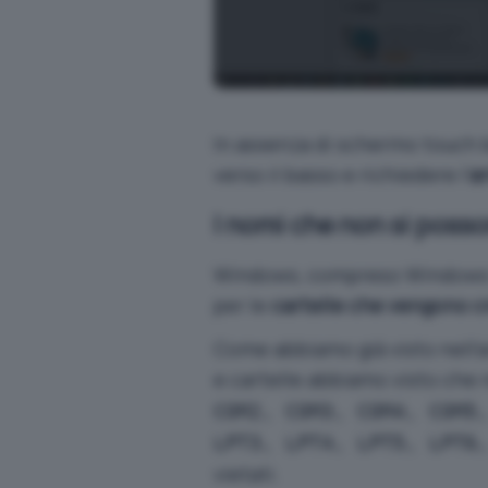
In assenza di schermo touch b
verso il basso e richiedere l’
a
I nomi che non si posso
Windows, compreso Windows 11
per le
cartelle che vengono c
Come abbiamo già visto nell’a
e cartelle
abbiamo visto che
COM2, COM3, COM4, COM5
LPT3, LPT4, LPT5, LPT6
vietati.