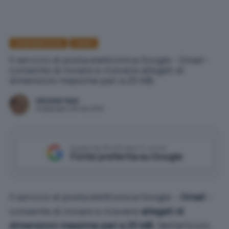
Posta elettronica
GMail
Il servizio di posta elettronica Google - Gmail -
consente di inviare e ricevere allegati di
dimensioni massime pari a 25 MB.
Michele Nasi
Pubblicato il 28 nov 2012
Aggiungi IlSoftware.it come
Fonte preferita su Google
Il servizio di posta elettronica Google –
Gmail
–
consente di inviare e ricevere
allegati di
dimensioni massime pari a 25 MB
. Nell’articolo