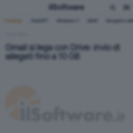
Trending:
ChatGPT
Windows 11
QNAP
Recupero dat
HOME
RETI
Gmail si lega con Drive: invio di
allegati fino a 10 GB