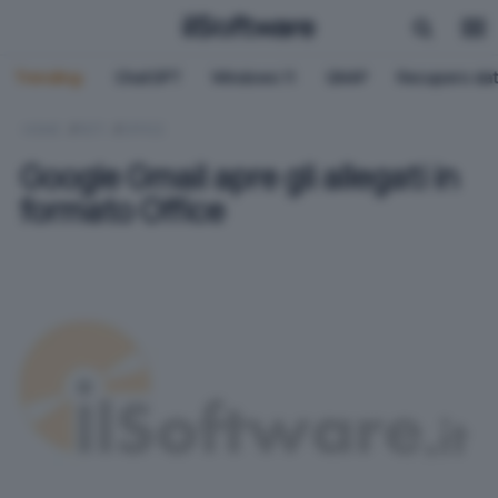
Trending:
ChatGPT
Windows 11
QNAP
Recupero dat
HOME
RETI
OFFICE
Google Gmail apre gli allegati in
formato Office