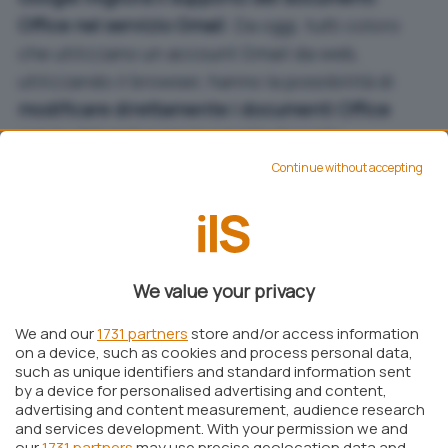
Office nel servizio Gmail
. Da oggi, tutti coloro
che utilizzano un account Gmail da web,
utilizzando il browser, hanno la possibilità di
modificare direttamente i documenti Office
senza abbandonare la casella di posta.
I documenti Office ricevuti come allegato di
Continue without accepting
un’e-mail verranno infatti automaticamente
salvati in Google Drive, aperti e resi
immediatamente pronti per qualunque genere
di modifica.
We value your privacy
Per servirsi della nuova funzionalità appena
We and our
1731 partners
store and/or access information
integrata in Gmail si dovrà portare il puntatore
on a device, such as cookies and process personal data,
such as unique identifiers and standard information sent
del mouse sull’allegato quindi cliccare sull’icona
by a device for personalised advertising and content,
“
Modifica con…
“.
advertising and content measurement, audience research
and services development. With your permission we and
I tecnici di Google spiegano che le abilità di
our
1731 partners
may use precise geolocation data and