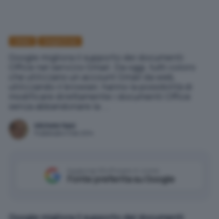
GMail
Google Drive
Google migliora il supporto dei documenti
Office nel servizio Gmail. Da oggi, tutti coloro
che utilizzano un account Gmail da web,
utilizzando il browser, hanno la possibilità di
modificare direttamente i documenti Office
senza abbandonare la ...
Michele Nasi
Pubblicato il 3 dic 2014
Aggiungi IlSoftware.it come
Fonte preferita su Google
Google migliora il supporto dei documenti