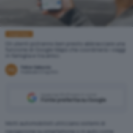
Google Maps
Gli utenti potranno ben presto abbracciare una
funzione di Google Maps che coordinerà i viaggi
in famiglia e tra amici.
Felice Galluccio
Pubblicato il 2 lug 2024
Aggiungi IlSoftware.it come
Fonte preferita su Google
Molti automobilisti utilizzano
sistemi di
navigazione
su smartphone o in auto come