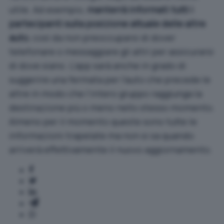
utile. Ad esempio,
manterrà informati tutti i
partecipanti sulla posizione attuale delle altre
auto
, così da non preoccuparsi di dover
telefonare o messaggiare gli altri per assicurarsi
di dove siano. L’app sarà anche in grado di
suggerire una fermata per l’auto che precede le
altre in modo che l’intero gruppo raggiunga la
destinazione più o meno nello stesso momento.
Almeno per il momento queste sono tutte le
informazioni trapelate ma non si sa quando
arriverà effettivamente il nuovo aggiornamento.