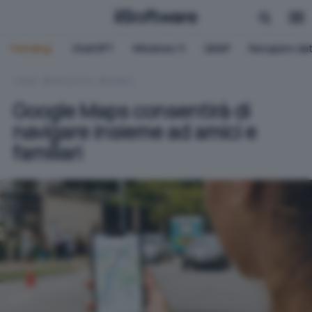
Trending:
ChatGPT
Windows 11
QNAP
Recupero dat
HOME
APPLICATIVI
MOBILE
Google Maps consentirà di
navigare insieme ad amici e
familiari