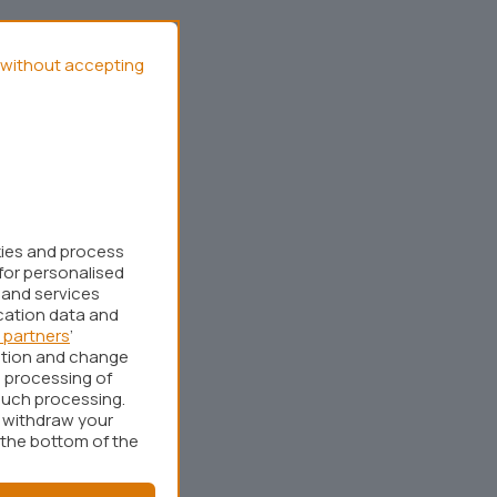
without accepting
kies and process
for personalised
 and services
cation data and
 partners
’
ation and change
 processing of
such processing.
r withdraw your
 the bottom of the