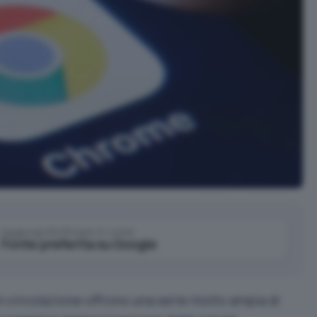
Aggiungi IlSoftware.it come
Fonte preferita su Google
n circolazione
offrono una serie molto ampia di