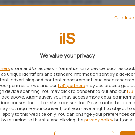
la semplice memorizzazione delle parole
Continue 
sword robuste
o la
creazione di e-mail monouso
re. In questo contesto
Google Password Manager
pzione ancora più semplice quanto poco diffusa,
.
We value your privacy
elative alla
versione beta 25.09.30
di
Google Play
 Authority
hanno individuato una funzione, ancora
tners
store and/or access information on a device, such as coo
as unique identifiers and standard information sent by a device 
ebbe chiamarsi “
Delete all data
” (traducibile in
ntent, advertising and content measurement, audience research
your permission we and our
1731 partners
may use precise geolo
ugh device scanning. You may click to consent to our and our
1731
ale nuova funzione di Google Password
ibed above. Alternatively you may access more detailed inform
fore consenting or to refuse consenting. Please note that some
ssante?
may not require your consent, but you have a right to object to 
ll apply to this website only. You can change your preferences o
 che vogliono passare a un altro gestore di password
by returning to this site and clicking the
privacy policy
button at
e i dati
salvati sul servizio di Google uno alla volta