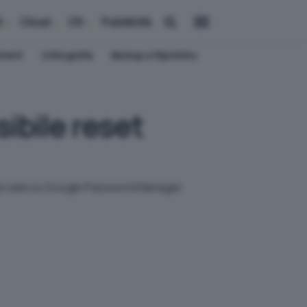
i
Cloud
OS
Pubblicità
ement
Crittografia
Backup e Ripristino
ibile reset
servate su Google Password Manager.