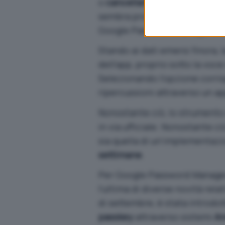
o
cancellare completamente 
sembra promettere l’
eliminaz
Google Password Manager, evi
Stando ai dati emersi finora, 
dell’app, proprio sotto la voce 
Selezionando l’opzione corri
ripercussioni attraverso un ap
Nonostante ciò, lo strumento 
in via ufficiale. Nonostante c
sia quella di un’implementaz
settimane
.
Per Google Password Manager
l’ultima di diverse novità rel
di settembre, è stata introdott
passkey
attraverso sistemi
An