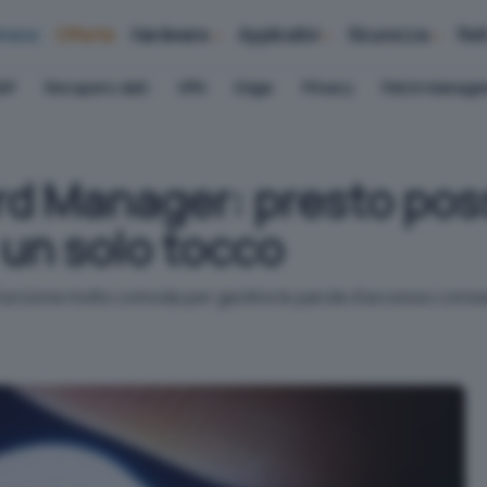
iness
Offerte
Hardware
Applicativi
Sicurezza
Ret
AP
Recupero dati
VPN
Edge
Privacy
Patch Manag
d Manager: presto poss
 un solo tocco
funzione molto comoda per gestire le parole d'accesso con