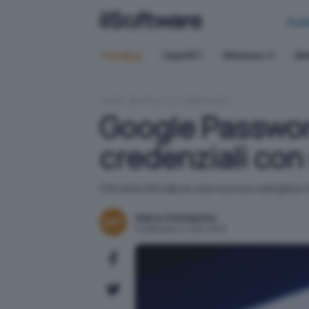
Bus
Trending:
ChatGPT
Windows 11
QN
HOME
APPLICATIVI
BROWSER
Google Passwor
credenziali con
Chrome introduce una nuova e semplice 
Marco Ponteprino
Pubblicato il 4 mar 2025