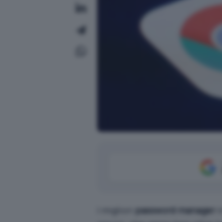
I
migliori
password manager
i