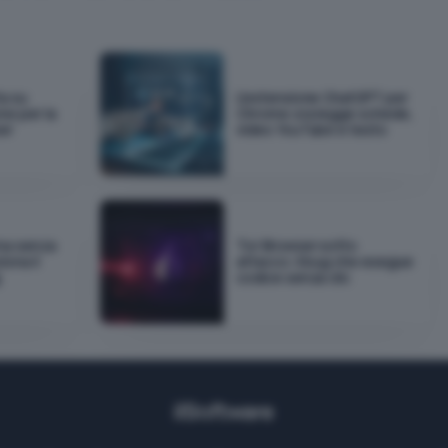
a su
L'estensione ChatGPT per
ne per la
Chrome ora legge schede,
er
video YouTube e testo
na senza
Tor Browser sotto
iona il
attacco: il bug che esegue
g
codice senza clic