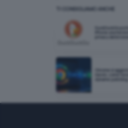
TI CONSIGLIAMO ANCHE
DuckDuckGo port
iPhone una funzio
privacy del brows
Chrome si aggior
riavvio: come funz
dynamic patchin