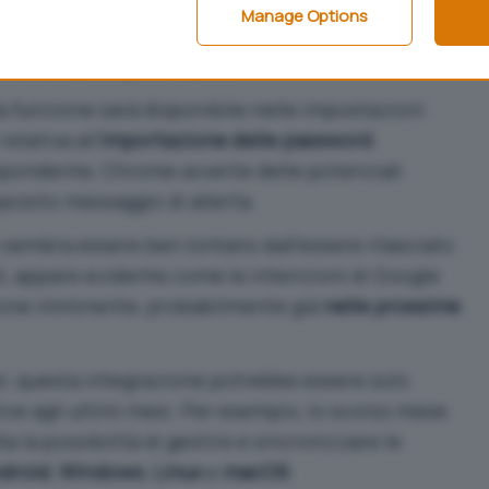
la cronologia
di navigaizone. La nuova funzionalità
Manage Options
ione selettiva
delle parole d’accesso salvate in
tando azioni più invasive.
la funzione sarà disponibile nelle impostazioni
relativa all’
importazione delle password
.
spondente, Chrome avverte delle potenziali
posito messaggio di allerta.
sembra essere ben lontano dall’essere rilasciato
iò, appare evidente come le intenzioni di Google
ione imminente, probabilmente già
nelle prossime
, questa integrazione potrebbe essere solo
ative agli ultimi mesi. Per esempio, lo scorso mese
a la possibilità di gestire e
sincronizzare le
droid
,
Windows
,
Linux
e
macOS
.