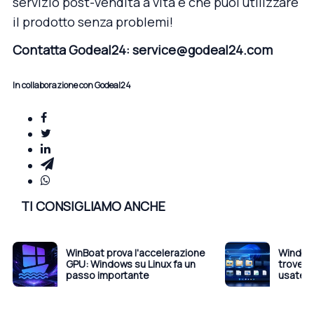
servizio post-vendita a vita e che puoi utilizzare
il prodotto senza problemi!
Contatta Godeal24: service@godeal24.com
In collaborazione con Godeal24
TI CONSIGLIAMO ANCHE
WinBoat prova l'accelerazione
Windows 
GPU: Windows su Linux fa un
troverà 
passo importante
usate 