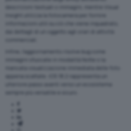
descrizioni testuali o immagini, mentre Visual
Insight utilizza la fotocamera per fornire
informazioni utili su ciò che viene inquadrato,
dai dettagli di un oggetto agli orari di attività
commerciali.
Infine, l’aggiornamento risolve bug come
immagini sfuocate in modalità Notte o la
mancata visualizzazione immediata delle foto
appena scattate. iOS 18.2 rappresenta un
ulteriore passo avanti verso un ecosistema
sempre più versatile e sicuro.