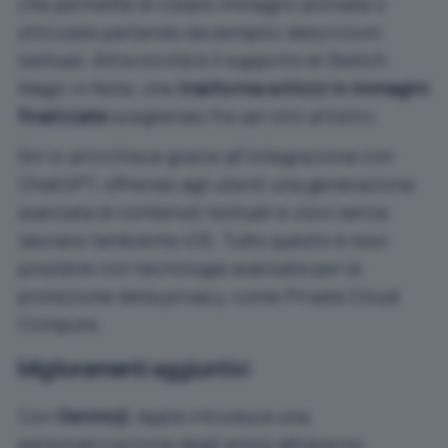
che permette di creare immagini animate o
stilizzate partendo da semplici descrizioni
testuali. Altra novità è il supporto di Sketch
Magic in Note, che
trasforma schizzi in immagini
finalizzate
scegliendo fra vari stili artistici.
Siri si arricchisce grazie all’integrazione con
ChatGPT, offrendo agli utenti una generazione
avanzata di contenuti testuali e visivi senza
lasciare l’ambiente iOS. Tutto questo è reso
possibile con tecnologie avanzate per la
protezione della privacy, come Private Cloud
Compute.
Miglioramenti aggiuntivi
Con
Genmoji
, Apple introduce una
personalizzazione degli emoji attraverso