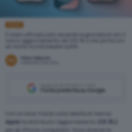
iPhone
È stato ufficializzato durante la giornata di ieri il
nuovo aggiornamento ad iOS 18.2 che porta con
sé molte novità basate sull'AI.
Felice Galluccio
Pubblicato il 12 dic 2024
Aggiungi IlSoftware.it come
Fonte preferita su Google
Con un lieve ritardo sulla tabella di marcia,
Apple
ha distribuito l’aggiornamento
iOS 18.2
per gli iPhone compatibili. Sono diverse le