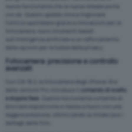
nuove funzionalità che
la nuova release
porta
con sé. Questo update mira a migliorare
l’utilizzo quotidiano grazie a innovazioni per la
fotocamera, nuovi strumenti basati
sull’intelligenza artificiale e un rafforzamento
delle opzioni per la tutela della privacy.
Fotocamera: precisione e controllo
avanzati
Con iOS 18.2, la fotocamera degli iPhone 16 e
delle versioni Pro introduce il
comando di scatto
a doppia fase
. Questa funzionalità consente di
bloccare esposizione e messa a fuoco con una
leggera pressione, ottimizzando la nitidezza e i
dettagli delle foto.