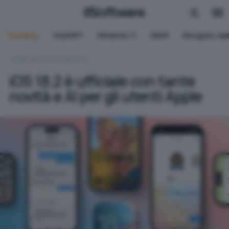
Trending:
ChatGPT
Windows 11
QNAP
Recupero dat
HOME
SISTEMI OPERATIVI
iOS 18.2 è ufficiale con tante
novità e AI per gli utenti Apple