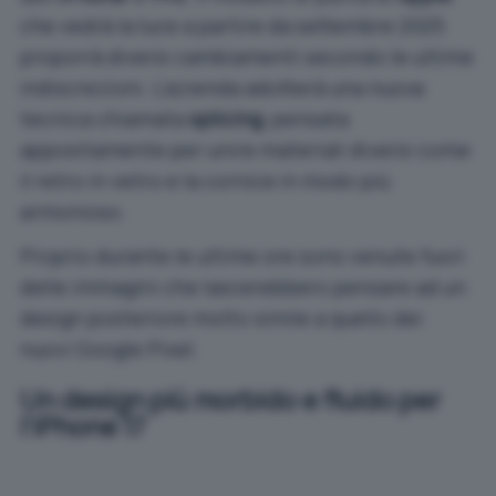
che vedrà la luce a partire da settembre 2025
proporrà diversi cambiamenti secondo le ultime
indiscrezioni. L’azienda adotterà una nuova
tecnica chiamata
splicing
, pensata
appositamente per unire materiali diversi come
il retro in vetro e la cornice in modo più
armonioso.
Proprio durante le ultime ore
sono venute fuori
delle immagini
che lascerebbero pensare ad un
design posteriore molto simile a quello dei
nuovi Google Pixel.
Un design più morbido e fluido per
l’iPhone 17