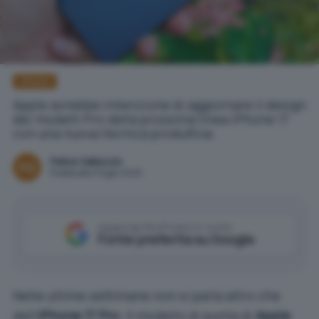
iPhone
Apple avrebbe intenzione di aggiornare il design
dei modelli Pro della prossima linea iPhone 17
con una nuova tecnica produttiva.
Felice Galluccio
Pubblicato il 6 gen 2025
Aggiungi IlSoftware.it come
Fonte preferita su Google
Nelle ultime settimane non si parla altro che
dell’
iPhone 17 Pro
. Il modello di punta di
Apple