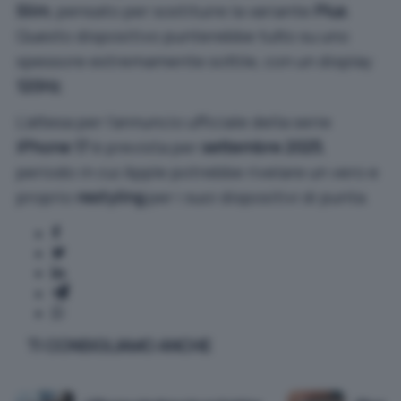
Slim
, pensato per sostituire la variante
Plus
.
Questo dispositivo punterebbe tutto su uno
spessore estremamente sottile, con un display
120Hz
.
L’attesa per l’annuncio ufficiale della serie
iPhone 17
è prevista per
settembre 2025
,
periodo in cui Apple potrebbe rivelare un vero e
proprio
restyling
per i suoi dispositivi di punta.
TI CONSIGLIAMO ANCHE