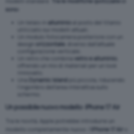
modelli standard.
Tra le modifiche ipotizzate ci
sono:
Un telaio in
alluminio
al posto del titanio
utilizzato sui modelli attuali;
Un modulo fotocamera posteriore con un
design
orizzontale
, diverso dall’attuale
configurazione verticale;
Un retro che combina
vetro e alluminio
,
offrendo un mix di materiali per un look
rinnovato;
Una
Dynamic Island
più piccola, riducendo
l’ingombro dell’area interattiva sullo
schermo.
Un possibile nuovo modello: iPhone 17 Air
Tra le novità, Apple potrebbe introdurre un
modello completamente nuovo: l’
iPhone 17 Air
o