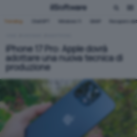
Trending:
ChatGPT
Windows 11
QNAP
Recupero dat
HOME
HARDWARE
SMARTPHONE
iPhone 17 Pro: Apple dovrà
adottare una nuova tecnica di
produzione