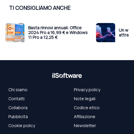
TI CONSIGLIAMO ANCHE
Basta rinnovi annuali: Office
Un worm
2024 Pro a 16,99 € e Windows
attrave
11 Pro a 12,25 €
Chi siamo
Privacy policy
Contatti
Note legali
Collabora
Codice etico
Pubblicità
Affiliazione
Cookie policy
Newsletter