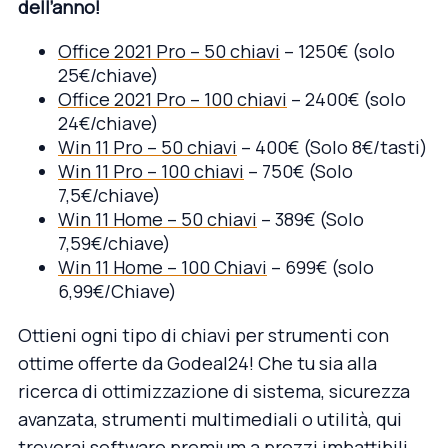
dell’anno!
Office 2021 Pro – 50 chiavi
– 1250€ (solo
25€/chiave)
Office 2021 Pro – 100 chiavi
– 2400€ (solo
24€/chiave)
Win 11 Pro – 50 chiavi
– 400€ (Solo 8€/tasti)
Win 11 Pro – 100 chiavi
– 750€ (Solo
7,5€/chiave)
Win 11 Home – 50 chiavi
– 389€ (Solo
7,59€/chiave)
Win 11 Home – 100 Chiavi
– 699€ (solo
6,99€/Chiave)
Ottieni ogni tipo di chiavi per strumenti con
ottime offerte da Godeal24! Che tu sia alla
ricerca di ottimizzazione di sistema, sicurezza
avanzata, strumenti multimediali o utilità, qui
troverai software premium a prezzi imbattibili.