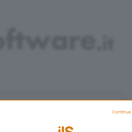
Aggiungi IlSoftware.it come
Fonte preferita su Google
Continue 
 GB di spazio gratuito a tutti coloro che attivano