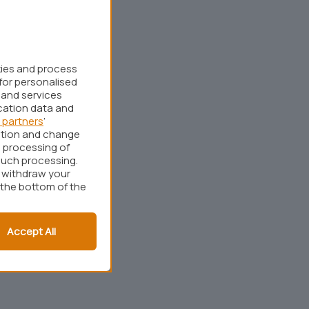
kies and process
for personalised
 and services
cation data and
 partners
’
ation and change
 processing of
such processing.
r withdraw your
 the bottom of the
Accept All