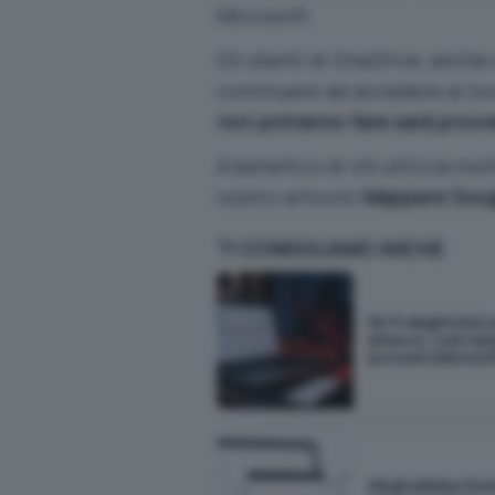
Microsoft.
Gli utenti di OneDrive, anch
continuare ad accedere ai loro 
non potranno fare sarà provved
A beneficio di chi utilizza mo
nostro articolo
Mappare Googl
TI CONSIGLIAMO ANCHE
Wi-Fi degli hotel 
attacco: così rub
account Microsof
Gmail elimina l'inv