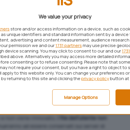
ad utilizzare il
servizio per lo storage di file sul
Spazio aggiuntivo su OneDrive (ex SkyDrive),
We value your privacy
abbiamo spiegato come
ottenere ancora più
tners
store and/or access information on a device, such as coo
a del tutto gratuita.
as unique identifiers and standard information sent by a device 
ntent, advertising and content measurement, audience research
fice 365 può addirittura godere di spazio OneDrive
your permission we and our
1731 partners
may use precise geolo
ugh device scanning. You may click to consent to our and our
1731
 caso, offre anche dei piani di abbonamento (a
ibed above. Alternatively you may access more detailed inform
avere, “sulla nuvola”, 100 GB a 1,99 euro al mese e
fore consenting or to refuse consenting. Please note that some
may not require your consent, but you have a right to object to 
ll apply to this website only. You can change your preferences o
by returning to this site and clicking the
privacy policy
button at
memorizzati su OneDrive quando
?
Manage Options
fornito ai suoi utenti un’importante precisazione.
ive termina
(o comunque quanto finisce
 e non viene rinnovato,
i file dell’utente non
ueranno ad essere conservati sui server di