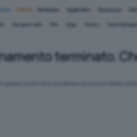
iness
Offerte
Hardware
Applicativi
Sicurezza
Ret
AP
Recupero dati
VPN
Edge
Privacy
Patch Manag
namento terminato. Che
 gratuito a tutti coloro che attivano un account utente ed inizi