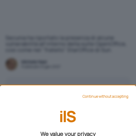
Secunia ha riportato la presenza di alcune
vulnerabilità all'interno della suite OpenOffice,
così come nel "fratello" StarOffice di Sun.
Michele Nasi
Pubblicato il 6 gen 2007
Aggiungi IlSoftware.it come
Fonte preferita su Google
Continue without accepting
Secunia ha riportato la presenza di alcune
vulnerabilità all’interno della suite OpenOffice,
We value your privacy