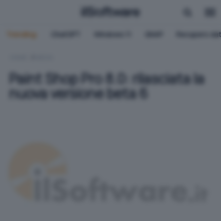
Trending:
ChatGPT
Windows 11
QNAP
Recupero dat
HOME
MEDIA
Paint Shop Pro 8.0: rilasciata la
nuova versione beta 6