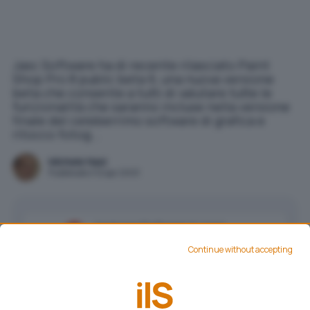
Jasc Software ha di recente rilasciato Paint
Shop Pro 8 public beta 6, una nuova versione
beta che consente a tutti di valutare tutte le
funzionalità che saranno incluse nella versione
finale del celeberrimo software di grafica e
ritocco fotog...
Michele Nasi
Pubblicato il 12 apr 2003
Aggiungi IlSoftware.it come
Fonte preferita su Google
Continue without accepting
Jasc Software ha di recente rilasciato
Paint