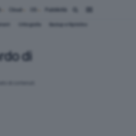
i
Cloud
OS
Pubblicità
ement
Crittografia
Backup e Ripristino
rdo di
to di contenuti.