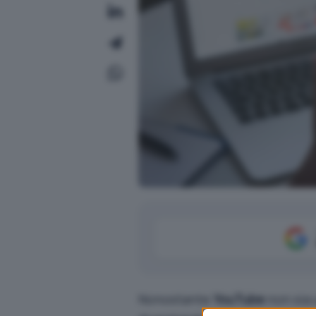
Nonostante
YouTube
non sia 