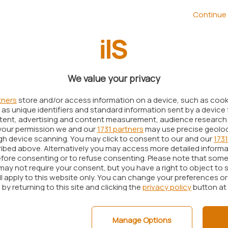
ento per gli appassionati di tali contenuti.
Continue 
 noto servizio di
streaming
, il numero di utenti
cast
ha superato un miliardo
. Di fatto, si tratta di un
e a quanto fatto registrare da
Spotify
.
nte di YouTube ha affermato di avere
100 milioni di
We value your privacy
st, evidenziando come
mezzo miliardo di persone
cast sulla sua piattaforma dal 2019, periodo in cui
tners
store and/or access information on a device, such as coo
as unique identifiers and standard information sent by a device 
l loro boom.
ntent, advertising and content measurement, audience research
your permission we and our
1731 partners
may use precise geolo
però impressionanti: di fatto, circa un essere
ugh device scanning. You may click to consent to our and our
1731
lmeno un podcast sulla piattaforma di recente.
ibed above. Alternatively you may access more detailed inform
fore consenting or to refuse consenting. Please note that some
may not require your consent, but you have a right to object to 
t su YouTube è in gran parte merito
ll apply to this website only. You can change your preferences o
by returning to this site and clicking the
privacy policy
button at
o traguardo è gran parte merito dei podcaster.
Manage Options
 quello dello streaming video, richiede capacità di