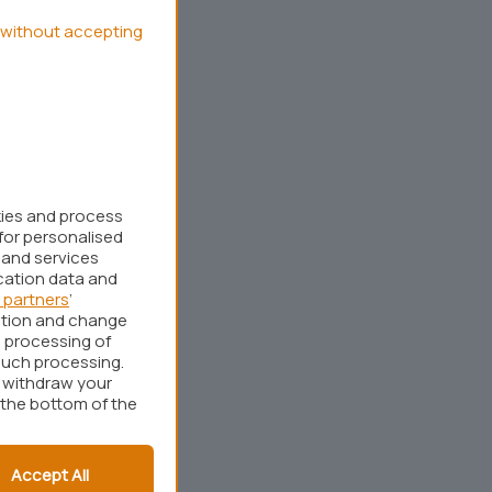
without accepting
kies and process
for personalised
 and services
cation data and
 partners
’
ation and change
 processing of
such processing.
r withdraw your
 the bottom of the
Accept All