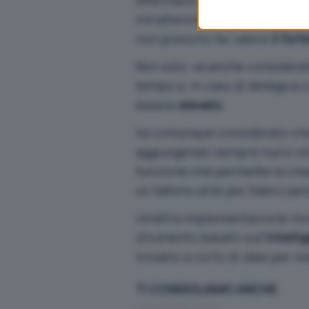
intrattenimento non da poco.
non possono far valere
il for
Non solo: va anche considera
tempo e, in caso di delega a c
essere
elevato
.
Va comunque considerato che
aggiungendo sempre nuovi stru
funzione che permette la
cre
un fattore utile per fidelizzare
Un’altra implementazione mo
strumento basato sull’
Intelli
trovano a corto di idee per re
TI CONSIGLIAMO ANCHE