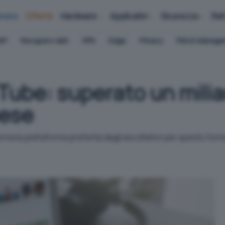
iness
Offerte
Hardware
Applicativi
Sicurezza
Ret
AP
Recupero dati
VPN
Edge
Privacy
Patch Manag
ube: superato un milia
mese
a la piattaforma preferita dagli ascoltatori per questo forma