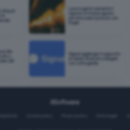
Luce e gas in aumento?
e OS può
Agosto è il mese giusto
 AI
per bloccare il prezzo con
zienda
Engie
ce file
Signal aggiunge il supporto
ooth o
ai tablet Android collegati
odici QR
con crittografia
Pubblicità
Cookie policy
Privacy policy
Note legali
C