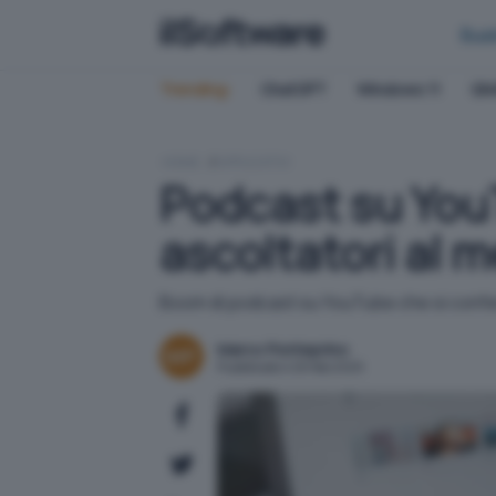
Bus
Trending:
ChatGPT
Windows 11
QN
HOME
APPLICATIVI
Podcast su YouT
ascoltatori al 
Boom di podcast su YouTube che si conferm
Marco Ponteprino
Pubblicato il 26 feb 2025