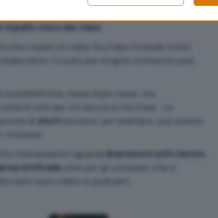
 Gli youtuber che lavorano in questo contesto,
te impatto visivo dei video
.
to che creare un video YouTube richiede molto
ollaboratori, il costo per singolo contenuto può
 la piattaforma, mese dopo mese, sta
menti utili per chi lavora su YouTube. La
azione di
short
esclusivi
, per esempio, può essere
 i follower.
lto interessante riguarda
Brainstorm with Gemini
,
genza Artificiale
utile per gli youtuber che si
alizzare nuovi video (o podcast).