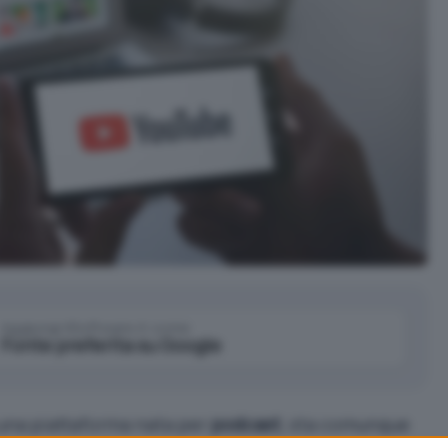
Aggiungi IlSoftware.it come
Fonte preferita su Google
una piattaforma nata per
podcast
, sta comunque