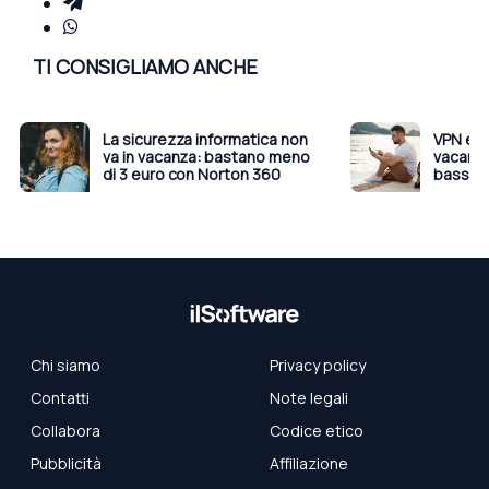
TI CONSIGLIAMO ANCHE
La sicurezza informatica non
VPN e an
va in vacanza: bastano meno
vacanza
di 3 euro con Norton 360
basso d
Chi siamo
Privacy policy
Contatti
Note legali
Collabora
Codice etico
Pubblicità
Affiliazione