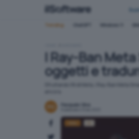
Bus
Trending:
ChatGPT
Windows 11
QN
HOME
HARDWARE
I Ray-Ban Meta 
oggetti e tradurr
Sfruttando l'AI di Meta, i Ray-Ban Meta Sm
ancora.
Pasquale Oliva
Pubblicato il 13 dic 2023
Meta
IA