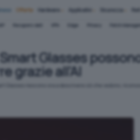
iness
Offerte
Hardware
Applicativi
Sicurezza
Ret
AP
Recupero dati
VPN
Edge
Privacy
Patch Manag
Smart Glasses possono 
e grazie all'AI
art Glasses riescono ora a descrivere ciò che vedono, riconosc