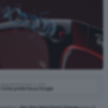
Aggiungi IlSoftware.it come
Fonte preferita su Google
est’anno
, i
Ray-Ban Meta Smart Glasses
sono gli