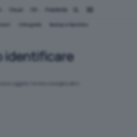
i
Cloud
OS
Pubblicità
ement
Crittografia
Backup e Ripristino
identificare
ere oggetti, fornire consigli e altro