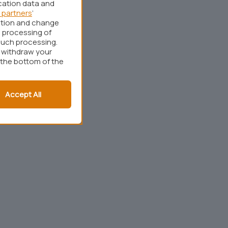
cation data and
 partners
’
ation and change
 processing of
such processing.
r withdraw your
 the bottom of the
Accept All