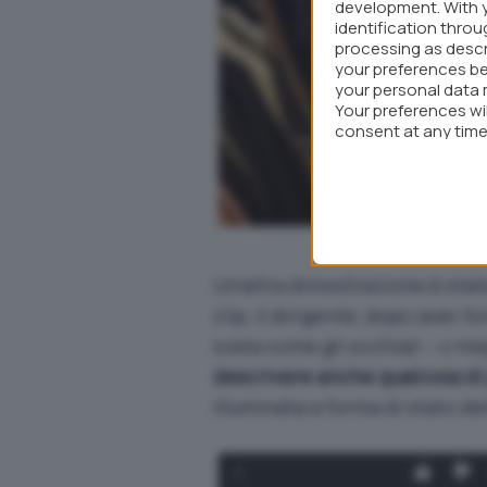
development. With 
identification thro
processing as descr
your preferences be
your personal data 
Your preferences wi
consent at any time 
webpage.
Un’altra dimostrazione è stat
clip
, il dirigente, dopo aver fo
svela come gli occhiali – o meg
descrivere anche qualcosa di
illuminata a forma di stato del