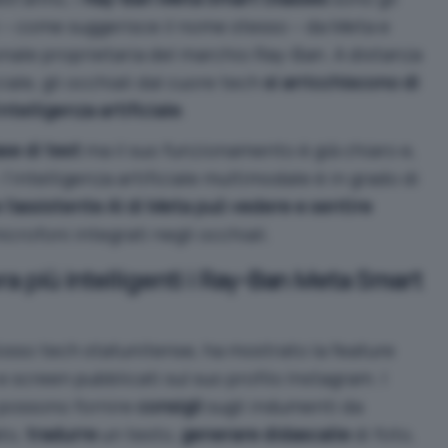
ti – come suggerisce il nome stesso – da Meta e
ionale proprietaria del marchio Ray-Ban. A distanza
iale, gli occhiali dal cuore tech
si arricchiscono di
ntelligenza artificiale
.
ase di test
ma il suo funzionamento è già chiaro e,
l’intelligenza artificiale multimodale è in grado di
 l’assistente AI di Meta può vedere e sentire
icrofoni integrati negli occhiali.
ra più intelligenti i Ray-Ban Meta Smart
losso tech statunitense, ha mostrato la feature
 e screen pubblicati sul suo profilo Instagram
. I
possono fornire
consigli
sugli indumenti da
to,
tradurre
un testo,
generare didascalie
di foto,