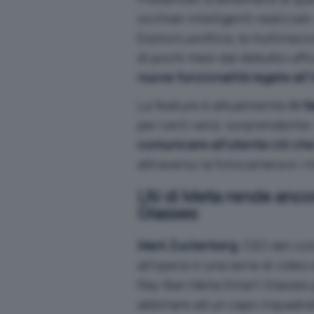
occhiali intelligenti realizza
EssilorLuxottica, la multinaz
di pochi mesi dal debutto uffic
nuove funzionalità legate all’i
La feature è attualmente
in f
per certi versi, sorprendente: 
comunicare all’utente ciò che
attraverso la fotocamera e i m
L’AI di Meta rende anco
Glasses
Mark Zuckerberg
, CEO del co
all’opera in
una serie di video
Ray-Ban Meta Smart Glasses 
abbinare ad un capo inquadra