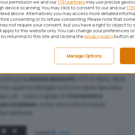
your permission we and our
1731 partners
may use precise geolo
ugh device scanning. You may click to consent to our and our
1731
ibed above. Alternatively you may access more detailed inform
fore consenting or to refuse consenting. Please note that some
may not require your consent, but you have a right to object to 
ll apply to this website only. You can change your preferences o
by returning to this site and clicking the
privacy policy
button at
Manage Options
a diffusa da
Andrew Bosworth
, CTO di Meta.
Nella
rnito qualche dettaglio sull’inizio della fase beta,
lio, l’AI – siano in grado di
riconoscere e
 più complesso
, come una scultura murale
la California.