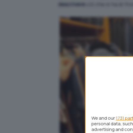
descrivere
ciò che si ha di fro
We and our
1731 par
personal data, such 
advertising and co