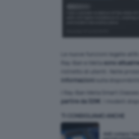
Le nuove funzioni legate all’AI
Ray-Ban e Meta
sono attualme
ristretto di utenti. Nelle pro
informazioni
sulla disponibili
I Ray-Ban Meta Smart Glasses
partire da 329€
. I modelli dis
TI CONSIGLIAMO ANCHE
AMD compra Taal
perché mettere i 