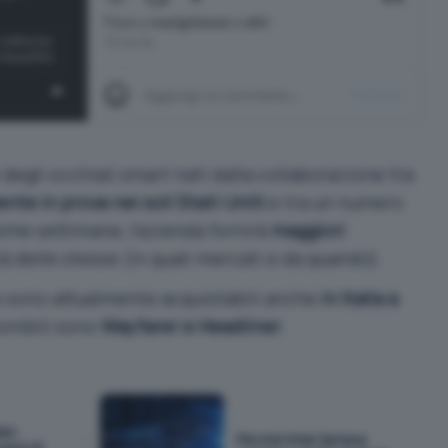
 degli occhiali smart nati dalla collaborazione tra
nte in prova nei soli Stati Uniti
e tra un numero
ssime settimane, l’azienda fornirà
maggiori
tà delle stesse (in quali mercati e da quando).
 sono attualmente acquistabili anche
in Italia a
ponibili sono
Wayfarer e Headliner
.
as:
Perché Intel Optane
pesi AI