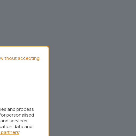
without accepting
kies and process
for personalised
 and services
cation data and
 partners
’