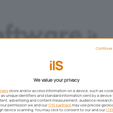
Continue 
We value your privacy
Aggiungi IlSoftware.it come
tners
store and/or access information on a device, such as coo
Fonte preferita su Google
as unique identifiers and standard information sent by a device 
ntent, advertising and content measurement, audience research
your permission we and our
1731 partners
may use precise geolo
ugh device scanning. You may click to consent to our and our
1731
di
Nero Burning Rom 5.5
, il celeberrimo software di