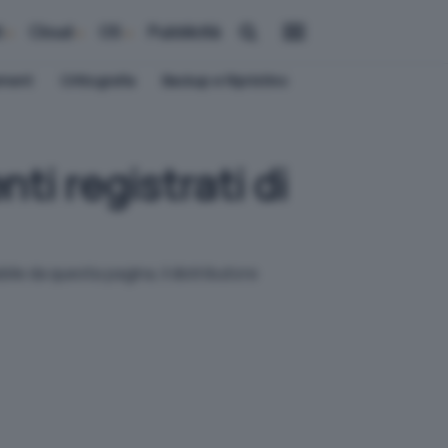
i
Cloud
OS
Pubblicità
ement
Crittografia
Backup e Ripristino
nti registrati di
ile da questa pagina, il distributore