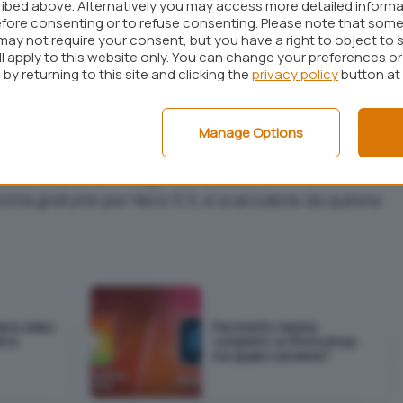
ibed above. Alternatively you may access more detailed inform
da questa pagina
, il distributore ufficiale in Italia –
fore consenting or to refuse consenting. Please note that some
may not require your consent, but you have a right to object to 
iato, gratuitamente, l’ultima versione del software
ll apply to this website only. You can change your preferences o
by returning to this site and clicking the
privacy policy
button at
i Nero e permette di utilizzare i CD riscrivibili CD-
di floppy disk di ampia capacità in ambiente
Manage Options
8/98 SE, Windows ME, Windows NT con Service
vice Pack 2 e, da oggi,
Windows XP.
tilità gratuite per Nero 5.5, è scaricabile
da questa
era video
Pacchetto Adobe
i e
completo vs Photoshop:
ma quale conviene?