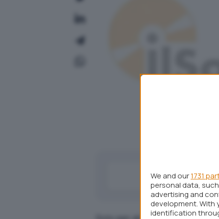
We and our
1731 par
personal data, such 
advertising and co
development. With 
identification thro
Solo per gli utenti registrati 