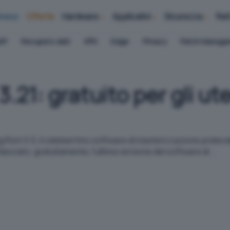
iness
Offerte
Hardware
Applicativi
Sicurezza
Ret
AP
Recupero dati
VPN
Edge
Privacy
Patch Manag
.21: gratuito per gli ute
ing Rom 5.5, il celeberrimo software di masterizzazione prelevab
ilasciato, gratuitamente, l'ultima versione del software di ...