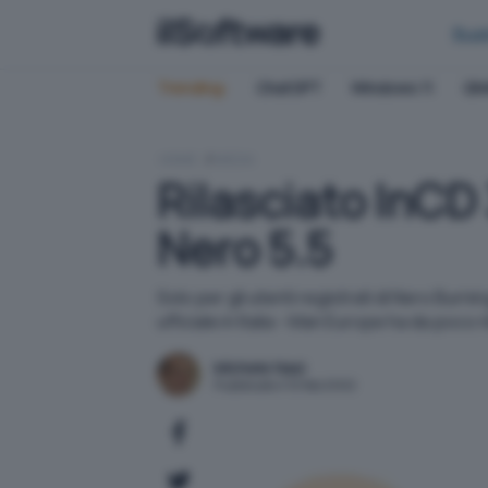
Bus
Trending:
ChatGPT
Windows 11
QN
HOME
MEDIA
Rilasciato InCD 3
Nero 5.5
Solo per gli utenti registrati di Nero Burn
ufficiale in Italia - Man Europe ha da poco r
Michele Nasi
Pubblicato il 10 feb 2002