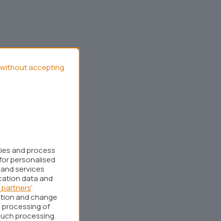
without accepting
kies and process
for personalised
 and services
cation data and
 partners
’
ation and change
 processing of
such processing.