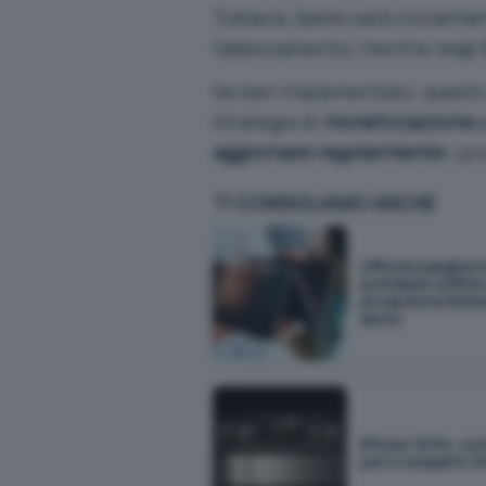
Tuttavia, Ballie sarà inizialm
l’abbonamento, mentre negli
Se ben implementato, quest
strategia di
monetizzazione
p
aggiornare regolarmente
i pr
TI CONSIGLIAMO ANCHE
L'iPhone pieghev
potrebbe soffrire
produzione limita
lancio
iPhone 18 Pro: novi
per il comparto f