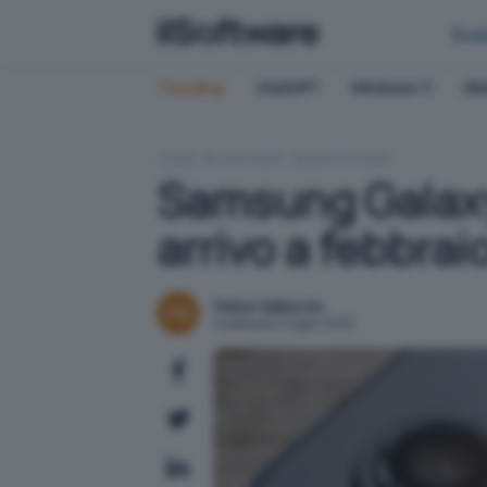
Bus
Trending:
ChatGPT
Windows 11
QN
HOME
HARDWARE
SMARTPHONE
Samsung Galaxy 
arrivo a febbrai
Felice Galluccio
Pubblicato il 9 gen 2025