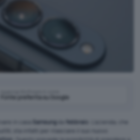
Aggiungi IlSoftware.it come
Fonte preferita su Google
ivare in casa
Samsung
da
febbraio
. L’azienda, che
ll’AI
, sta infatti per rilasciare il suo nuovo
ption
. Questo prevede la possibilità di prendere a