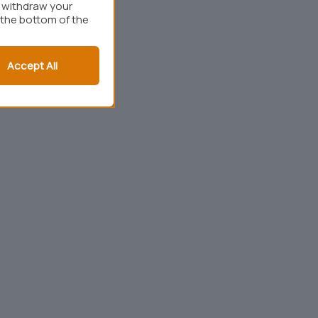
r withdraw your
 the bottom of the
Accept All