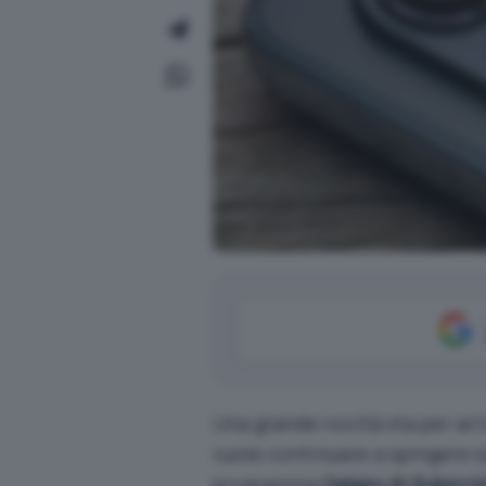
Una grande novità sta per arr
vuole continuare a
spingere su
programma
Galaxy AI Subscri