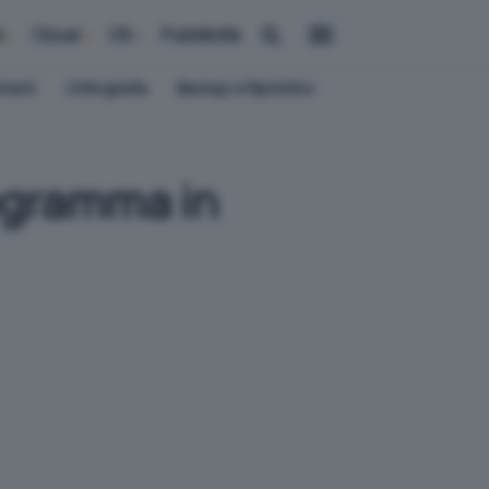
i
Cloud
OS
Pubblicità
ement
Crittografia
Backup e Ripristino
ogramma in