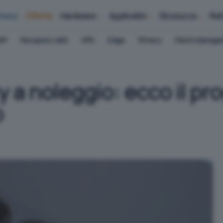
iness
Offerte
Hardware
Applicativi
Sicurezza
Ret
AP
Recupero dati
VPN
Edge
Privacy
Patch Manag
a noleggio: ecco il pr
o