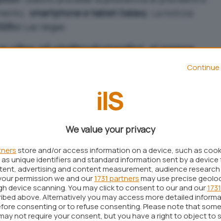
amento,
smartphone e tablet Galaxy
. La notizia
025
di Las Vegas.
oltre gli elettrodomestici, ci pensa
Continue 
 Club
è stato lanciato in Corea del Sud lo scorso
agli elettrodomestici smart. L’idea di Samsung era
 di noleggio con pagamento mensile che
sitivi con funzionalità avanzate basate
We value your privacy
d influire è stata l’ottima riuscita in Corea del Sud
tners
store and/or access information on a device, such as coo
tinata agli
elettrodomestici
.
as unique identifiers and standard information sent by a device 
ntent, advertising and content measurement, audience research
 Galaxy
your permission we and our
1731 partners
may use precise geolo
ugh device scanning. You may click to consent to our and our
1731
erire un focus esclusivo sull’AI, l’abbonamento
ibed above. Alternatively you may access more detailed inform
fore consenting or to refuse consenting. Please note that some
 a
dispositivi Galaxy
con funzioni basate
may not require your consent, but you have a right to object to 