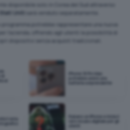
ente disponibile solo in Corea del Sud attraverso
Stati Uniti
sarà venduto separatamente.
o programma potrebbe rappresentare una nuova
er l’azienda, offrendo agli utenti la possibilità di
opri dispositivi senza acquisti tradizionali.
ole
iPhone 18 Pro Max
 di
potrebbe avere una
ta al
batteria sorprendente
Rubano un iPhone e inizia il
tà il vista
vero incubo digitale per gli
otografico
utenti