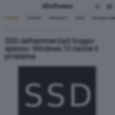
Trending:
ChatGPT
Windows 11
QNAP
Recupero dat
HOME
HARDWARE
STORAGE
WINDOWS
SSD deframmentati troppo
spesso: Windows 10 risolve il
problema