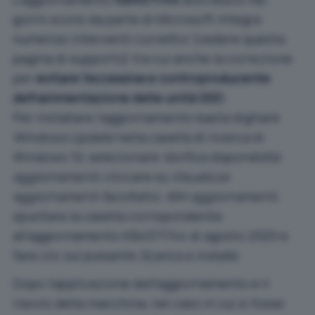
giorni scorsi da parte di Microsoft integra
numerosi interventi correttivi (vedere
questa
pagina di supporto
) tra cui anche la correzione
per
evitare l’eccessiva e controproducente
deframmentazione delle unità SSD
.
Per installare l’aggiornamento basta digitare
Windows Update
nella casella di ricerca di
Windows 10, selezionare
Verifica disponibilità
aggiornamenti
, cliccare su
Visualizza
aggiornamenti facoltativi, Altri aggiornamenti
,
spuntare la casella corrispondente
all’aggiornamento KB4571744 di agosto 2020 e
fare clic sul pulsante
Scarica e installa
.
Dopo l’applicazione dell’aggiornamento e il
riavvio della macchina, nel caso in cui si fosse