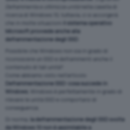
Deframmenta e ottimizza unità
nella casella di
ricerca di Windows 10, tuttavia, ci si accorgerà
che in molte situazioni
il sistema operativo
Microsoft provvede anche alla
deframmentazione degli SSD
.
Possibile che Windows non sia in grado di
riconoscere un SSD e deframmenti anche il
contenuto di tali unità?
Come abbiamo visto nell’articolo
Deframmentazione SSD: cosa succede in
Windows
, Windows è perfettamente in grado di
rilevare le unità SSD e comportarsi di
conseguenza.
Di norma,
la deframmentazione degli SSD svolta
da Windows 10 non è assimilabile a