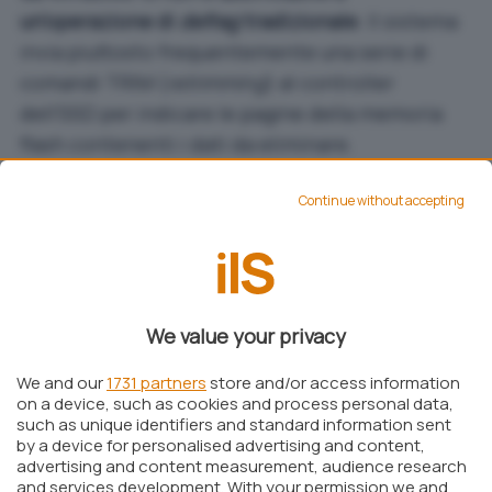
un’operazione di
defrag
tradizionale
. Il sistema
invia piuttosto frequentemente una serie di
comandi TRIM (
retrimming
) al controller
dell’SSD per indicare le pagine della memoria
flash contenenti i dati da eliminare.
Una volta al mese, però, se sul sistema Windows
Continue without accepting
10 fosse attivata la funzionalità
Versioni
precedenti
(nota anche come
Shadow Copy
,
Volume Snapshot Service
,
Volume Shadow Copy
Service
o, ancora,
VSS
), verrà richiesta la
We value your privacy
deframmentazione dell’unità SSD per fare in
modo che le copie dei dati elaborate da
Versioni
We and our
1731 partners
store and/or access information
precedenti
non vengano gestite più lentamente
on a device, such as cookies and process personal data,
such as unique identifiers and standard information sent
del normale affossando le prestazioni
by a device for personalised advertising and content,
dell’intero dispositivo di storage.
advertising and content measurement, audience research
and services development. With your permission we and