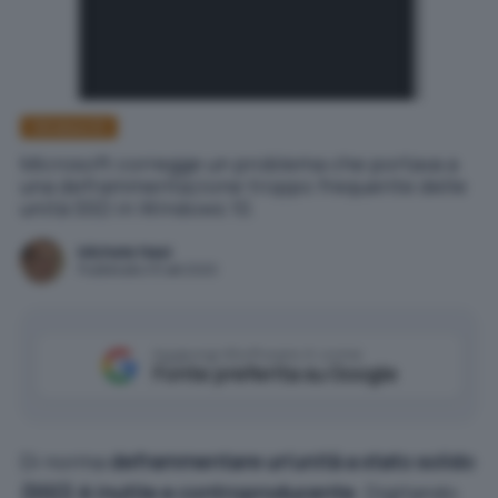
Windows 10
Microsoft corregge un problema che portava a
una deframmentazione troppo frequente delle
unità SSD in Windows 10.
Michele Nasi
Pubblicato il 8 set 2020
Aggiungi IlSoftware.it come
Fonte preferita su Google
Di norma
deframmentare un’unità a stato solido
(SSD) è inutile e controproducente
. Digitando